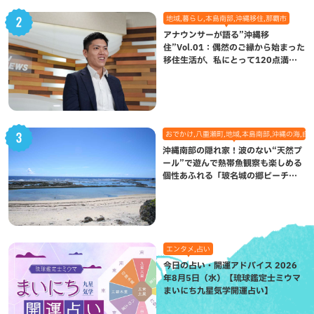
地域,暮らし,本島南部,沖縄移住,那覇市
アナウンサーが語る”沖縄移
住”Vol.01：偶然のご縁から始まった
移住生活が、私にとって120点満点
になった理由
おでかけ,八重瀬町,地域,本島南部,沖縄の海,自
沖縄南部の隠れ家！波のない“天然プ
ール”で遊んで熱帯魚観察も楽しめる
個性あふれる「玻名城の郷ビーチ」
（八重瀬町）
エンタメ,占い
今日の占い・開運アドバイス 2026
年8月5日（水）【琉球鑑定士ミウマ
まいにち九星気学開運占い】