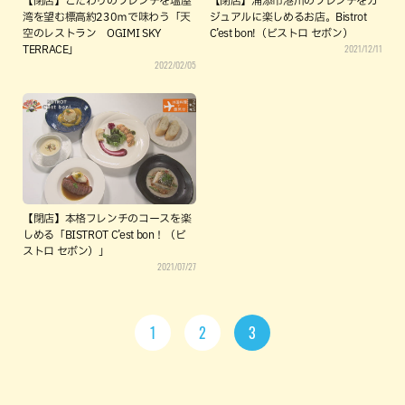
【閉店】こだわりのフレンチを塩屋
【閉店】浦添市港川のフレンチをカ
湾を望む標高約230ｍで味わう「天
ジュアルに楽しめるお店。Bistrot
空のレストラン OGIMI SKY
C’est bon!（ビストロ セボン）
2021/12/11
TERRACE」
2022/02/05
【閉店】本格フレンチのコースを楽
しめる「BISTROT C’est bon！（ビ
ストロ セボン）」
2021/07/27
1
2
3