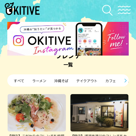
フレンチ
一覧
すべて
ラーメン
沖縄そば
テイクアウト
カフェ
すし・