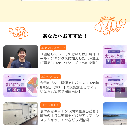
あなたへおすすめ！
エンタメ,スポーツ
「優勝したい、その思いだけ」琉球ゴ
ールデンキングスに加入した大浦颯太
が語る“2026-27シーズンへの決意”
エンタメ,占い
今日の占い・開運アドバイス 2026年
8月6日（木）【琉球鑑定士ミウマ ま
いにち九星気学開運占い】
コラム,暮らし
夏休みはキッチン収納の見直しどき！
魔法のように家事タイパがアップ！シ
ステムキッチンひきだし収納術