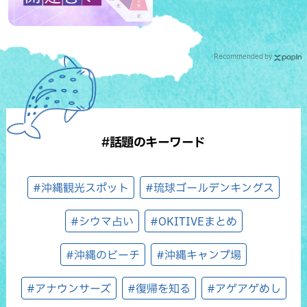
Recommended by
#話題のキーワード
#沖縄観光スポット
#琉球ゴールデンキングス
#シウマ占い
#OKITIVEまとめ
#沖縄のビーチ
#沖縄キャンプ場
#アナウンサーズ
#復帰を知る
#アゲアゲめし