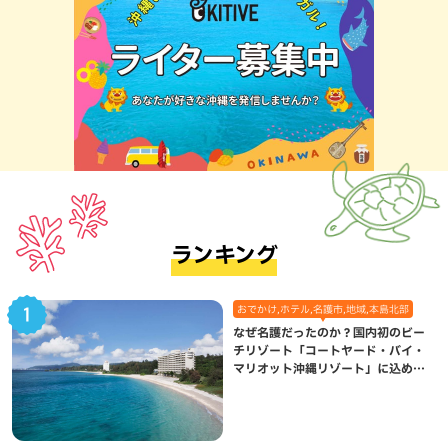
ランキング
おでかけ,ホテル,名護市,地域,本島北部
なぜ名護だったのか？国内初のビー
チリゾート「コートヤード・バイ・
マリオット沖縄リゾート」に込めら
れた想い