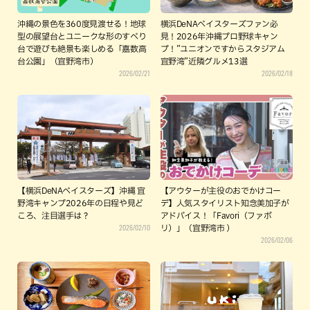
沖縄の景色を360度見渡せる！地球
横浜DeNAベイスターズファン必
型の展望台とユニークな形のすべり
見！2026年沖縄プロ野球キャン
台で遊びも絶景も楽しめる「嘉数高
プ！”ユニオンですからスタジアム
台公園」（宜野湾市）
宜野湾”近隣グルメ13選
2026/02/21
2026/02/18
【横浜DeNAベイスターズ】沖縄 宜
【アウターが主役のおでかけコー
野湾キャンプ2026年の日程や見ど
デ】人気スタイリスト知念美加子が
ころ、注目選手は？
アドバイス！「Favori（ファボ
2026/02/10
リ）」（宜野湾市 ）
2026/02/06