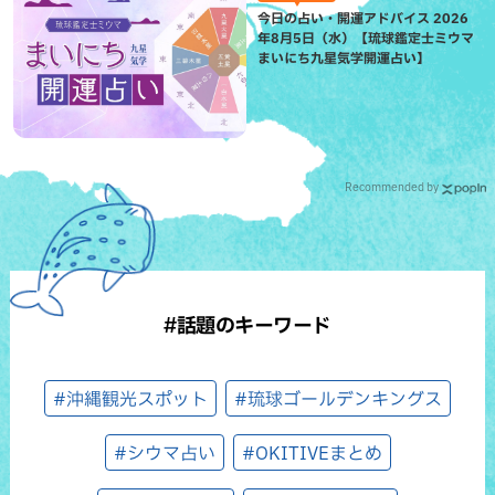
今日の占い・開運アドバイス 2026
年8月5日（水）【琉球鑑定士ミウマ
まいにち九星気学開運占い】
Recommended by
#話題のキーワード
#沖縄観光スポット
#琉球ゴールデンキングス
#シウマ占い
#OKITIVEまとめ