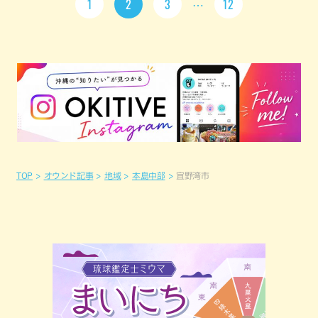
1
2
3
12
TOP
オウンド記事
地域
本島中部
宜野湾市