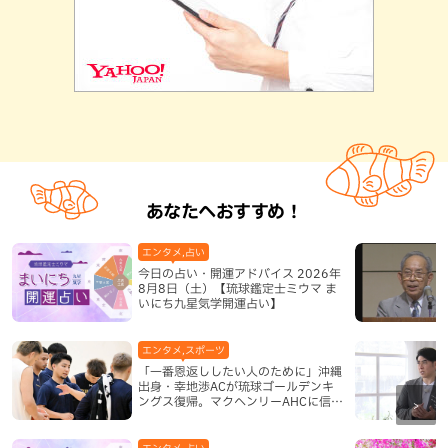
あなたへおすすめ！
エンタメ,占い
今日の占い・開運アドバイス 2026年
8月8日（土）【琉球鑑定士ミウマ ま
いにち九星気学開運占い】
エンタメ,スポーツ
「一番恩返ししたい人のために」沖縄
出身・幸地渉ACが琉球ゴールデンキ
ングス復帰。マクヘンリーAHCに信頼
を寄せる理由
エンタメ,占い