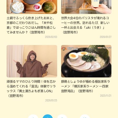
土鍋でふっくら炊き上げたお米と、
世界大会4位のバリスタが淹れるコ
京都のこだわりおだし。「米や松
ーヒーの世界。訪れるたび、新しい
倉」でほっこりごはん時間を過ごし
一杯と出会える「.uki（うき）」
てみませんか？（宜野湾市）
（宜野湾市）
2026/02/03
2026/01/27
頑張るママのひとり時間！体を芯か
豚骨としょうゆが極める極旨家系ラ
ら温めてくれる「温活」体験でリラ
ーメン 「横浜家系ラーメン 一四家
ックス「黄土漢方よもぎ蒸しON」
宜野湾店」（宜野湾市）
2025/11/21
（宜野湾市）
2026/01/25