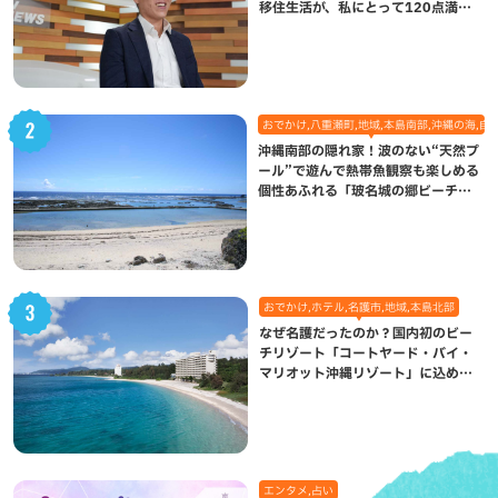
移住生活が、私にとって120点満点
になった理由
おでかけ,八重瀬町,地域,本島南部,沖縄の海,自
沖縄南部の隠れ家！波のない“天然プ
ール”で遊んで熱帯魚観察も楽しめる
個性あふれる「玻名城の郷ビーチ」
（八重瀬町）
おでかけ,ホテル,名護市,地域,本島北部
なぜ名護だったのか？国内初のビー
チリゾート「コートヤード・バイ・
マリオット沖縄リゾート」に込めら
れた想い
エンタメ,占い