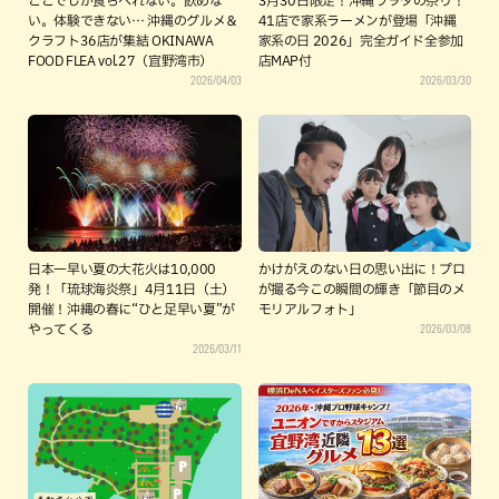
ここでしか食らべれない。飲めな
3月30日限定！沖縄ラヲタの祭り！
い。体験できない… 沖縄のグルメ＆
41店で家系ラーメンが登場「沖縄
クラフト36店が集結 OKINAWA
家系の日 2026」完全ガイド全参加
FOOD FLEA vol.27（宜野湾市）
店MAP付
2026/04/03
2026/03/30
日本一早い夏の大花火は10,000
かけがえのない日の思い出に！プロ
発！「琉球海炎祭」4月11日（土）
が撮る今この瞬間の輝き「節目のメ
開催！沖縄の春に“ひと足早い夏”が
モリアルフォト」
2026/03/08
やってくる
2026/03/11