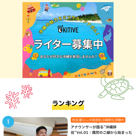
ランキング
地域,暮らし,本島南部,沖縄移住,那覇市
アナウンサーが語る”沖縄移
住”Vol.01：偶然のご縁から始まった