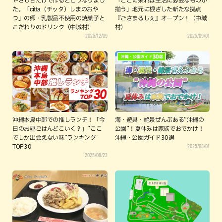
やさしさだけで作るとこうなりまし
「ここに来れば生活に必要なものが
た。「citta（チッタ）しまのおや
揃う」地元に根ざした新たな拠点
つ」の卵・乳製品不使用の焼菓子と
『ごさまるしぇ』オープン！（中城
こだわりのドリンク（中城村）
村）
2025/12/09
2025/09/01
沖縄本島中部での推しランチ！「今
海・遊具・絶景ぜんぶある”沖縄の
日のお昼ごはんどこいく？」”ここ
公園”！夏休みは家族でおでかけ！
でしか出会えない味”ランキング
沖縄・公園ガイド30選
2025/08/01
TOP30
2025/08/23