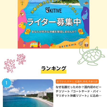
ランキング
おでかけ,ホテル,名護市,地域,本島北部
なぜ名護だったのか？国内初のビー
チリゾート「コートヤード・バイ・
マリオット沖縄リゾート」に込めら
れた想い