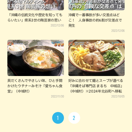
「沖縄の伝統文化や歴史を知っても
沖縄で一番事故が多い交差点はど
らいたい」県系3世の陶芸家の思い
こ！ 人身事故の約6割が交差点で
2022/12/06
発生
2022/12/06
具だくさんでやさしい味、ひと手間
好みに合わせて麺とスープが選べる
かけたウチナーみそ汁「愛ちゃん食
「沖縄そば専門店 まるち 中城店」
堂」（中城村）
（中城村）※2024年北谷町へ移転
2022/11/30
2022/10/05
1
2