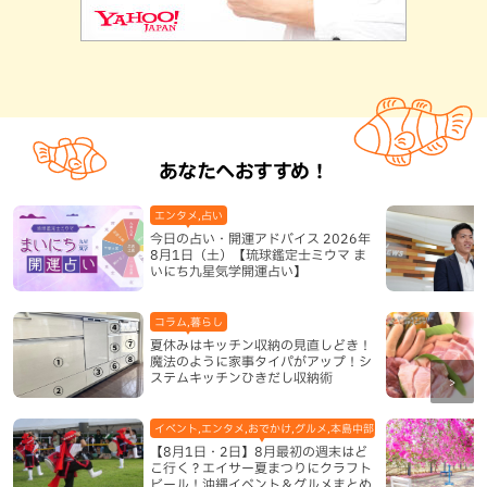
あなたへおすすめ！
エンタメ,占い
今日の占い・開運アドバイス 2026年
8月1日（土）【琉球鑑定士ミウマ ま
いにち九星気学開運占い】
コラム,暮らし
夏休みはキッチン収納の見直しどき！
魔法のように家事タイパがアップ！シ
ステムキッチンひきだし収納術
イベント,エンタメ,おでかけ,グルメ,本島中部,本島北部,本島南部
【8月1日・2日】8月最初の週末はど
こ行く？エイサー夏まつりにクラフト
ビール！沖縄イベント＆グルメまとめ