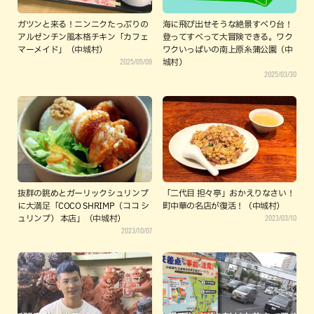
ガツンと来る！ニンニクたっぷりの
海に飛び出せそうな絶景すべり台！
アルゼンチン風本格チキン「カフェ
登ってすべって大冒険できる。ワク
マーメイド」（中城村）
ワクいっぱいの南上原糸蒲公園（中
2025/05/09
城村）
2025/03/30
抜群の眺めとガーリックシュリンプ
「二代目 担々亭」おかえりなさい！
に大満足「COCO SHRIMP（ココ シ
町中華の名店が復活！（中城村）
2023/03/10
ュリンプ） 本店」（中城村）
2023/10/07