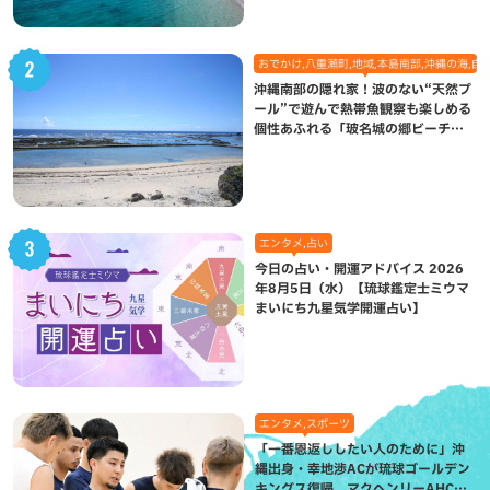
おでかけ,八重瀬町,地域,本島南部,沖縄の海,自
沖縄南部の隠れ家！波のない“天然プ
ール”で遊んで熱帯魚観察も楽しめる
個性あふれる「玻名城の郷ビーチ」
（八重瀬町）
エンタメ,占い
今日の占い・開運アドバイス 2026
年8月5日（水）【琉球鑑定士ミウマ
まいにち九星気学開運占い】
エンタメ,スポーツ
「一番恩返ししたい人のために」沖
縄出身・幸地渉ACが琉球ゴールデン
キングス復帰。マクヘンリーAHCに