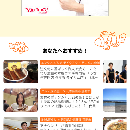
あなたへおすすめ！
エンタメ,グルメ,テイクアウト,テレビ,北中城村,和食・日本料理,地
注文毎に香ばしく炭火で焼く！ こだ
わり満載の本格ウナギ専門店 「うな
ぎ専門店 うまる ライカム店 」（北中
城村）
グルメ,居酒屋・バー,本島南部,那覇市
素材のポテンシャル250％！ごぼうが
主役級の絶品料理に！？”せんべろ”あ
りでハシゴ酒にもぴったり「二代目ふ
み坊亭」（那覇市）
地域,暮らし,本島南部,沖縄移住,那覇市
アナウンサーが語る”沖縄移