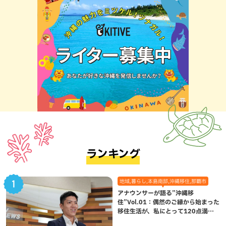
ランキング
地域,暮らし,本島南部,沖縄移住,那覇市
アナウンサーが語る”沖縄移
住”Vol.01：偶然のご縁から始まった
移住生活が、私にとって120点満点
になった理由