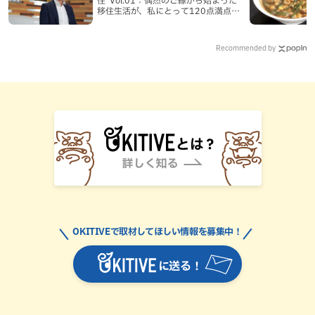
住”Vol.01：偶然のご縁から始まった
移住生活が、私にとって120点満点に
なった理由
Recommended by
OKITIVEで取材してほしい情報を募集中！
に送る！