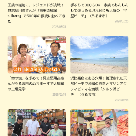
王族の織物に、レジェンドが挑戦！
手ぶらでBBQもOK！家族であんしん
具志堅用高さんが「首里染織館
して楽しめる地元民にも人気の「宇
suikara」で500年の伝統に触れてき
堅ビーチ」（うるま市）
2026/07/25
た
2026/07/25
「命の塩」を求めて！具志堅用高さ
浜比嘉島にある穴場！管理された天
んがうるま市のぬちまーすで大興奮
然ビーチで沖縄の自然とマリンアク
の工場見学
ティビティを満喫「ムルク浜ビー
2026/07/18
チ」（うるま市）
2026/07/18