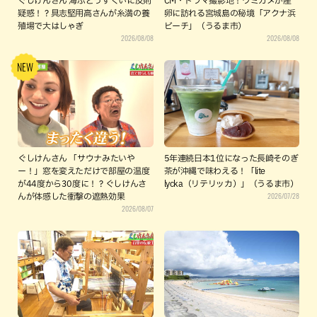
ぐしけんさん 海ぶどうすくいに反則
CM・ドラマ撮影地！ウミガメが産
疑惑！？具志堅用高さんが糸満の養
卵に訪れる宮城島の秘境「アクナ浜
殖場で大はしゃぎ
ビーチ」（うるま市）
2026/08/08
2026/08/08
ぐしけんさん 「サウナみたいや
5年連続日本1位になった長崎そのぎ
ー！」窓を変えただけで部屋の温度
茶が沖縄で味わえる！「lite
が44度から30度に！？ぐしけんさ
lycka（リテリッカ）」（うるま市）
2026/07/28
んが体感した衝撃の遮熱効果
2026/08/07