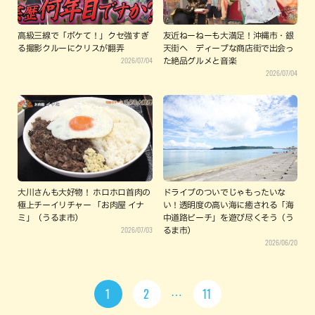
高級三線で「ボケて！」クセ強すぎ
友近ねーねーも大満足！沖縄市・銀
る撮影クルーにクリスが翻弄
天街へ ディープな商店街で出会っ
2026/07/04
た絶品グルメと音楽
2026/07/04
大川さんも大好物！ ホロホロ首肉の
ドライブのついでじゃもったいな
極上チーイリチャー 「お肉屋 イナ
い！透明度の高い海に癒される「海
ミ」（うるま市）
中道路ビーチ」を遊び尽くそう（う
2026/07/03
るま市）
2026/06/20
1
2
11