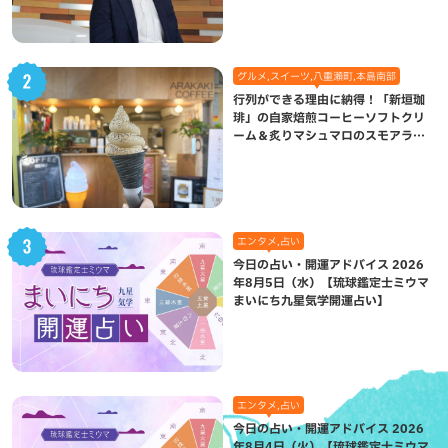
グルメ,スイーツ,八重瀬町,本島南部
行列ができる理由に納得！「新垣珈
琲」の自家焙煎コーヒーソフトクリ
ーム＆炙りマシュマロのスモアラテ
が絶品（八重瀬町）
エンタメ,占い
今日の占い・開運アドバイス 2026
年8月5日（水）【琉球鑑定士ミウマ
まいにち九星気学開運占い】
エンタメ,占い
今日の占い・開運アドバイス 2026
年8月4日（火）【琉球鑑定士ミウマ