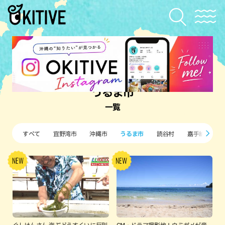
うるま市
一覧
すべて
宜野湾市
沖縄市
うるま市
読谷村
嘉手納町