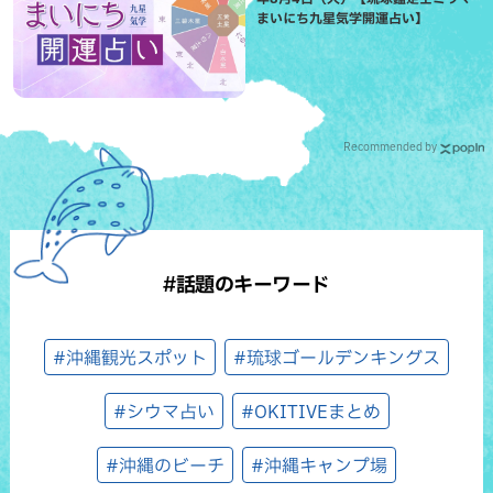
まいにち九星気学開運占い】
Recommended by
#話題のキーワード
#沖縄観光スポット
#琉球ゴールデンキングス
#シウマ占い
#OKITIVEまとめ
#沖縄のビーチ
#沖縄キャンプ場