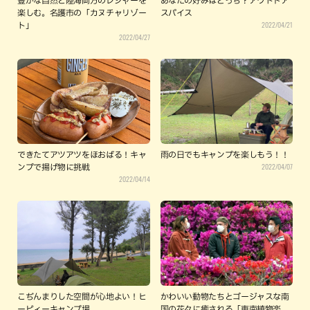
豊かな自然と陸海両方のレジャーを
あなたの好みはどっち？アウトドア
楽しむ。名護市の「カヌチャリゾー
スパイス
2022/04/21
ト」
2022/04/27
できたてアツアツをほおばる！キャ
雨の日でもキャンプを楽しもう！！
2022/04/07
ンプで揚げ物に挑戦
2022/04/14
こぢんまりした空間が心地よい！ヒ
かわいい動物たちとゴージャスな南
ーピィーキャンプ場
国の花々に癒される「東南植物楽