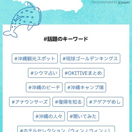
Recommended by
#話題のキーワード
#沖縄観光スポット
#琉球ゴールデンキングス
#シウマ占い
#OKITIVEまとめ
#沖縄のビーチ
#沖縄キャンプ場
#アナウンサーズ
#復帰を知る
#アゲアゲめし
#沖縄の人々
#聞いてみた
#ホテルセレクション（ウィン♪ウィン♪）