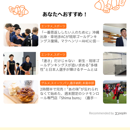
あなたへおすすめ！
エンタメ,スポーツ
「一番恩返ししたい人のために」沖縄
出身・幸地渉ACが琉球ゴールデンキ
ングス復帰。マクヘンリーAHCに信頼
を寄せる理由
エンタメ,スポーツ
「速さ」だけじゃない 新生・琉球ゴ
ールデンキングスが追い求める“多様
性”と日本人選手が輝けるチームとは
グルメ,スイーツ,パン,嘉手納町,本島中部
2時間半で完売！“あの味”が忘れられ
なくて始めた、週末限定のシナモンロ
ール専門店「Shima buns」（嘉手納
町）
Recommended by