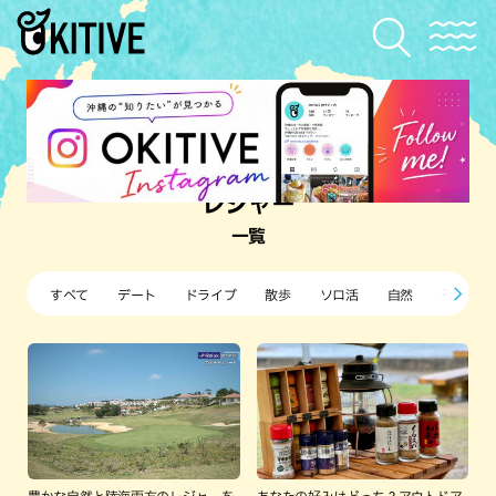
レジャー
一覧
すべて
デート
ドライブ
散歩
ソロ活
自然
子ども