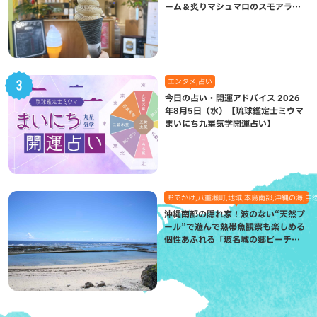
ーム＆炙りマシュマロのスモアラテ
が絶品（八重瀬町）
エンタメ,占い
今日の占い・開運アドバイス 2026
年8月5日（水）【琉球鑑定士ミウマ
まいにち九星気学開運占い】
おでかけ,八重瀬町,地域,本島南部,沖縄の海,自
沖縄南部の隠れ家！波のない“天然プ
ール”で遊んで熱帯魚観察も楽しめる
個性あふれる「玻名城の郷ビーチ」
（八重瀬町）