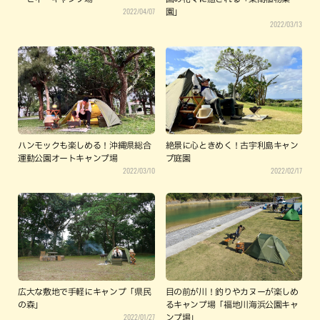
2022/04/07
園」
2022/03/13
ハンモックも楽しめる！沖縄県総合
絶景に心ときめく！古宇利島キャン
運動公園オートキャンプ場
プ庭園
2022/03/10
2022/02/17
広大な敷地で手軽にキャンプ「県民
目の前が川！釣りやカヌーが楽しめ
の森」
るキャンプ場「福地川海浜公園キャ
2022/01/27
ンプ場」