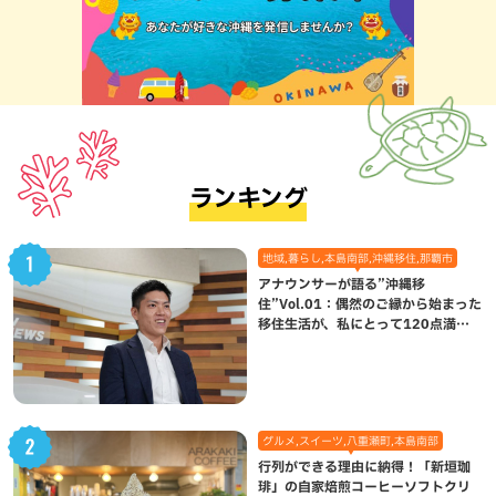
ランキング
地域,暮らし,本島南部,沖縄移住,那覇市
アナウンサーが語る”沖縄移
住”Vol.01：偶然のご縁から始まった
移住生活が、私にとって120点満点
になった理由
グルメ,スイーツ,八重瀬町,本島南部
行列ができる理由に納得！「新垣珈
琲」の自家焙煎コーヒーソフトクリ