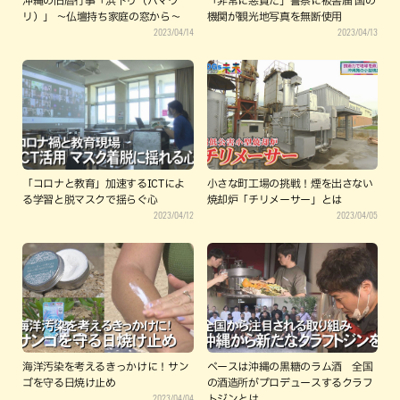
沖縄の旧暦行事「浜下り（ハマウ
「非常に悪質だ」警察に被害届 国の
リ）」 ～仏壇持ち家庭の窓から～
機関が観光地写真を無断使用
2023/04/14
2023/04/13
「コロナと教育」加速するICTによ
小さな町工場の挑戦！煙を出さない
る学習と脱マスクで揺らぐ心
焼却炉「チリメーサー」とは
2023/04/12
2023/04/05
海洋汚染を考えるきっかけに！サン
ベースは沖縄の黒糖のラム酒 全国
ゴを守る日焼け止め
の酒造所がプロデュースするクラフ
2023/04/04
トジンとは