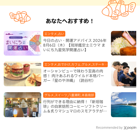
あなたへおすすめ！
エンタメ,占い
今日の占い・開運アドバイス 2026年
8月6日（木）【琉球鑑定士ミウマ ま
いにち九星気学開運占い】
エンタメ,おでかけ,カフェ,グルメ,ステーキ・焼肉,テレビ,ハンバーガ
オーシャンビューで味わう至高の肉
感！ 肉汁あふれるワイルド本格バー
ガー「星のや沖縄」（読谷村）
グルメ,スイーツ,八重瀬町,本島南部
行列ができる理由に納得！「新垣珈
琲」の自家焙煎コーヒーソフトクリー
ム＆炙りマシュマロのスモアラテが絶
品（八重瀬町）
Recommended by