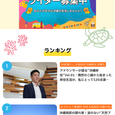
ランキング
地域,暮らし,本島南部,沖縄移住,那覇市
アナウンサーが語る”沖縄移
住”Vol.01：偶然のご縁から始まった
移住生活が、私にとって120点満点
になった理由
おでかけ,八重瀬町,地域,本島南部,沖縄の海,自
沖縄南部の隠れ家！波のない“天然プ