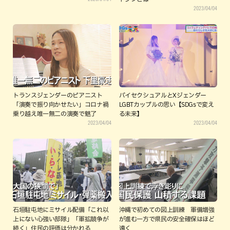
2023/04/04
トランスジェンダーのピアニスト
バイセクシュアルとXジェンダー
「演奏で振り向かせたい」コロナ禍
LGBTカップルの思い【SDGsで変え
乗り越え唯一無二の演奏で魅了
る未来】
2023/04/04
2023/04/04
石垣駐屯地にミサイル配備「これ以
沖縄で初めての図上訓練 軍備増強
上にない心強い部隊」「軍拡競争が
が進む一方で県民の安全確保はほど
続く」住民の評価は分かれる
遠く