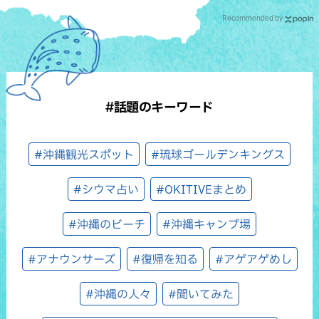
Recommended by
#話題のキーワード
#沖縄観光スポット
#琉球ゴールデンキングス
#シウマ占い
#OKITIVEまとめ
#沖縄のビーチ
#沖縄キャンプ場
#アナウンサーズ
#復帰を知る
#アゲアゲめし
#沖縄の人々
#聞いてみた