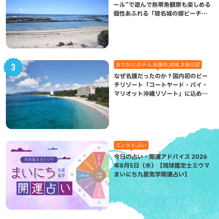
ール”で遊んで熱帯魚観察も楽しめる
個性あふれる「玻名城の郷ビーチ」
（八重瀬町）
おでかけ,ホテル,名護市,地域,本島北部
なぜ名護だったのか？国内初のビー
チリゾート「コートヤード・バイ・
マリオット沖縄リゾート」に込めら
れた想い
エンタメ,占い
今日の占い・開運アドバイス 2026
年8月5日（水）【琉球鑑定士ミウマ
まいにち九星気学開運占い】