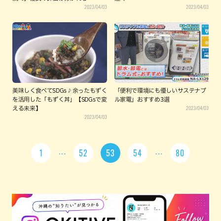
2023/04/03
2023/04/03
美味しく食べてSDGs♪余ったもずく
「便利で環境にも優しいサステナブ
を活用した「もずく丼」【SDGsで変
ル家電」おすすめ3選
2023/04/03
える未来】
2023/04/03
1
52
53
54
80