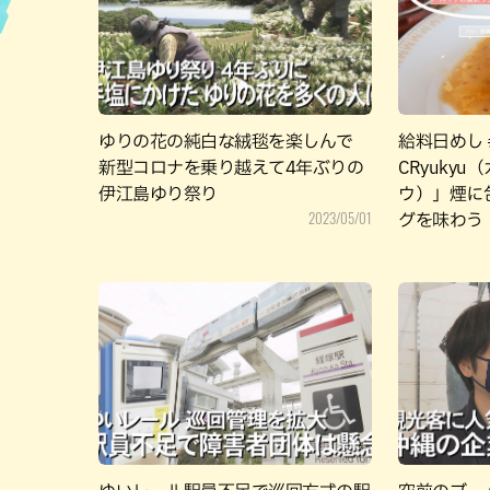
ハン
ゆりの花の純白な絨毯を楽しんで
給料日めし #
新型コロナを乗り越えて4年ぶりの
CRyuky
伊江島ゆり祭り
ウ）」煙に
2023/05/01
グを味わう