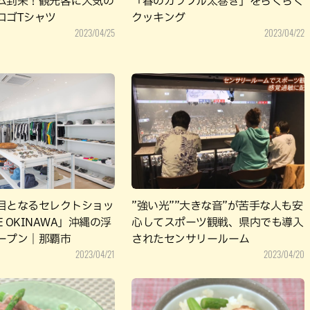
ム到来！観光客に人気の
「春のカラフル太巻き」をらくらく
ロゴTシャツ
クッキング
2023/04/25
2023/04/22
目となるセレクトショッ
”強い光””大きな音”が苦手な人も安
E OKINAWA」沖縄の浮
心してスポーツ観戦、県内でも導入
ープン｜那覇市
されたセンサリールーム
2023/04/21
2023/04/20