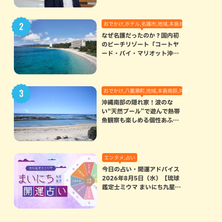
おでかけ,ホテル,名護市,地域,本島北部
なぜ名護だったのか？国内初
のビーチリゾート「コートヤ
ード・バイ・マリオット沖縄
リゾート」に込められた想い
おでかけ,八重瀬町,地域,本島南部,沖縄の海,自然
沖縄南部の隠れ家！波のな
い“天然プール”で遊んで熱帯
魚観察も楽しめる個性あふれ
る「玻名城の郷ビーチ」（八
重瀬町）
エンタメ,占い
今日の占い・開運アドバイス
2026年8月5日（水）【琉球
鑑定士ミウマ まいにち九星気
学開運占い】