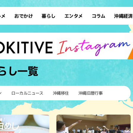
ルメ
おでかけ
暮らし
エンタメ
コラム
沖縄経済
ーメン
デート
沖縄そば
レシピ
スポーツ
ドライブ
SDGs
占い
クアウト
散歩
ファッション
カフェ
タレント・芸人
ソロ活
ローカルニュース
テレビ
・魚料理
自然
和食・日本料理
沖縄移住
イベント
子ども
沖縄旧暦行事
縄料理
歴史
アジア・エスニック
体験
らし
一覧
中華
レジャー
イタリアン
アート
西洋料理
ショッピング
フレンチ
ホテル
ン
ローカルニュース
沖縄移住
沖縄旧暦行事
キ・焼肉
サウナ
焼鳥・串料理
公園
の肉料理
沖縄の海
居酒屋・バー
・バイキング
スイーツ