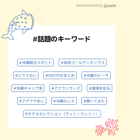
Recommended by
#話題のキーワード
#沖縄観光スポット
#琉球ゴールデンキングス
#シウマ占い
#OKITIVEまとめ
#沖縄のビーチ
#沖縄キャンプ場
#アナウンサーズ
#復帰を知る
#アゲアゲめし
#沖縄の人々
#聞いてみた
#ホテルセレクション（ウィン♪ウィン♪）