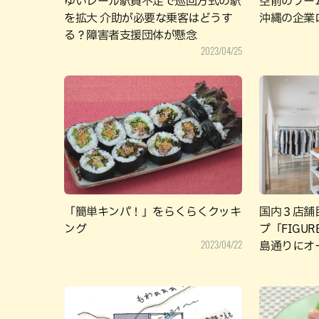
ゆいレール駅員不足で巡回方式の駅
空前のブー
を拡大 介助が必要な乗客はどうす
沖縄の企業
る？障害者支援団体が懸念
2023/04/25
「簡単キンパ！」をらくらくクッキ
国内３店舗
ング
プ「FIGUR
2023/04/22
島通りにオ