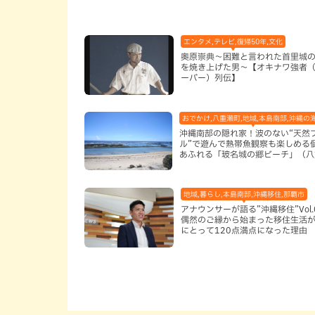
エンタメ,テレビ,復帰50年,文化
奥原崇典～困難と言われた首里城
を焼き上げた男～【オキナワ強者
ーバー）列伝】
おでかけ,八重瀬町,地域,本島南部,沖縄の
沖縄南部の隠れ家！波のない“天然
ル”で遊んで熱帯魚観察も楽しめる
あふれる「玻名城の郷ビーチ」（八
町）
地域,暮らし,本島南部,沖縄移住,那覇市
アナウンサーが語る”沖縄移住”Vol.
偶然のご縁から始まった移住生活が
にとって120点満点になった理由