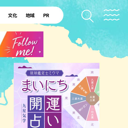
文化
地域
PR
復帰50年
本島北部
本島中部
本島南部
先島諸島
北部離島
南部離島