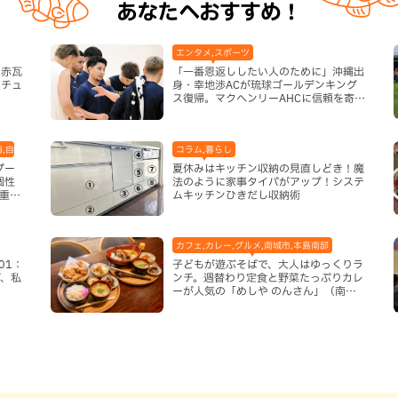
あなたへおすすめ！
エンタメ,スポーツ
の赤瓦
「一番恩返ししたい人のために」沖縄出
（チュ
身・幸地渉ACが琉球ゴールデンキング
ス復帰。マクヘンリーAHCに信頼を寄せ
る理由
海,自然
コラム,暮らし
プー
夏休みはキッチン収納の見直しどき！魔
個性
法のように家事タイパがアップ！システ
重瀬
ムキッチンひきだし収納術
カフェ,カレー,グルメ,南城市,本島南部
01：
子どもが遊ぶそばで、大人はゆっくりラ
、私
ンチ。週替わり定食と野菜たっぷりカレ
ーが人気の「めしや のんさん」（南城
市）