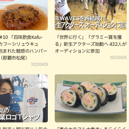
パン
カレー
バーガー
タコス・タコライス
10 「百味飲食Kafu-
「世界に行く」「グラミー賞を獲
u（カフーシリュウキュ
る」新生アクターズ始動へ 432人が
包まれた魅惑のハンバー
オーディションに参加
2023/04/25
（那覇市松尾）
2023/04/26