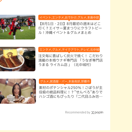
イベント,エンタメ,おでかけ,グルメ,本島中部,本島北部,本島南部
【8月1日・2日】8月最初の週末はどこ
行く？エイサー夏まつりにクラフトビー
ル！沖縄イベント＆グルメまとめ
エンタメ,グルメ,テイクアウト,テレビ,北中城村,和食・日本料理,地域
注文毎に香ばしく炭火で焼く！ こだわり
満載の本格ウナギ専門店 「うなぎ専門店
うまる ライカム店 」（北中城村）
グルメ,居酒屋・バー,本島南部,那覇市
素材のポテンシャル250％！ごぼうが主
役級の絶品料理に！？”せんべろ”ありで
ハシゴ酒にもぴったり「二代目ふみ坊
亭」（那覇市）
Recommended by