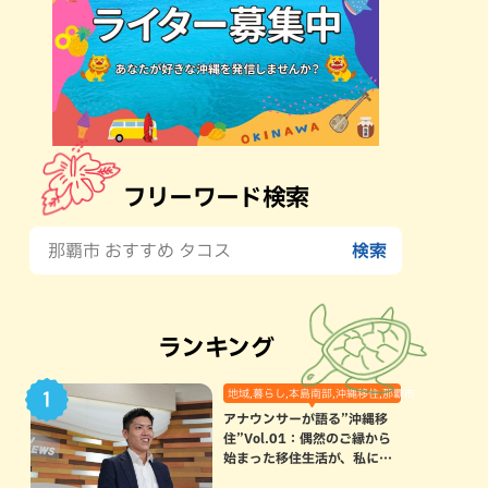
フリーワード検索
ランキング
地域,暮らし,本島南部,沖縄移住,那覇市
アナウンサーが語る”沖縄移
住”Vol.01：偶然のご縁から
始まった移住生活が、私にと
って120点満点になった理由