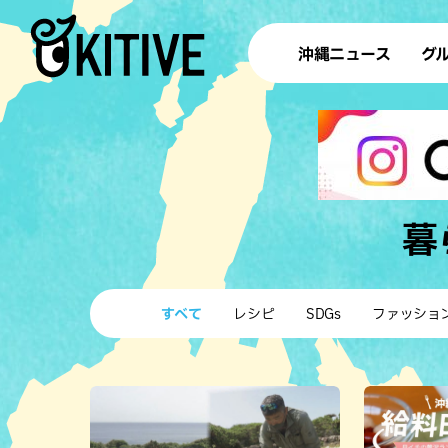
沖縄ニュース
グ
ラ
テイ
すし
沖
暮
洋食・
すべて
レシピ
SDGs
ファッショ
ステー
その他
ブッフェ