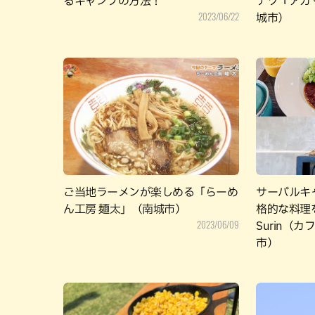
るキャンプの方法！
ナツ『アカマ
2023/06/22
城市）
ご当地ラーメンが楽しめる「らーめ
サーバルキ
ん工房 麺太」（南城市）
格的な料理を
2023/06/09
Surin（
市）