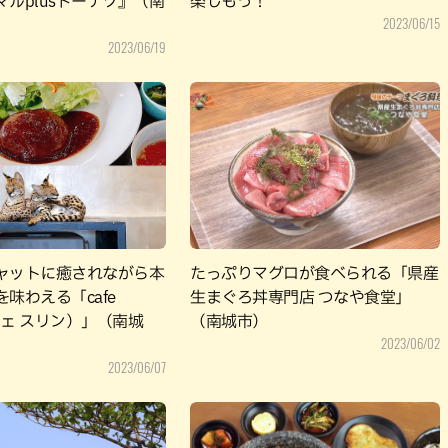
ルplusドーナツ』（南
楽しもう！
2023/06/15
2023/06/19
ャットに癒されながら本
たっぷりマグロが食べられる「県産
味わえる「cafe
生まぐろ丼専門店 つなや食堂」
カフェ スリン）」（南城
（南城市）
2023/06/02
2023/06/07