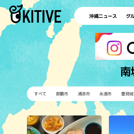
沖縄ニュース
グ
ラ
テイ
すし
沖
南
洋食・
すべて
那覇市
浦添市
糸満市
豊見城
ステー
その他
ブッフェ