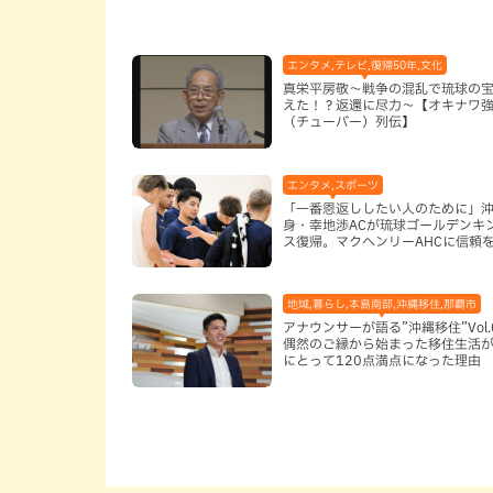
エンタメ,テレビ,復帰50年,文化
真栄平房敬～戦争の混乱で琉球の
えた！？返還に尽力～【オキナワ
（チューバー）列伝】
エンタメ,スポーツ
「一番恩返ししたい人のために」
身・幸地渉ACが琉球ゴールデンキ
ス復帰。マクヘンリーAHCに信頼
る理由
地域,暮らし,本島南部,沖縄移住,那覇市
アナウンサーが語る”沖縄移住”Vol.
偶然のご縁から始まった移住生活が
にとって120点満点になった理由