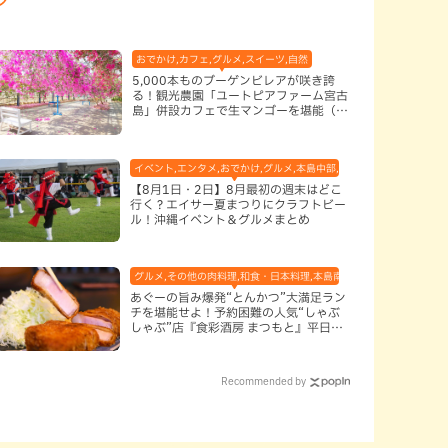
おでかけ,カフェ,グルメ,スイーツ,自然
5,000本ものブーゲンビレアが咲き誇
る！観光農園「ユートピアファーム宮古
島」併設カフェで生マンゴーを堪能（宮
古島）
イベント,エンタメ,おでかけ,グルメ,本島中部,本島北部,本島南部
【8月1日・2日】8月最初の週末はどこ
行く？エイサー夏まつりにクラフトビー
ル！沖縄イベント＆グルメまとめ
グルメ,その他の肉料理,和食・日本料理,本島南部,那覇市
あぐーの旨み爆発“とんかつ”大満足ラン
チを堪能せよ！予約困難の人気“しゃぶ
しゃぶ”店『食彩酒房 まつもと』平日限
定でオープン（那覇市）
Recommended by