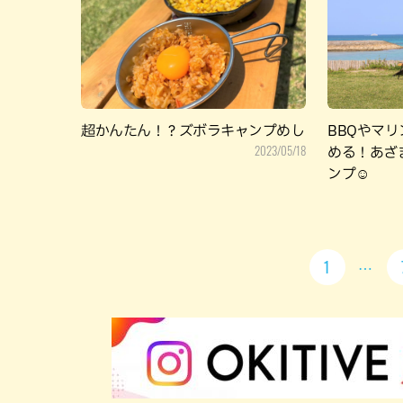
超かんたん！？ズボラキャンプめし
BBQやマ
2023/05/18
める！あざ
ンプ☺
1