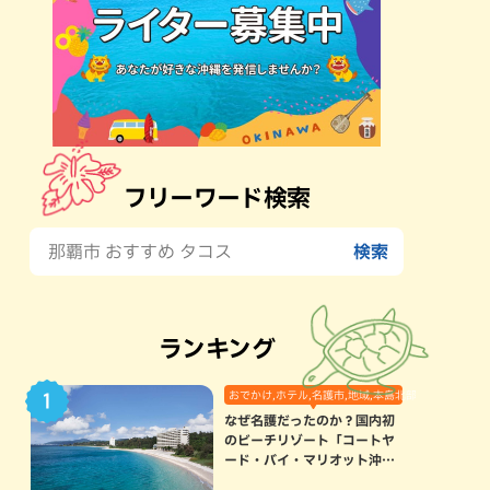
フリーワード検索
ランキング
おでかけ,ホテル,名護市,地域,本島北部
なぜ名護だったのか？国内初
のビーチリゾート「コートヤ
ード・バイ・マリオット沖縄
リゾート」に込められた想い