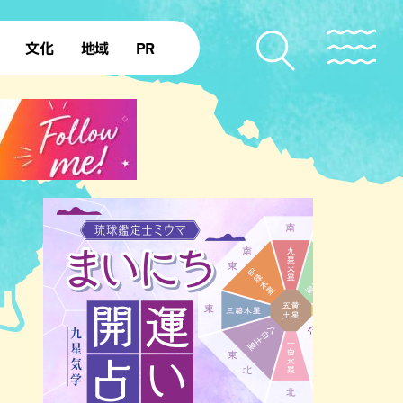
文化
地域
PR
復帰50年
本島北部
本島中部
本島南部
先島諸島
北部離島
南部離島