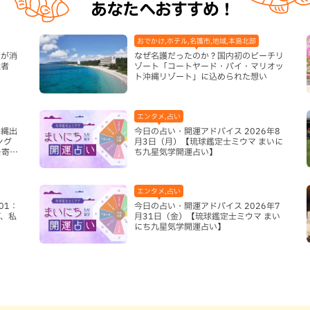
あなたへおすすめ！
おでかけ,ホテル,名護市,地域,本島北部
宝が消
なぜ名護だったのか？国内初のビーチリ
強者
ゾート「コートヤード・バイ・マリオッ
ト沖縄リゾート」に込められた想い
エンタメ,占い
沖縄出
今日の占い・開運アドバイス 2026年8
ング
月3日（月）【琉球鑑定士ミウマ まいに
を寄せ
ち九星気学開運占い】
エンタメ,占い
01：
今日の占い・開運アドバイス 2026年7
、私
月31日（金）【琉球鑑定士ミウマ まい
にち九星気学開運占い】