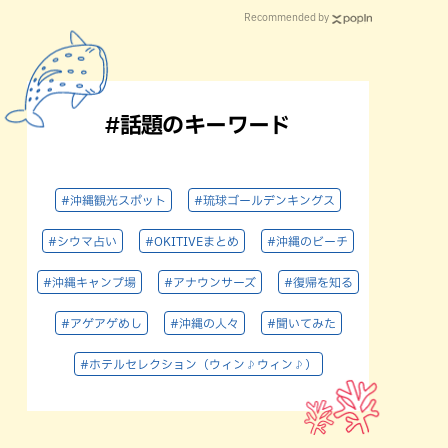
Recommended by
#話題のキーワード
#沖縄観光スポット
#琉球ゴールデンキングス
#シウマ占い
#OKITIVEまとめ
#沖縄のビーチ
#沖縄キャンプ場
#アナウンサーズ
#復帰を知る
#アゲアゲめし
#沖縄の人々
#聞いてみた
#ホテルセレクション（ウィン♪ウィン♪）