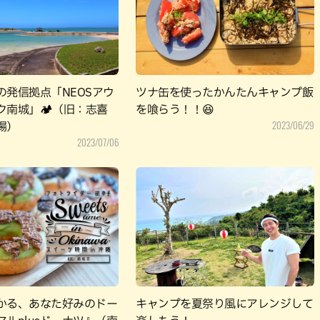
パン
カレー
バーガー
タコス・タコライス
の発信拠点「NEOSアウ
ツナ缶を使ったかんたんキャンプ飯
ク南城」🏕（旧：志喜
を喰らう！！😆
2023/06/29
場）
2023/07/06
かる、あなた好みのドー
キャンプを夏祭り風にアレンジして