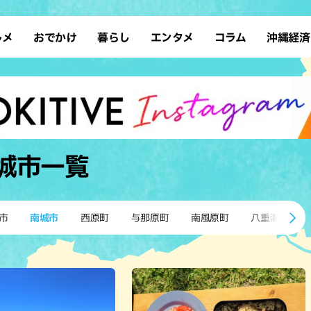
ルメ
おでかけ
暮らし
エンタメ
コラム
沖縄経済
ーメン
デート
沖縄そば
レシピ
スポーツ
ドライブ
SDGs
占い
クアウト
散歩
ファッション
カフェ
タレント・芸人
ソロ活
ローカルニュース
テレビ
・魚料理
自然
和食・日本料理
沖縄移住
イベント
子ども
沖縄旧暦行事
縄料理
歴史
アジア・エスニック
体験
城市
一覧
中華
レジャー
イタリアン
アート
西洋料理
ショッピング
フレンチ
ホテル
市
南城市
西原町
与那原町
南風原町
八重瀬町
キ・焼肉
サウナ
焼鳥・串料理
公園
の肉料理
沖縄の海
居酒屋・バー
・バイキング
スイーツ