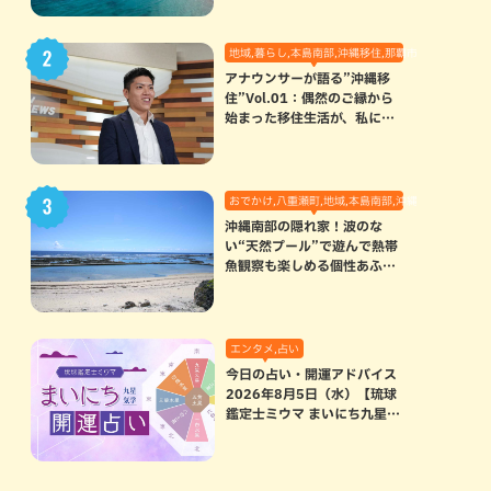
地域,暮らし,本島南部,沖縄移住,那覇市
アナウンサーが語る”沖縄移
住”Vol.01：偶然のご縁から
始まった移住生活が、私にと
って120点満点になった理由
おでかけ,八重瀬町,地域,本島南部,沖縄の海,自然
沖縄南部の隠れ家！波のな
い“天然プール”で遊んで熱帯
魚観察も楽しめる個性あふれ
る「玻名城の郷ビーチ」（八
重瀬町）
エンタメ,占い
今日の占い・開運アドバイス
2026年8月5日（水）【琉球
鑑定士ミウマ まいにち九星気
学開運占い】