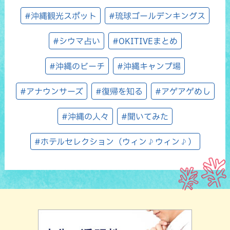
#沖縄観光スポット
#琉球ゴールデンキングス
#シウマ占い
#OKITIVEまとめ
#沖縄のビーチ
#沖縄キャンプ場
#アナウンサーズ
#復帰を知る
#アゲアゲめし
#沖縄の人々
#聞いてみた
#ホテルセレクション（ウィン♪ウィン♪）