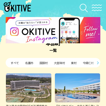
本部町
一覧
すべて
名護市
国頭村
大宜味村
東村
今帰仁村
本部