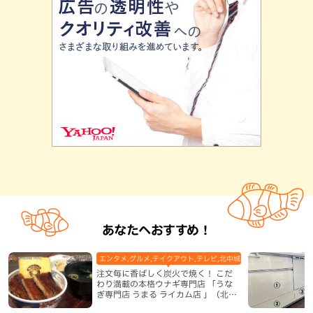
あなたへおすすめ！
エンタメ,グルメ,テイクアウト,テレビ,北中城村,和食・日本料理,地
注文毎に香ばしく炭火で焼く！ こだ
わり満載の本格ウナギ専門店 「うな
ぎ専門店 うまる ライカム店 」（北中
城村）