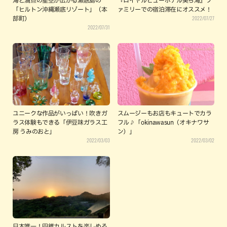
海と満点の星空が広がる瀬底島の
『ロイヤルビューホテル美ら海』フ
「ヒルトン沖縄瀬底リゾート」（本
ァミリーでの宿泊滞在にオススメ！
2022/07/27
部町）
2022/07/31
ユニークな作品がいっぱい！吹きガ
スムージーもお店もキュートでカラ
ラス体験もできる「伊豆味ガラス工
フル♪「okinawasun（オキナワサ
房 うみのおと」
ン）」
2022/03/03
2022/03/02
日本唯一！円錐カルストを楽しめる