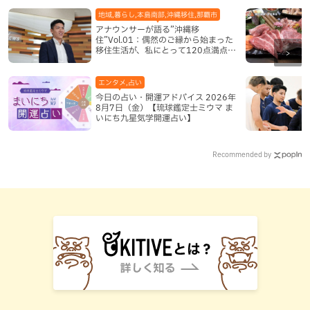
地域,暮らし,本島南部,沖縄移住,那覇市
アナウンサーが語る”沖縄移
住”Vol.01：偶然のご縁から始まった
移住生活が、私にとって120点満点に
なった理由
エンタメ,占い
今日の占い・開運アドバイス 2026年
8月7日（金）【琉球鑑定士ミウマ ま
いにち九星気学開運占い】
Recommended by