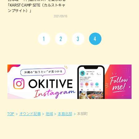
｢KARST CAMP SITE（カルストキャ
ンプサイト）」
2021/09/16
1
2
3
4
TOP
オウンド記事
地域
本島北部
本部町