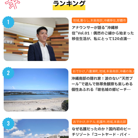
ランキング
地域,暮らし,本島南部,沖縄移住,那覇市
アナウンサーが語る”沖縄移
住”Vol.01：偶然のご縁から始まった
移住生活が、私にとって120点満点
になった理由
おでかけ,八重瀬町,地域,本島南部,沖縄の海,自
沖縄南部の隠れ家！波のない“天然プ
ール”で遊んで熱帯魚観察も楽しめる
個性あふれる「玻名城の郷ビーチ」
（八重瀬町）
おでかけ,ホテル,名護市,地域,本島北部
なぜ名護だったのか？国内初のビー
チリゾート「コートヤード・バイ・