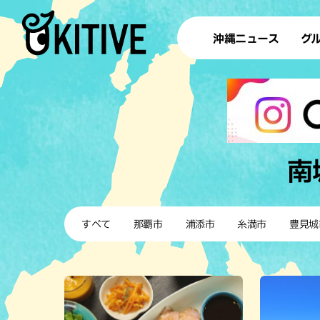
沖縄ニュース
グ
ラ
テイ
すし
沖
南
洋食・
すべて
那覇市
浦添市
糸満市
豊見城
ステー
その他
ブッフェ