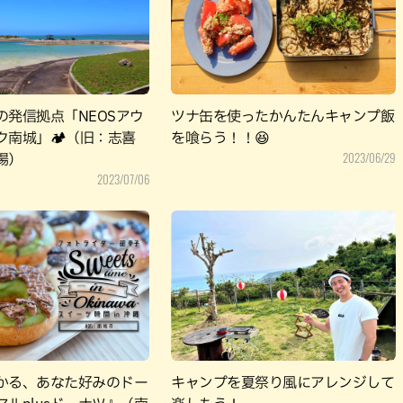
パン
カレー
バーガー
タコス・タコライス
の発信拠点「NEOSアウ
ツナ缶を使ったかんたんキャンプ飯
ク南城」🏕（旧：志喜
を喰らう！！😆
2023/06/29
場）
2023/07/06
かる、あなた好みのドー
キャンプを夏祭り風にアレンジして