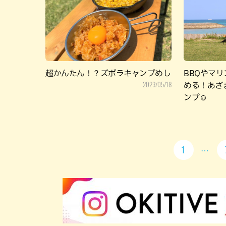
超かんたん！？ズボラキャンプめし
BBQやマ
2023/05/18
める！あざ
ンプ☺
1