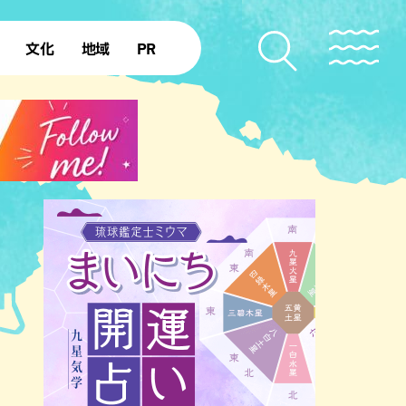
文化
地域
PR
復帰50年
本島北部
本島中部
本島南部
先島諸島
北部離島
南部離島