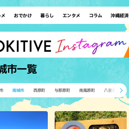
ルメ
おでかけ
暮らし
エンタメ
コラム
沖縄経済
ーメン
デート
沖縄そば
レシピ
スポーツ
ドライブ
SDGs
占い
クアウト
散歩
ファッション
カフェ
タレント・芸人
ソロ活
ローカルニュース
テレビ
・魚料理
自然
和食・日本料理
沖縄移住
イベント
子ども
沖縄旧暦行事
縄料理
歴史
アジア・エスニック
体験
城市
一覧
中華
レジャー
イタリアン
アート
西洋料理
ショッピング
フレンチ
ホテル
市
南城市
西原町
与那原町
南風原町
八重瀬町
キ・焼肉
サウナ
焼鳥・串料理
公園
の肉料理
沖縄の海
居酒屋・バー
・バイキング
スイーツ