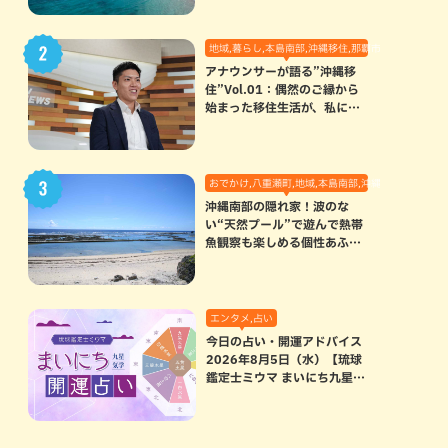
地域,暮らし,本島南部,沖縄移住,那覇市
アナウンサーが語る”沖縄移
住”Vol.01：偶然のご縁から
始まった移住生活が、私にと
って120点満点になった理由
おでかけ,八重瀬町,地域,本島南部,沖縄の海,自然
沖縄南部の隠れ家！波のな
い“天然プール”で遊んで熱帯
魚観察も楽しめる個性あふれ
る「玻名城の郷ビーチ」（八
重瀬町）
エンタメ,占い
今日の占い・開運アドバイス
2026年8月5日（水）【琉球
鑑定士ミウマ まいにち九星気
学開運占い】