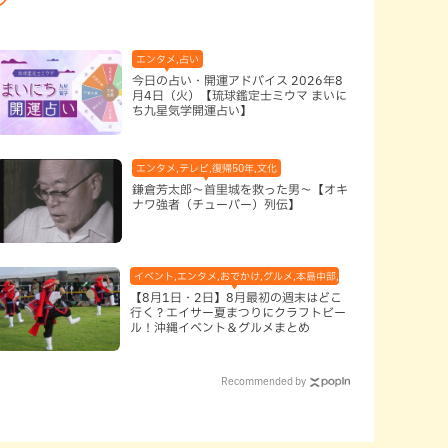
バイキング,ホテル,北谷町,地域,本島中部
エンタメ,占い
今日の占い・開運アドバイス 2026年8
月4日（火）【琉球鑑定士ミウマ まいに
ち九星気学開運占い】
エンタメ,テレビ,復帰50年,文化
鎌倉芳太郎～首里城を救った男～【オキ
ナワ強者（チューバー）列伝】
イベント,エンタメ,おでかけ,グルメ,本島中部,本島北部,本島南部
【8月1日・2日】8月最初の週末はどこ
行く？エイサー夏まつりにクラフトビー
ル！沖縄イベント＆グルメまとめ
Recommended by