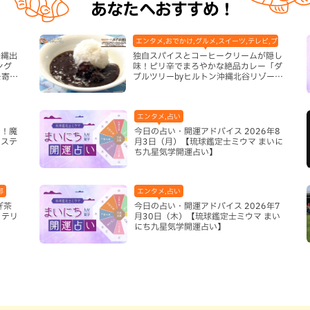
あなたへおすすめ！
エンタメ,おでかけ,グルメ,スイーツ,テレビ,ブッフェ・
沖縄出
独自スパイスとコーヒークリームが隠し
ング
味！ピリ辛でまろやかな絶品カレー「ダ
を寄せ
ブルツリーbyヒルトン沖縄北谷リゾー
ト」（北谷町）
エンタメ,占い
き！魔
今日の占い・開運アドバイス 2026年8
システ
月3日（月）【琉球鑑定士ミウマ まいに
ち九星気学開運占い】
部
エンタメ,占い
ぎ茶
今日の占い・開運アドバイス 2026年7
リテリ
月30日（木）【琉球鑑定士ミウマ まい
にち九星気学開運占い】