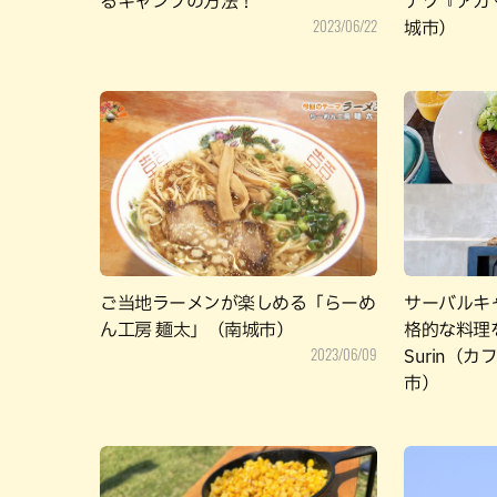
るキャンプの方法！
ナツ『アカマ
2023/06/22
城市）
ご当地ラーメンが楽しめる「らーめ
サーバルキ
ん工房 麺太」（南城市）
格的な料理を
2023/06/09
Surin（
市）