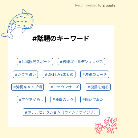
Recommended by
#話題のキーワード
#沖縄観光スポット
#琉球ゴールデンキングス
#シウマ占い
#OKITIVEまとめ
#沖縄のビーチ
#沖縄キャンプ場
#アナウンサーズ
#復帰を知る
#アゲアゲめし
#沖縄の人々
#聞いてみた
#ホテルセレクション（ウィン♪ウィン♪）