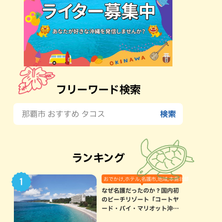
フリーワード検索
ランキング
おでかけ,ホテル,名護市,地域,本島北部
なぜ名護だったのか？国内初
のビーチリゾート「コートヤ
ード・バイ・マリオット沖縄
リゾート」に込められた想い