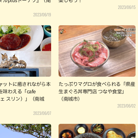
ルplusドーナツ』（南
楽しもう！
2023/06/15
2023/06/19
ャットに癒されながら本
たっぷりマグロが食べられる「県産
味わえる「cafe
生まぐろ丼専門店 つなや食堂」
カフェ スリン）」（南城
（南城市）
2023/06/02
2023/06/07