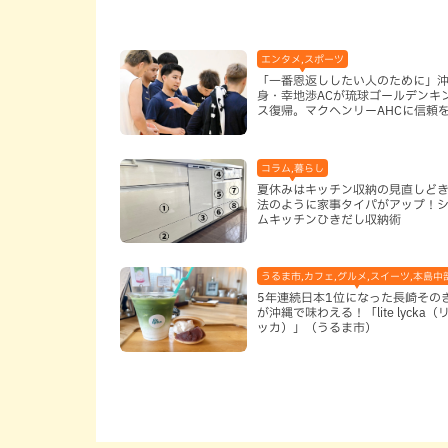
エンタメ,スポーツ
「一番恩返ししたい人のために」
身・幸地渉ACが琉球ゴールデンキ
ス復帰。マクヘンリーAHCに信頼
る理由
コラム,暮らし
夏休みはキッチン収納の見直しど
法のように家事タイパがアップ！
ムキッチンひきだし収納術
うるま市,カフェ,グルメ,スイーツ,本島中
5年連続日本1位になった長崎その
が沖縄で味わえる！「lite lycka（
ッカ）」（うるま市）