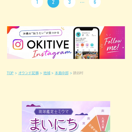
1
2
3
6
TOP
オウンド記事
地域
本島中部
読谷村