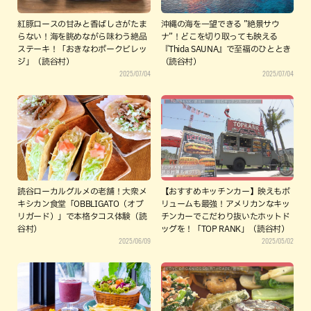
紅豚ロースの甘みと香ばしさがたま
沖縄の海を一望できる ”絶景サウ
らない！海を眺めながら味わう絶品
ナ”！どこを切り取っても映える
ステーキ！「おきなわポークビレッ
『Thida SAUNA』で至福のひととき
ジ」（読谷村）
（読谷村）
2025/07/04
2025/07/04
読谷ローカルグルメの老舗！大衆メ
【おすすめキッチンカー】映えもボ
キシカン食堂「OBBLIGATO（オブ
リュームも最強！アメリカンなキッ
リガード）」で本格タコス体験（読
チンカーでこだわり抜いたホットド
谷村）
ッグを！「TOP RANK」（読谷村）
2025/06/09
2025/05/02