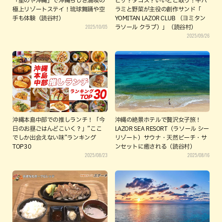
「星のや沖縄」で沖縄らしさ満喫の
ピザ？タコス？いいとこ取り！牛ハ
極上リゾートステイ！琉球舞踊や空
ラミと野菜が主役の創作サンド「
手も体験（読谷村）
YOMITAN LAZOR CLUB （ヨミタン
2025/10/05
ラソール クラブ）」（読谷村）
2025/09/26
沖縄本島中部での推しランチ！「今
沖縄の絶景ホテルで贅沢女子旅！
日のお昼ごはんどこいく？」”ここ
LAZOR SEA RESORT（ラソール シー
でしか出会えない味”ランキング
リゾート）サウナ・天然ビーチ・サ
TOP30
ンセットに癒される（読谷村）
2025/08/23
2025/08/16