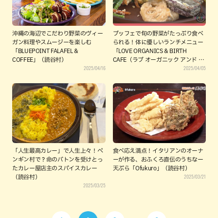
沖縄の海辺でこだわり野菜のヴィー
ブッフェで旬の野菜がたっぷり食べ
ガン料理やスムージーを楽しむ
られる！体に優しいランチメニュー
「BLUEPOINT FALAFEL &
「LOVE ORGANICS & BIRTH
COFFEE」（読谷村）
CAFE（ラブ オーガニック アンド バ
2025/04/16
2025/04/05
ース カフェ）」（読谷村）
「人生最高カレー」で人生上々！ペ
食べ応え満点！イタリアンのオーナ
ンギン村で？命のバトンを受けとっ
ーが作る、おふくろ直伝のうちなー
たカレー屋店主のスパイスカレー
天ぷら「Ofukuro」（読谷村）
2025/03/21
（読谷村）
2025/03/25