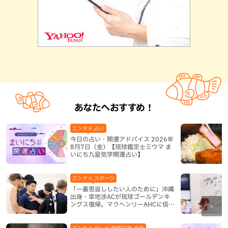
あなたへおすすめ！
エンタメ,占い
今日の占い・開運アドバイス 2026年
8月7日（金）【琉球鑑定士ミウマ ま
いにち九星気学開運占い】
エンタメ,スポーツ
「一番恩返ししたい人のために」沖縄
出身・幸地渉ACが琉球ゴールデンキ
ングス復帰。マクヘンリーAHCに信頼
を寄せる理由
エンタメ,テレビ,復帰50年,文化