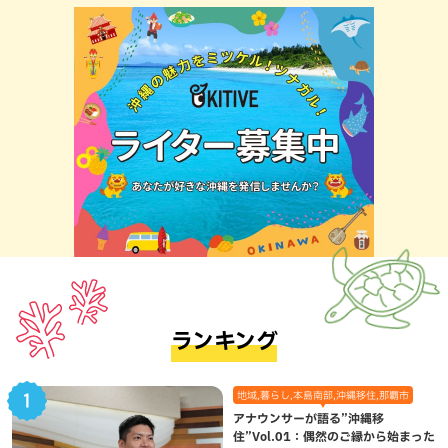
ランキング
地域,暮らし,本島南部,沖縄移住,那覇市
アナウンサーが語る”沖縄移
住”Vol.01：偶然のご縁から始まった