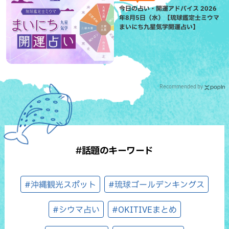
今日の占い・開運アドバイス 2026
年8月5日（水）【琉球鑑定士ミウマ
まいにち九星気学開運占い】
Recommended by
#話題のキーワード
#沖縄観光スポット
#琉球ゴールデンキングス
#シウマ占い
#OKITIVEまとめ