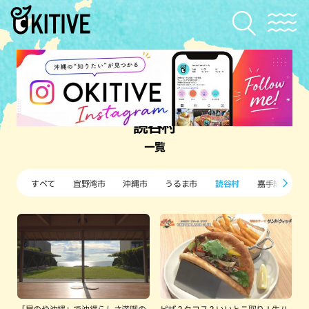
読谷村
一覧
すべて
宜野湾市
沖縄市
うるま市
読谷村
嘉手納町