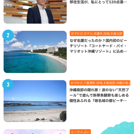
移住生活が、私にとって120点満点
になった理由
おでかけ,ホテル,名護市,地域,本島北部
なぜ名護だったのか？国内初のビー
チリゾート「コートヤード・バイ・
マリオット沖縄リゾート」に込めら
れた想い
おでかけ,八重瀬町,地域,本島南部,沖縄の海,自
沖縄南部の隠れ家！波のない“天然プ
ール”で遊んで熱帯魚観察も楽しめる
個性あふれる「玻名城の郷ビーチ」
（八重瀬町）
エンタメ,占い