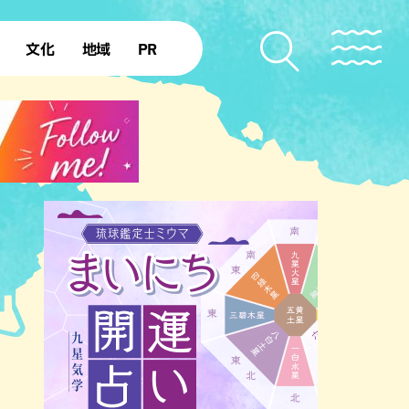
文化
地域
PR
復帰50年
本島北部
本島中部
本島南部
先島諸島
北部離島
南部離島