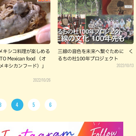
メキシコ料理が楽しめる
三線の音色を未来へ繋ぐために く
O Mexican food （オ
るちの杜100年プロジェクト
2022/10/13
 メキシカンフード）」
2022/10/26
3
4
5
6