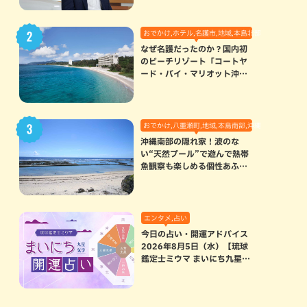
おでかけ,ホテル,名護市,地域,本島北部
なぜ名護だったのか？国内初
のビーチリゾート「コートヤ
ード・バイ・マリオット沖縄
リゾート」に込められた想い
おでかけ,八重瀬町,地域,本島南部,沖縄の海,自然
沖縄南部の隠れ家！波のな
い“天然プール”で遊んで熱帯
魚観察も楽しめる個性あふれ
る「玻名城の郷ビーチ」（八
重瀬町）
エンタメ,占い
今日の占い・開運アドバイス
2026年8月5日（水）【琉球
鑑定士ミウマ まいにち九星気
学開運占い】