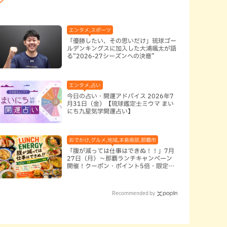
,本島南部
エンタメ,スポーツ
「優勝したい、その思いだけ」琉球ゴー
ルデンキングスに加入した大浦颯太が語
る“2026-27シーズンへの決意”
エンタメ,占い
今日の占い・開運アドバイス 2026年7
月31日（金）【琉球鑑定士ミウマ まい
にち九星気学開運占い】
おでかけ,グルメ,地域,本島南部,那覇市
「腹が減っては仕事はできぬ！！」7月
27日（月）〜那覇ランチキャンペーン
開催！クーポン・ポイント5倍・限定グ
ッズが当たる12日間
Recommended by