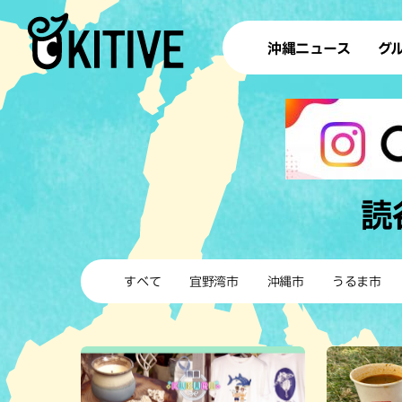
沖縄ニュース
グ
ラ
テイ
すし
沖
読
洋食・
すべて
宜野湾市
沖縄市
うるま市
ステー
その他
ブッフェ