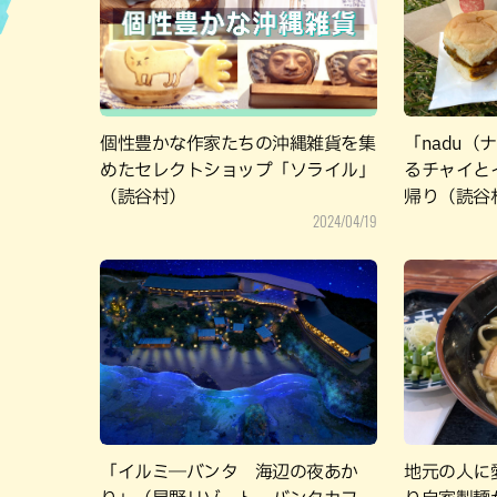
ハン
個性豊かな作家たちの沖縄雑貨を集
「nadu
めたセレクトショップ「ソライル」
るチャイと
（読谷村）
帰り（読谷
2024/04/19
「イルミ―バンタ 海辺の夜あか
地元の人に