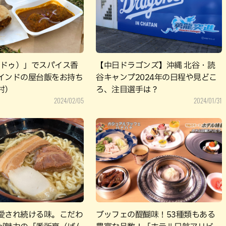
パン
カレー
バーガー
タコス・タコライス
（ナドゥ）」でスパイス香
【中日ドラゴンズ】沖縄 北谷・読
インドの屋台飯をお持ち
谷キャンプ2024年の日程や見どこ
村）
ろ、注目選手は？
2024/02/05
2024/01/31
愛され続ける味。こだわ
ブッフェの醍醐味！53種類もある