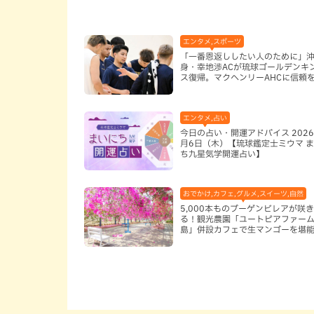
エンタメ,スポーツ
「一番恩返ししたい人のために」
身・幸地渉ACが琉球ゴールデンキ
ス復帰。マクヘンリーAHCに信頼
る理由
エンタメ,占い
今日の占い・開運アドバイス 2026
月6日（木）【琉球鑑定士ミウマ 
ち九星気学開運占い】
おでかけ,カフェ,グルメ,スイーツ,自然
5,000本ものブーゲンビレアが咲
る！観光農園「ユートピアファー
島」併設カフェで生マンゴーを堪
古島）