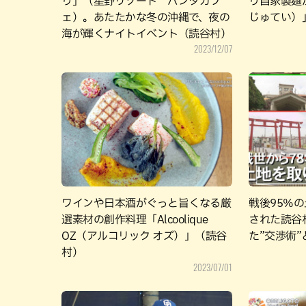
り」（星野リゾート バンタカフ
り自家製麺
ェ）。あたたかな冬の沖縄で、夜の
じゅてい）
海が輝くナイトイベント（読谷村）
2023/12/07
ワインや日本酒がぐっと旨くなる厳
戦後95%
選素材の創作料理「Alcoolique
された読谷
OZ（アルコリック オズ）」（読谷
た”交渉術”
村）
2023/07/01