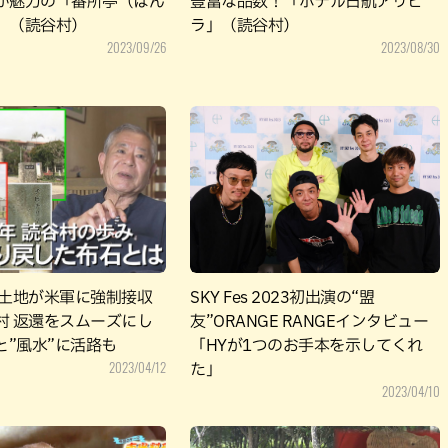
が魅力の「番所亭（ばん
豊富な品数！「ホテル日航アリビ
」（読谷村）
ラ」（読谷村）
2023/09/26
2023/08/30
の土地が米軍に強制接収
SKY Fes 2023初出演の“盟
村 返還をスムーズにし
友”ORANGE RANGEインタビュー
と”風水”に活路も
「HYが1つのお手本を示してくれ
2023/04/12
た」
2023/04/10