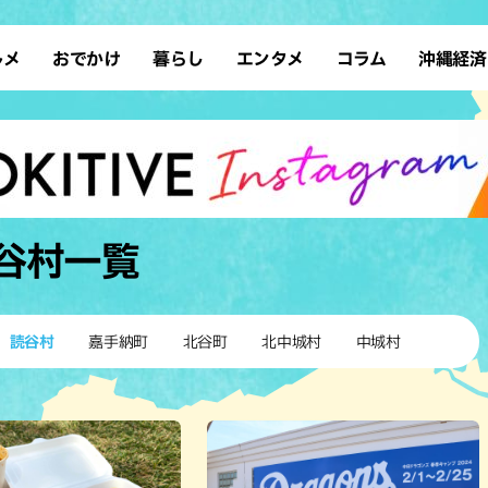
ルメ
おでかけ
暮らし
エンタメ
コラム
沖縄経済
ーメン
デート
沖縄そば
レシピ
スポーツ
ドライブ
SDGs
占い
クアウト
散歩
ファッション
カフェ
タレント・芸人
ソロ活
ローカルニュース
テレビ
・魚料理
自然
和食・日本料理
沖縄移住
イベント
子ども
沖縄旧暦行事
縄料理
歴史
アジア・エスニック
体験
谷村
一覧
中華
レジャー
イタリアン
アート
西洋料理
ショッピング
フレンチ
ホテル
読谷村
嘉手納町
北谷町
北中城村
中城村
キ・焼肉
サウナ
焼鳥・串料理
公園
の肉料理
沖縄の海
居酒屋・バー
・バイキング
スイーツ