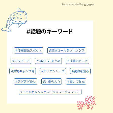
Recommended by
#話題のキーワード
#沖縄観光スポット
#琉球ゴールデンキングス
#シウマ占い
#OKITIVEまとめ
#沖縄のビーチ
#沖縄キャンプ場
#アナウンサーズ
#復帰を知る
#アゲアゲめし
#沖縄の人々
#聞いてみた
#ホテルセレクション（ウィン♪ウィン♪）