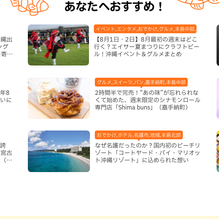
あなたへおすすめ！
イベント,エンタメ,おでかけ,グルメ,本島中部,本島北部
沖縄出
【8月1日・2日】8月最初の週末はどこ
ング
行く？エイサー夏まつりにクラフトビー
を寄せ
ル！沖縄イベント＆グルメまとめ
グルメ,スイーツ,パン,嘉手納町,本島中部
年8
2時間半で完売！“あの味”が忘れられな
まいに
くて始めた、週末限定のシナモンロール
専門店「Shima buns」（嘉手納町）
おでかけ,ホテル,名護市,地域,本島北部
き誇
なぜ名護だったのか？国内初のビーチリ
ム宮古
ゾート「コートヤード・バイ・マリオッ
能（宮
ト沖縄リゾート」に込められた想い