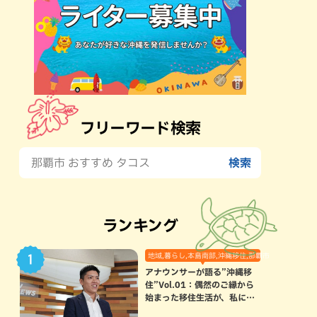
フリーワード検索
ランキング
地域,暮らし,本島南部,沖縄移住,那覇市
アナウンサーが語る”沖縄移
住”Vol.01：偶然のご縁から
始まった移住生活が、私にと
って120点満点になった理由