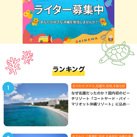
ランキング
おでかけ,ホテル,名護市,地域,本島北部
なぜ名護だったのか？国内初のビー
チリゾート「コートヤード・バイ・
マリオット沖縄リゾート」に込めら
れた想い
おでかけ,八重瀬町,地域,本島南部,沖縄の海,自