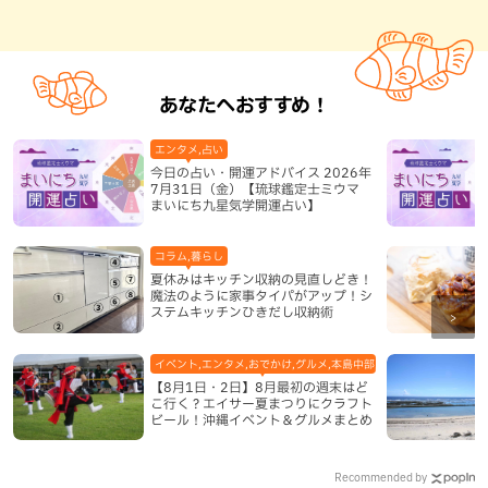
あなたへおすすめ！
エンタメ,占い
今日の占い・開運アドバイス 2026年
7月31日（金）【琉球鑑定士ミウマ
まいにち九星気学開運占い】
コラム,暮らし
夏休みはキッチン収納の見直しどき！
魔法のように家事タイパがアップ！シ
ステムキッチンひきだし収納術
イベント,エンタメ,おでかけ,グルメ,本島中部,本島北部,本島南部
【8月1日・2日】8月最初の週末はど
こ行く？エイサー夏まつりにクラフト
ビール！沖縄イベント＆グルメまとめ
Recommended by