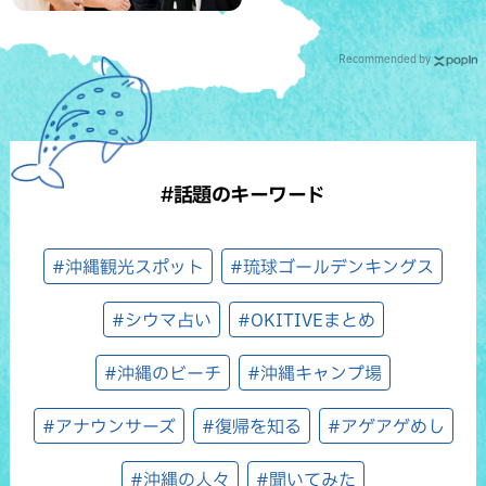
Recommended by
#話題のキーワード
#沖縄観光スポット
#琉球ゴールデンキングス
#シウマ占い
#OKITIVEまとめ
#沖縄のビーチ
#沖縄キャンプ場
#アナウンサーズ
#復帰を知る
#アゲアゲめし
#沖縄の人々
#聞いてみた