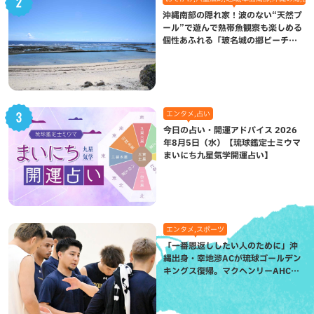
沖縄南部の隠れ家！波のない“天然プ
ール”で遊んで熱帯魚観察も楽しめる
個性あふれる「玻名城の郷ビーチ」
（八重瀬町）
エンタメ,占い
今日の占い・開運アドバイス 2026
年8月5日（水）【琉球鑑定士ミウマ
まいにち九星気学開運占い】
エンタメ,スポーツ
「一番恩返ししたい人のために」沖
縄出身・幸地渉ACが琉球ゴールデン
キングス復帰。マクヘンリーAHCに
信頼を寄せる理由