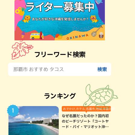
フリーワード検索
ランキング
おでかけ,ホテル,名護市,地域,本島北部
なぜ名護だったのか？国内初
のビーチリゾート「コートヤ
ード・バイ・マリオット沖縄
リゾート」に込められた想い