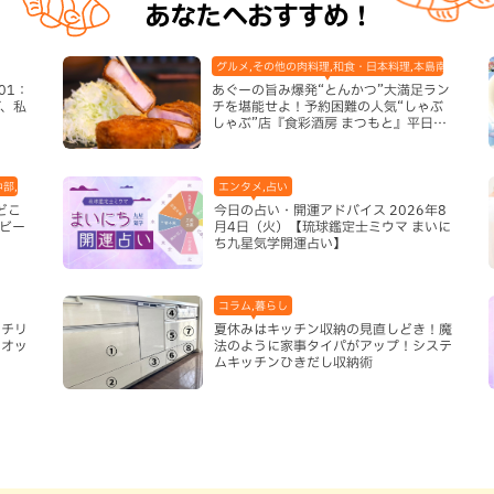
あなたへおすすめ！
グルメ,その他の肉料理,和食・日本料理,本島南部,那覇
01：
あぐーの旨み爆発“とんかつ”大満足ラン
、私
チを堪能せよ！予約困難の人気“しゃぶ
しゃぶ”店『食彩酒房 まつもと』平日限
定でオープン（那覇市）
中部,本島北部,本島南部
エンタメ,占い
どこ
今日の占い・開運アドバイス 2026年8
ビー
月4日（火）【琉球鑑定士ミウマ まいに
ち九星気学開運占い】
コラム,暮らし
ーチリ
夏休みはキッチン収納の見直しどき！魔
リオッ
法のように家事タイパがアップ！システ
い
ムキッチンひきだし収納術