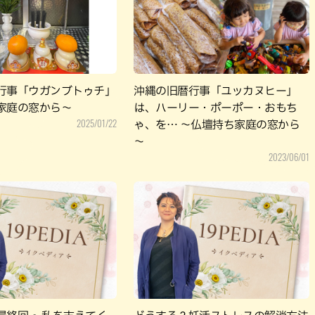
パン
カレー
バーガー
タコス・タコライス
行事「ウガンブトゥチ」
沖縄の旧暦行事「ユッカヌヒー」
家庭の窓から～
は、ハーリー・ポーポー・おもち
2025/01/22
ゃ、を… ～仏壇持ち家庭の窓から
～
2023/06/01