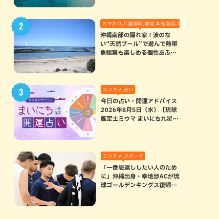
おでかけ,八重瀬町,地域,本島南部,沖縄の海,自然
沖縄南部の隠れ家！波のな
い“天然プール”で遊んで熱帯
魚観察も楽しめる個性あふれ
る「玻名城の郷ビーチ」（八
重瀬町）
エンタメ,占い
今日の占い・開運アドバイス
2026年8月5日（水）【琉球
鑑定士ミウマ まいにち九星気
学開運占い】
エンタメ,スポーツ
「一番恩返ししたい人のため
に」沖縄出身・幸地渉ACが琉
球ゴールデンキングス復帰。
マクヘンリーAHCに信頼を寄
せる理由