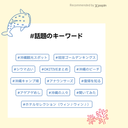
Recommended by
#話題のキーワード
#沖縄観光スポット
#琉球ゴールデンキングス
#シウマ占い
#OKITIVEまとめ
#沖縄のビーチ
#沖縄キャンプ場
#アナウンサーズ
#復帰を知る
#アゲアゲめし
#沖縄の人々
#聞いてみた
#ホテルセレクション（ウィン♪ウィン♪）