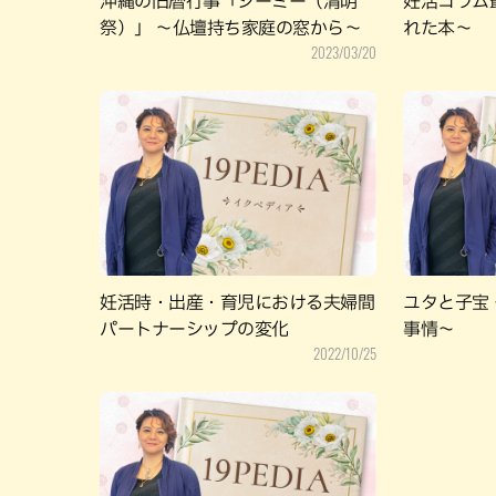
沖縄の旧暦行事「シーミー（清明
妊活コラム
祭）」 ～仏壇持ち家庭の窓から～
れた本～
2023/03/20
妊活時・出産・育児における夫婦間
ユタと子宝
パートナーシップの変化
事情～
2022/10/25