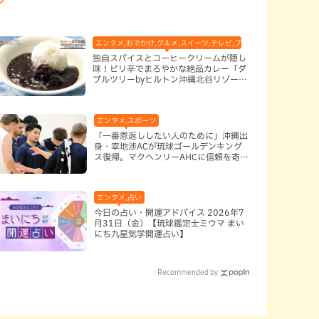
市
エンタメ,おでかけ,グルメ,スイーツ,テレビ,ブッフェ・バイキング,ホテ
独自スパイスとコーヒークリームが隠し
味！ピリ辛でまろやかな絶品カレー「ダ
ブルツリーbyヒルトン沖縄北谷リゾー
ト」（北谷町）
エンタメ,スポーツ
「一番恩返ししたい人のために」沖縄出
身・幸地渉ACが琉球ゴールデンキング
ス復帰。マクヘンリーAHCに信頼を寄せ
る理由
エンタメ,占い
今日の占い・開運アドバイス 2026年7
月31日（金）【琉球鑑定士ミウマ まい
にち九星気学開運占い】
Recommended by