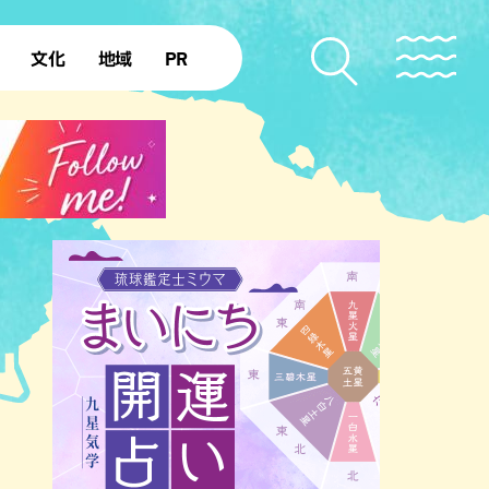
文化
地域
PR
復帰50年
本島北部
本島中部
本島南部
先島諸島
北部離島
南部離島
のビーチ
沖縄キャンプ場
アナウンサーズ
復帰を知る
ア