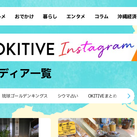
ルメ
おでかけ
暮らし
エンタメ
コラム
沖縄経済
ーメン
デート
沖縄そば
レシピ
スポーツ
ドライブ
SDGs
占い
クアウト
散歩
ファッション
カフェ
タレント・芸人
ソロ活
ローカルニュース
テレビ
・魚料理
自然
和食・日本料理
沖縄移住
イベント
子ども
沖縄旧暦行事
縄料理
歴史
アジア・エスニック
体験
ペディア
一覧
中華
レジャー
イタリアン
アート
西洋料理
ショッピング
フレンチ
ホテル
琉球ゴールデンキングス
シウマ占い
OKITIVEまとめ
沖縄
キ・焼肉
サウナ
焼鳥・串料理
公園
の肉料理
沖縄の海
居酒屋・バー
・バイキング
スイーツ