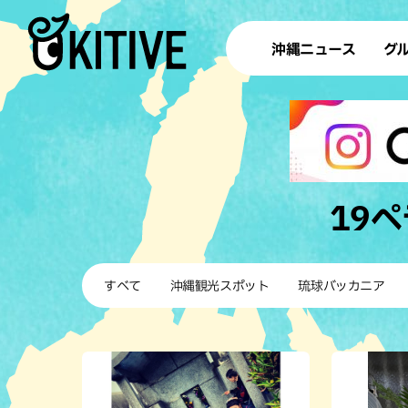
沖縄ニュース
グ
ラ
テイ
すし
沖
19
洋食・
すべて
沖縄観光スポット
琉球バッカニア
ステー
その他
ブッフェ