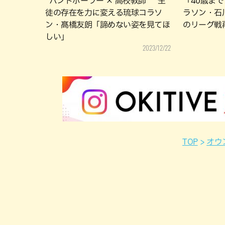
“ハンドボーラー × 高校教師” 生
「40歳ま
徒の存在を力に変える琉球コラソ
ラソン・石
ン・髙橋友朗「諦めない姿を見てほ
のリーグ戦
しい」
2023/12/22
TOP
オウ