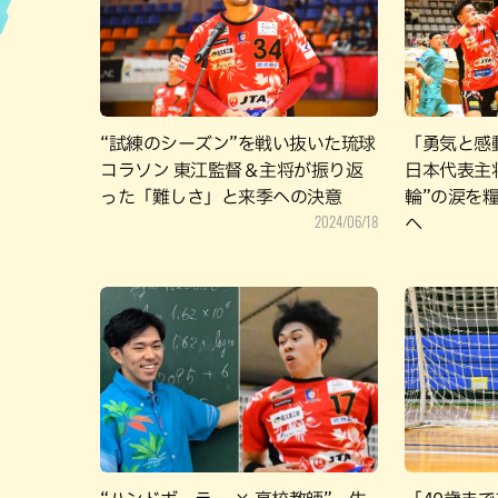
ハン
“試練のシーズン”を戦い抜いた琉球
「勇気と感
コラソン 東江監督＆主将が振り返
日本代表主
った「難しさ」と来季への決意
輪”の涙を
2024/06/18
へ