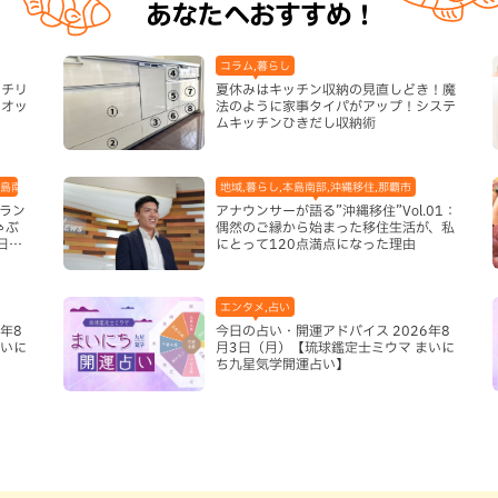
あなたへおすすめ！
コラム,暮らし
ーチリ
夏休みはキッチン収納の見直しどき！魔
リオッ
法のように家事タイパがアップ！システ
い
ムキッチンひきだし収納術
本島南部,那覇市
地域,暮らし,本島南部,沖縄移住,那覇市
足ラン
アナウンサーが語る”沖縄移住”Vol.01：
ゃぶ
偶然のご縁から始まった移住生活が、私
日限
にとって120点満点になった理由
エンタメ,占い
年8
今日の占い・開運アドバイス 2026年8
まいに
月3日（月）【琉球鑑定士ミウマ まいに
ち九星気学開運占い】