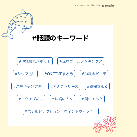
Recommended by
#話題のキーワード
#沖縄観光スポット
#琉球ゴールデンキングス
#シウマ占い
#OKITIVEまとめ
#沖縄のビーチ
#沖縄キャンプ場
#アナウンサーズ
#復帰を知る
#アゲアゲめし
#沖縄の人々
#聞いてみた
#ホテルセレクション（ウィン♪ウィン♪）