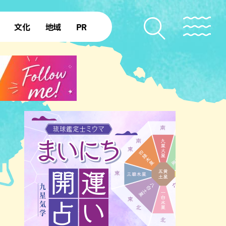
文化
地域
PR
復帰50年
本島北部
本島中部
本島南部
先島諸島
北部離島
南部離島
のビーチ
沖縄キャンプ場
アナウンサーズ
復帰を知る
ア