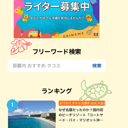
フリーワード検索
ランキング
おでかけ,ホテル,名護市,地域,本島北部
なぜ名護だったのか？国内初
のビーチリゾート「コートヤ
ード・バイ・マリオット沖縄
リゾート」に込められた想い