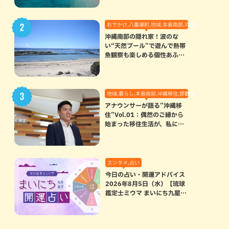
おでかけ,八重瀬町,地域,本島南部,沖縄の海,自然
沖縄南部の隠れ家！波のな
い“天然プール”で遊んで熱帯
魚観察も楽しめる個性あふれ
る「玻名城の郷ビーチ」（八
重瀬町）
地域,暮らし,本島南部,沖縄移住,那覇市
アナウンサーが語る”沖縄移
住”Vol.01：偶然のご縁から
始まった移住生活が、私にと
って120点満点になった理由
エンタメ,占い
今日の占い・開運アドバイス
2026年8月5日（水）【琉球
鑑定士ミウマ まいにち九星気
学開運占い】