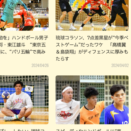
パン
カレー
バーガー
タコス・タコライス
動を」ハンドボール男子
琉球コラソン、7点差黒星が“今季ベ
将・東江雄斗 “東京五
ストゲーム”だったワケ 「髙橋翼
糧に、“パリ五輪”で高み
＆島袋翔」がディフェンスに厚みも
たらす
2024/04/26
2024/04/02