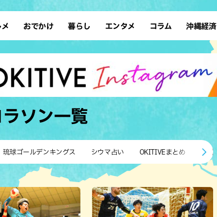
ルメ
おでかけ
暮らし
エンタメ
コラム
沖縄経済
ーメン
デート
沖縄そば
レシピ
スポーツ
ドライブ
SDGs
占い
クアウト
散歩
ファッション
カフェ
タレント・芸人
ソロ活
ローカルニュース
テレビ
・魚料理
自然
和食・日本料理
沖縄移住
イベント
子ども
沖縄旧暦行事
縄料理
歴史
アジア・エスニック
体験
コラソン
一覧
中華
レジャー
イタリアン
アート
西洋料理
ショッピング
フレンチ
ホテル
琉球ゴールデンキングス
シウマ占い
OKITIVEまとめ
沖縄
キ・焼肉
サウナ
焼鳥・串料理
公園
の肉料理
沖縄の海
居酒屋・バー
・バイキング
スイーツ