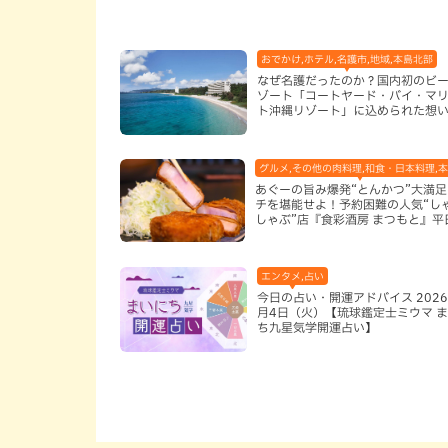
おでかけ,ホテル,名護市,地域,本島北部
なぜ名護だったのか？国内初のビ
ゾート「コートヤード・バイ・マ
ト沖縄リゾート」に込められた想
グルメ,その他の肉料理,和食・日本料理,
あぐーの旨み爆発“とんかつ”大満
チを堪能せよ！予約困難の人気“し
しゃぶ”店『食彩酒房 まつもと』平
定でオープン（那覇市）
エンタメ,占い
今日の占い・開運アドバイス 2026
月4日（火）【琉球鑑定士ミウマ 
ち九星気学開運占い】