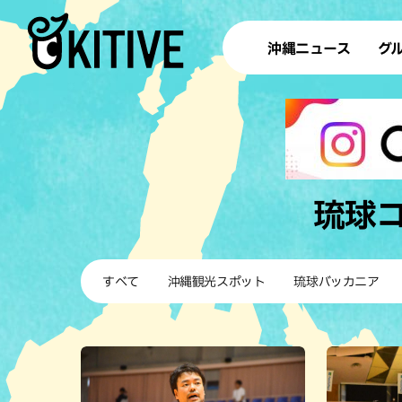
沖縄ニュース
グ
ラ
テイ
すし
沖
琉球
洋食・
すべて
沖縄観光スポット
琉球バッカニア
ステー
その他
ブッフェ