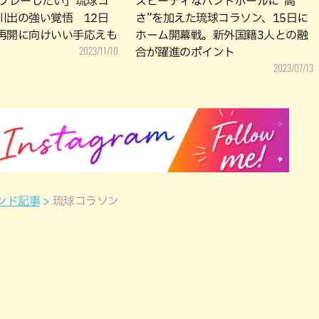
でプレーしたい」琉球コ
スピーディなハンドボールに“高
川出の強い覚悟 12日
さ”を加えた琉球コラソン、15日に
再開に向けいい手応えも
ホーム開幕戦。新外国籍3人との融
2023/11/10
合が躍進のポイント
2023/07/13
ンド記事
琉球コラソン