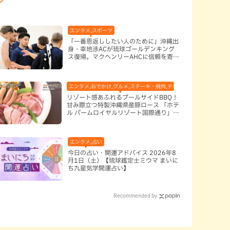
エンタメ,スポーツ
「一番恩返ししたい人のために」沖縄出
身・幸地渉ACが琉球ゴールデンキング
ス復帰。マクヘンリーAHCに信頼を寄せ
る理由
エンタメ,おでかけ,グルメ,ステーキ・焼肉,テレビ,ホテル,地域,本島南
リゾート感あふれるプールサイドBBQ！
甘み際立つ特製沖縄県産豚ロース 「ホテ
ル パームロイヤルリゾート国際通り」
（那覇市）
エンタメ,占い
今日の占い・開運アドバイス 2026年8
月1日（土）【琉球鑑定士ミウマ まいに
ち九星気学開運占い】
Recommended by