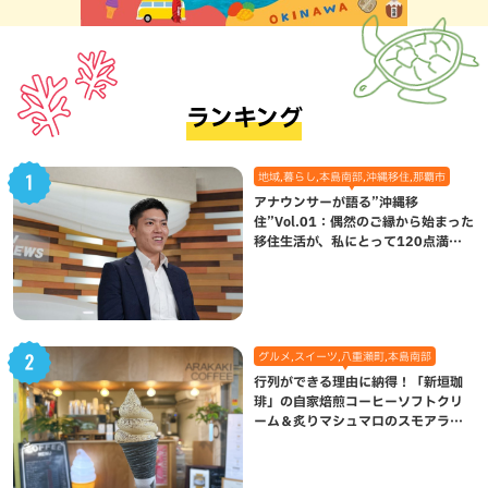
ランキング
地域,暮らし,本島南部,沖縄移住,那覇市
アナウンサーが語る”沖縄移
住”Vol.01：偶然のご縁から始まった
移住生活が、私にとって120点満点
になった理由
グルメ,スイーツ,八重瀬町,本島南部
行列ができる理由に納得！「新垣珈
琲」の自家焙煎コーヒーソフトクリ
ーム＆炙りマシュマロのスモアラテ
が絶品（八重瀬町）