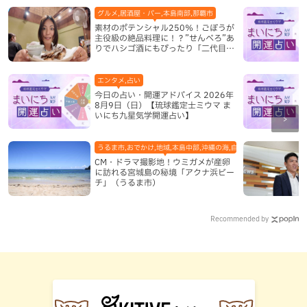
グルメ,居酒屋・バー,本島南部,那覇市
素材のポテンシャル250％！ごぼうが
主役級の絶品料理に！？”せんべろ”あ
りでハシゴ酒にもぴったり「二代目ふ
み坊亭」（那覇市）
エンタメ,占い
今日の占い・開運アドバイス 2026年
8月9日（日）【琉球鑑定士ミウマ ま
いにち九星気学開運占い】
うるま市,おでかけ,地域,本島中部,沖縄の海,自然
CM・ドラマ撮影地！ウミガメが産卵
に訪れる宮城島の秘境「アクナ浜ビー
チ」（うるま市）
Recommended by