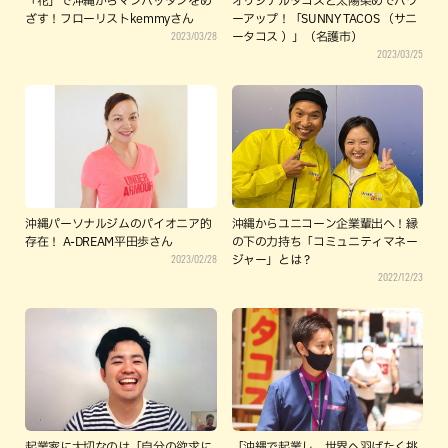
「花」で沖縄からマンハッタンをめ
オリジナルタコスと太陽染めでパワ
ざす！フローリストkemmyさん
ーアップ！「SUNNY TACOS （サニ
2023/03/28
ータコス ）」（名護市）
2023/03/25
沖縄パーソナルジムのパイオニア的
沖縄からユニコーン企業輩出へ！縁
存在！ A-DREAM平田歩さん
の下の力持ち「コミュニティマネー
2023/02/28
ジャー」とは？
2022/12/23
起業家に大切なのは「自分の欲求に
「沖縄で起業し、世界へ羽ばたく挑