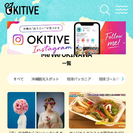
Me We OKINAWA
一覧
すべて
沖縄観光スポット
琉球バッカニア
琉球ゴールデンキン