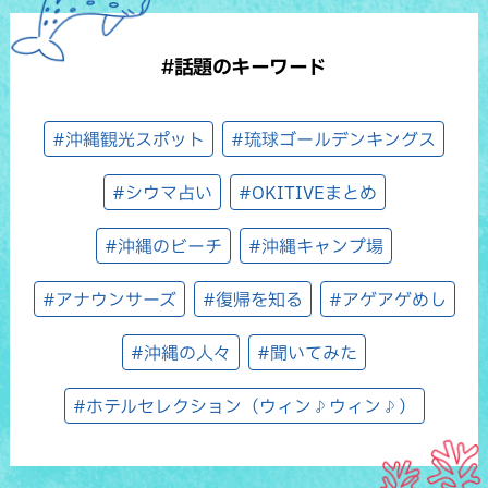
#話題のキーワード
#沖縄観光スポット
#琉球ゴールデンキングス
#シウマ占い
#OKITIVEまとめ
#沖縄のビーチ
#沖縄キャンプ場
#アナウンサーズ
#復帰を知る
#アゲアゲめし
#沖縄の人々
#聞いてみた
#ホテルセレクション（ウィン♪ウィン♪）