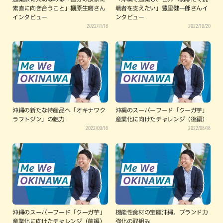
素直に向き合うこと」棚原生磨さん
戦者を支えたい」豊里健一郎さんイ
インタビュー
ンタビュー
2022/11/18
2022/10/20
沖縄の新たな特産品へ「オキナワク
沖縄のスーパーフード「クーガ芋」
ラフトジン」の魅力
産業化に向けたチャレンジ（後編）
2022/09/16
2022/08/18
沖縄のスーパーフード「クーガ芋」
機能性食材の宝庫沖縄。ブランド力
産業化に向けたチャレンジ（前編）
強化の取組み