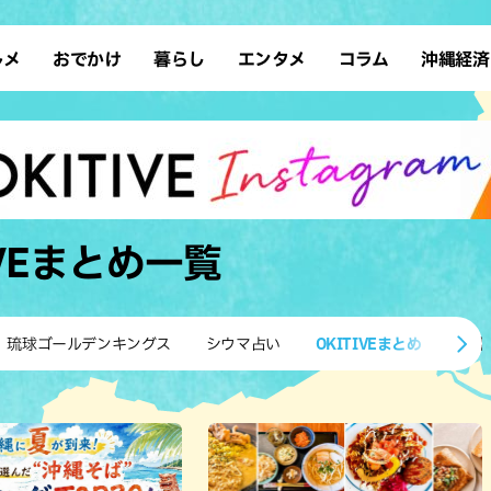
ルメ
おでかけ
暮らし
エンタメ
コラム
沖縄経済
ーメン
デート
沖縄そば
レシピ
スポーツ
ドライブ
SDGs
占い
クアウト
散歩
ファッション
カフェ
タレント・芸人
ソロ活
ローカルニュース
テレビ
・魚料理
自然
和食・日本料理
沖縄移住
イベント
子ども
沖縄旧暦行事
縄料理
歴史
アジア・エスニック
体験
IVEまとめ
一覧
中華
レジャー
イタリアン
アート
西洋料理
ショッピング
フレンチ
ホテル
琉球ゴールデンキングス
シウマ占い
OKITIVEまとめ
沖縄
キ・焼肉
サウナ
焼鳥・串料理
公園
の肉料理
沖縄の海
居酒屋・バー
・バイキング
スイーツ