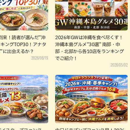
パン
カレー
バーガー
タコス・タコライス
到来！読者が選んだ”沖
2026年GWは沖縄を食べ尽くす！
キングTOP30！アナタ
沖縄本島グルメ”30選” 南部・中
ば”に出会えるか？
部・北部から各10店をランキング
2026/06/19
でご紹介！
2026/05/02