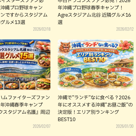
Aベイスターズファン必
中日ドラゴンズファン必見！2026
6年沖縄プロ野球キャン
年沖縄プロ野球春季キャンプ！
オンですからスタジアム
Agreスタジアム北谷 近隣グルメ16
グルメ13選
選
2026/02/18
2026/02/12
ハムファイターズファン
沖縄で”ランチ”なに食べる？2026
26年沖縄春季キャンプ
年にオススメする沖縄”お昼ご飯”の
クスタジアム名護』周辺
決定版！エリア別ランキング
BEST10
2026/02/07
2026/01/30