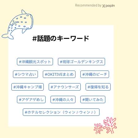
Recommended by
#話題のキーワード
#沖縄観光スポット
#琉球ゴールデンキングス
#シウマ占い
#OKITIVEまとめ
#沖縄のビーチ
#沖縄キャンプ場
#アナウンサーズ
#復帰を知る
#アゲアゲめし
#沖縄の人々
#聞いてみた
#ホテルセレクション（ウィン♪ウィン♪）