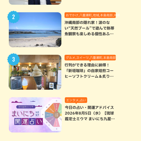
おでかけ,八重瀬町,地域,本島南部,沖縄の海,自然
沖縄南部の隠れ家！波のな
い“天然プール”で遊んで熱帯
魚観察も楽しめる個性あふれ
る「玻名城の郷ビーチ」（八
重瀬町）
グルメ,スイーツ,八重瀬町,本島南部
行列ができる理由に納得！
「新垣珈琲」の自家焙煎コー
ヒーソフトクリーム＆炙りマ
シュマロのスモアラテが絶品
（八重瀬町）
エンタメ,占い
今日の占い・開運アドバイス
2026年8月5日（水）【琉球
鑑定士ミウマ まいにち九星気
学開運占い】