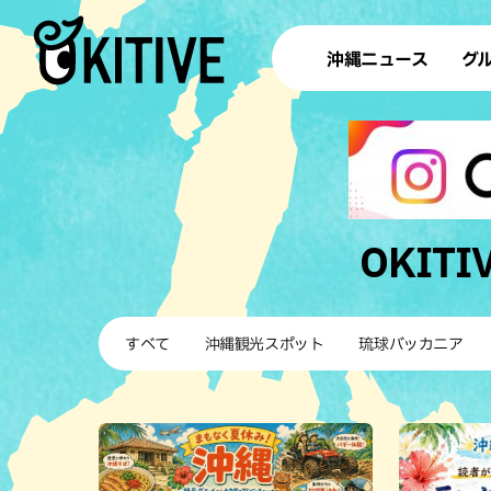
沖縄ニュース
グ
ラ
テイ
すし
沖
OKIT
洋食・
すべて
沖縄観光スポット
琉球バッカニア
ステー
その他
ブッフェ