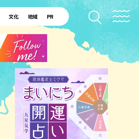
文化
地域
PR
復帰50年
本島北部
本島中部
本島南部
先島諸島
北部離島
南部離島
のビーチ
沖縄キャンプ場
アナウンサーズ
復帰を知る