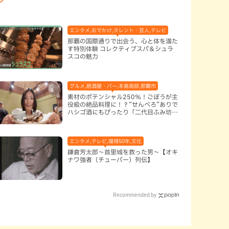
エンタメ,おでかけ,タレント・芸人,テレビ
那覇の国際通りで出会う、心と体を満た
す特別体験 コレクティブスパ＆シュラ
スコの魅力
グルメ,居酒屋・バー,本島南部,那覇市
素材のポテンシャル250％！ごぼうが主
役級の絶品料理に！？”せんべろ”ありで
ハシゴ酒にもぴったり「二代目ふみ坊
亭」（那覇市）
エンタメ,テレビ,復帰50年,文化
鎌倉芳太郎～首里城を救った男～【オキ
ナワ強者（チューバー）列伝】
Recommended by