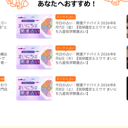
あなたへおすすめ！
エンタメ,占い
球ゴー
今日の占い・開運アドバイス 2026年8
性”と
月7日（金）【琉球鑑定士ミウマ まいに
ち九星気学開運占い】
エンタメ,占い
沖縄出
今日の占い・開運アドバイス 2026年8
ング
月6日（木）【琉球鑑定士ミウマ まいに
を寄せ
ち九星気学開運占い】
中城村,和食・日本料理,地域,本島中部
エンタメ,占い
だわり
今日の占い・開運アドバイス 2026年8
専門店
月8日（土）【琉球鑑定士ミウマ まいに
ち九星気学開運占い】