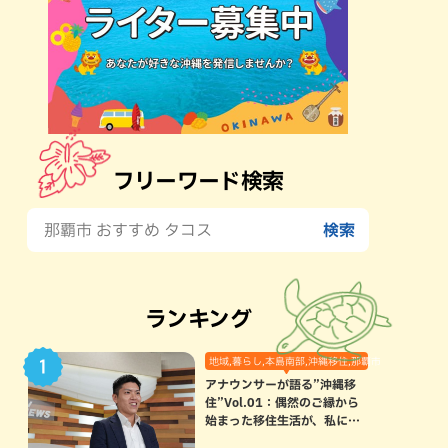
フリーワード検索
ランキング
地域,暮らし,本島南部,沖縄移住,那覇市
アナウンサーが語る”沖縄移
住”Vol.01：偶然のご縁から
始まった移住生活が、私にと
って120点満点になった理由