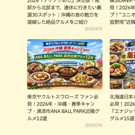
2026『アゲアゲめし』決定版！南
横浜DeN
部から北部まで、連休に行きたい厳
見！202
選30スポット｜沖縄の食の魅力を
プ！”ユニ
凝縮した絶品グルメをご紹介
宜野湾”近隣
2026/04/29
東京ヤクルトスワローズ ファン必
北海道日本
見！2026年・沖縄・春季キャン
必見！20
プ・浦添市ANA BALL PARK近隣グ
『エナジッ
ルメ12選
グルメ15選
2026/02/10