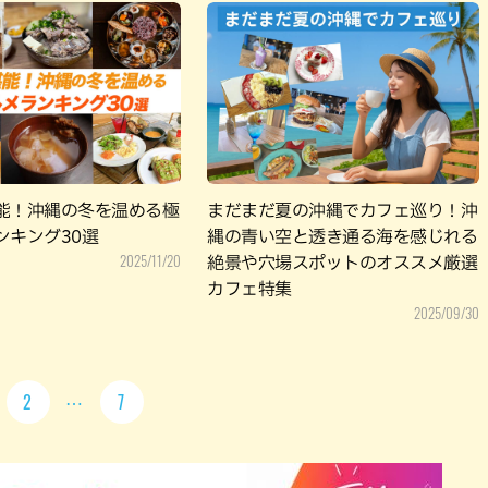
能！沖縄の冬を温める極
まだまだ夏の沖縄でカフェ巡り！沖
ンキング30選
縄の青い空と透き通る海を感じれる
2025/11/20
絶景や穴場スポットのオススメ厳選
カフェ特集
2025/09/30
2
7