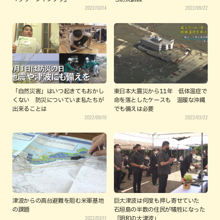
2022/10/14
2022/09/22
「自然災害」はいつ起きてもおかし
東日本大震災から11年 低体温症で
くない 防災についていま私たちが
命を落としたケースも 温暖な沖縄
出来ることは
でも備えは必要
2022/09/10
2022/03/22
津波からの高台避難を阻む米軍基地
巨大津波は何度も押し寄せていた
の課題
石垣島の半数の住民が犠牲になった
2022/03/11
「明和の大津波」