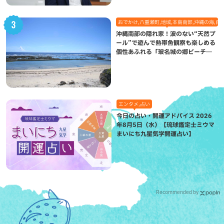
おでかけ,八重瀬町,地域,本島南部,沖縄の海,自
沖縄南部の隠れ家！波のない“天然プ
ール”で遊んで熱帯魚観察も楽しめる
個性あふれる「玻名城の郷ビーチ」
（八重瀬町）
エンタメ,占い
今日の占い・開運アドバイス 2026
年8月5日（水）【琉球鑑定士ミウマ
まいにち九星気学開運占い】
Recommended by