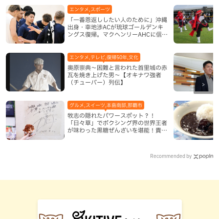
エンタメ,スポーツ
「一番恩返ししたい人のために」沖縄
出身・幸地渉ACが琉球ゴールデンキ
ングス復帰。マクヘンリーAHCに信頼
を寄せる理由
エンタメ,テレビ,復帰50年,文化
奥原崇典～困難と言われた首里城の赤
瓦を焼き上げた男～【オキナワ強者
（チューバー）列伝】
グルメ,スイーツ,本島南部,那覇市
牧志の隠れたパワースポット？！
「日々草」でボクシング界の世界王者
が味わった黒糖ぜんざいを堪能！貴重
なサインと手作りケーキも要チェック
（那覇市）
Recommended by