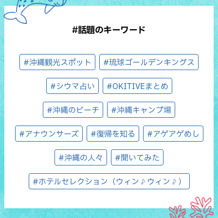
#話題のキーワード
#沖縄観光スポット
#琉球ゴールデンキングス
#シウマ占い
#OKITIVEまとめ
#沖縄のビーチ
#沖縄キャンプ場
#アナウンサーズ
#復帰を知る
#アゲアゲめし
#沖縄の人々
#聞いてみた
#ホテルセレクション（ウィン♪ウィン♪）