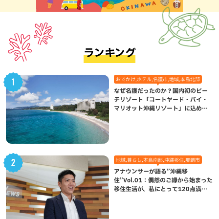
ランキング
おでかけ,ホテル,名護市,地域,本島北部
なぜ名護だったのか？国内初のビー
チリゾート「コートヤード・バイ・
マリオット沖縄リゾート」に込めら
れた想い
地域,暮らし,本島南部,沖縄移住,那覇市
アナウンサーが語る”沖縄移
住”Vol.01：偶然のご縁から始まった
移住生活が、私にとって120点満点
になった理由