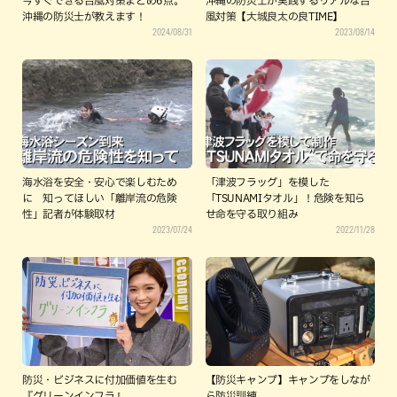
今すぐできる台風対策まとめ6点。
沖縄の防災士が実践するリアルな台
沖縄の防災士が教えます！
風対策【大城良太の良TIME】
2024/08/31
2023/08/14
海水浴を安全・安心で楽しむため
「津波フラッグ」を模した
に 知ってほしい「離岸流の危険
「TSUNAMIタオル」！危険を知ら
性」記者が体験取材
せ命を守る取り組み
2023/07/24
2022/11/28
防災・ビジネスに付加価値を生む
【防災キャンプ】キャンプをしなが
『グリーンインフラ』
ら防災訓練