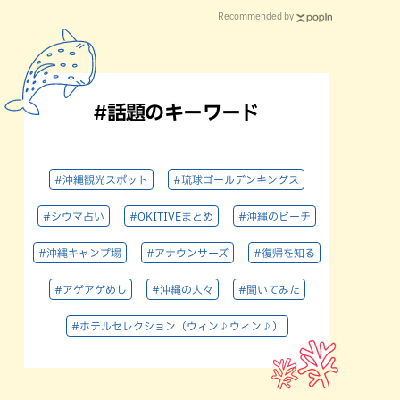
Recommended by
#話題のキーワード
#沖縄観光スポット
#琉球ゴールデンキングス
#シウマ占い
#OKITIVEまとめ
#沖縄のビーチ
#沖縄キャンプ場
#アナウンサーズ
#復帰を知る
#アゲアゲめし
#沖縄の人々
#聞いてみた
#ホテルセレクション（ウィン♪ウィン♪）