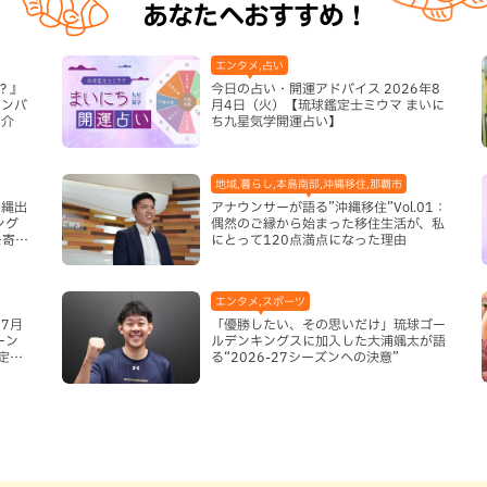
あなたへおすすめ！
エンタメ,占い
？』
今日の占い・開運アドバイス 2026年8
ナンバ
月4日（火）【琉球鑑定士ミウマ まいに
紹介
ち九星気学開運占い】
地域,暮らし,本島南部,沖縄移住,那覇市
沖縄出
アナウンサーが語る”沖縄移住”Vol.01：
ング
偶然のご縁から始まった移住生活が、私
を寄せ
にとって120点満点になった理由
エンタメ,スポーツ
7月
「優勝したい、その思いだけ」琉球ゴー
ーン
ルデンキングスに加入した大浦颯太が語
定グ
る“2026-27シーズンへの決意”