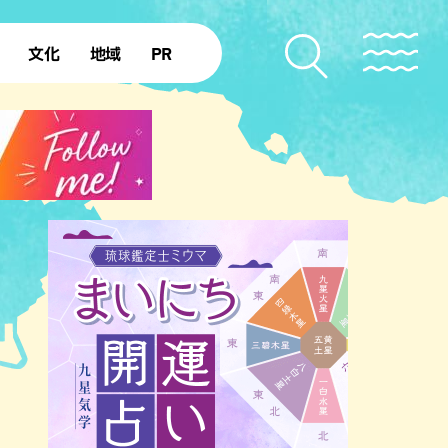
文化
地域
PR
復帰50年
本島北部
本島中部
本島南部
先島諸島
北部離島
南部離島
のビーチ
沖縄キャンプ場
アナウンサーズ
復帰を知る
ア