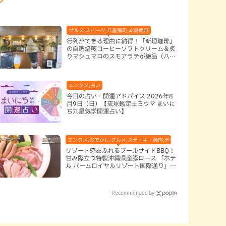
グルメ,スイーツ,八重瀬町,本島南部
行列ができる理由に納得！「新垣珈琲」
の自家焙煎コーヒーソフトクリーム＆炙
りマシュマロのスモアラテが絶品（八重
瀬町）
エンタメ,占い
今日の占い・開運アドバイス 2026年8
月9日（日）【琉球鑑定士ミウマ まいに
ち九星気学開運占い】
エンタメ,おでかけ,グルメ,ステーキ・焼肉,テレビ,ホテル,地域,本島南
リゾート感あふれるプールサイドBBQ！
甘み際立つ特製沖縄県産豚ロース 「ホテ
ル パームロイヤルリゾート国際通り」
（那覇市）
Recommended by