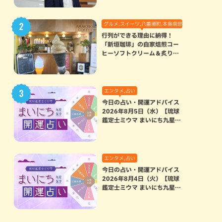
グルメ,スイーツ,八重瀬町,本島南部
行列ができる理由に納得！
「新垣珈琲」の自家焙煎コー
ヒーソフトクリーム＆炙りマ
シュマロのスモアラテが絶品
（八重瀬町）
エンタメ,占い
今日の占い・開運アドバイス
2026年8月5日（水）【琉球
鑑定士ミウマ まいにち九星気
学開運占い】
エンタメ,占い
今日の占い・開運アドバイス
2026年8月4日（火）【琉球
鑑定士ミウマ まいにち九星気
学開運占い】