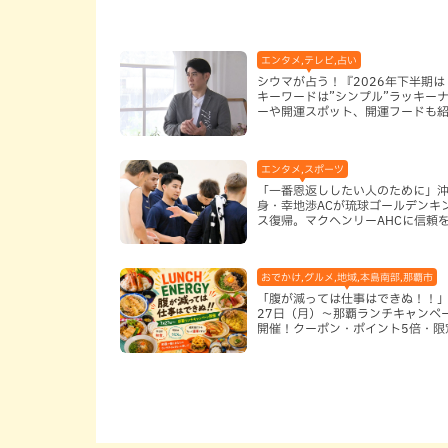
エンタメ,テレビ,占い
シウマが占う！『2026年下半期は
キーワードは”シンプル”ラッキー
ーや開運スポット、開運フードも
エンタメ,スポーツ
「一番恩返ししたい人のために」
身・幸地渉ACが琉球ゴールデンキ
ス復帰。マクヘンリーAHCに信頼
る理由
おでかけ,グルメ,地域,本島南部,那覇市
「腹が減っては仕事はできぬ！！」
27日（月）〜那覇ランチキャンペ
開催！クーポン・ポイント5倍・限
ッズが当たる12日間