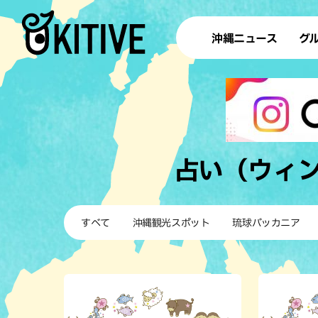
沖縄ニュース
グ
ラ
テイ
すし
沖
占い（ウィ
洋食・
すべて
沖縄観光スポット
琉球バッカニア
ステー
その他
ブッフェ