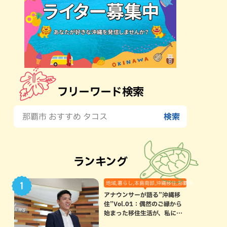
フリーワード検索
ランキング
地域,暮らし,本島南部,沖縄移住,那覇市
アナウンサーが語る”沖縄移
住”Vol.01：偶然のご縁から
始まった移住生活が、私にと
って120点満点になった理由