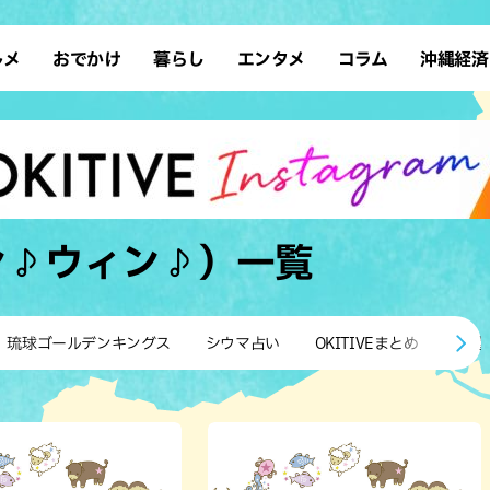
ルメ
おでかけ
暮らし
エンタメ
コラム
沖縄経済
ーメン
デート
沖縄そば
レシピ
スポーツ
ドライブ
SDGs
占い
クアウト
散歩
ファッション
カフェ
タレント・芸人
ソロ活
ローカルニュース
テレビ
・魚料理
自然
和食・日本料理
沖縄移住
イベント
子ども
沖縄旧暦行事
縄料理
歴史
アジア・エスニック
体験
ン♪ウィン♪）
一覧
中華
レジャー
イタリアン
アート
西洋料理
ショッピング
フレンチ
ホテル
琉球ゴールデンキングス
シウマ占い
OKITIVEまとめ
沖縄
キ・焼肉
サウナ
焼鳥・串料理
公園
の肉料理
沖縄の海
居酒屋・バー
・バイキング
スイーツ