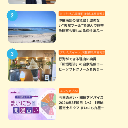
おでかけ,八重瀬町,地域,本島南部,沖縄の海,自然
沖縄南部の隠れ家！波のな
い“天然プール”で遊んで熱帯
魚観察も楽しめる個性あふれ
る「玻名城の郷ビーチ」（八
重瀬町）
グルメ,スイーツ,八重瀬町,本島南部
行列ができる理由に納得！
「新垣珈琲」の自家焙煎コー
ヒーソフトクリーム＆炙りマ
シュマロのスモアラテが絶品
（八重瀬町）
エンタメ,占い
今日の占い・開運アドバイス
2026年8月5日（水）【琉球
鑑定士ミウマ まいにち九星気
学開運占い】