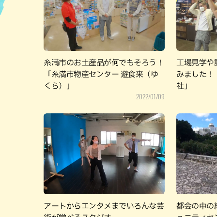
ハン
糸満市のお土産品が何でもそろう！
工場見学や
「糸満市物産センター 遊食来（ゆ
みました！
くら）」
社」
2022/01/09
アートからエンタメまでいろんな芸
都会の中の