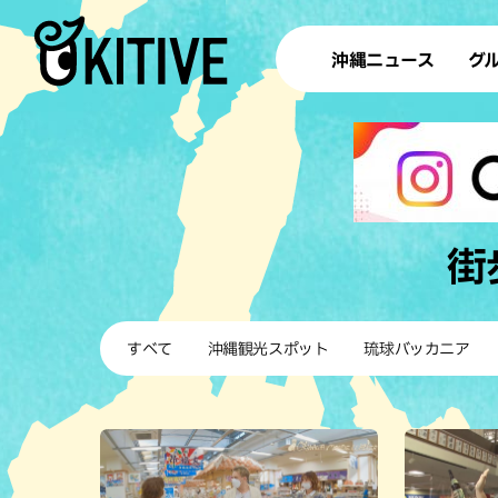
沖縄ニュース
グ
ラ
テイ
すし
沖
街
洋食・
すべて
沖縄観光スポット
琉球バッカニア
ステー
その他
ブッフェ