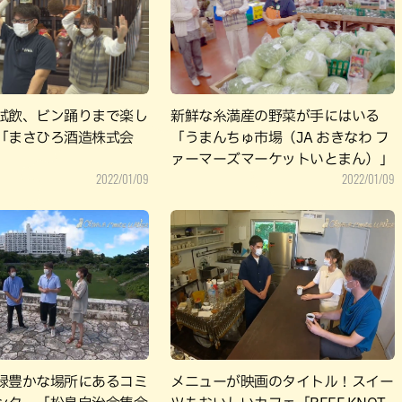
パン
カレー
バーガー
タコス・タコライス
試飲、ビン踊りまで楽し
新鮮な糸満産の野菜が手にはいる
「まさひろ酒造株式会
「うまんちゅ市場（JA おきなわ フ
ァーマーズマーケットいとまん）」
2022/01/09
2022/01/09
緑豊かな場所にあるコミ
メニューが映画のタイトル！スイー