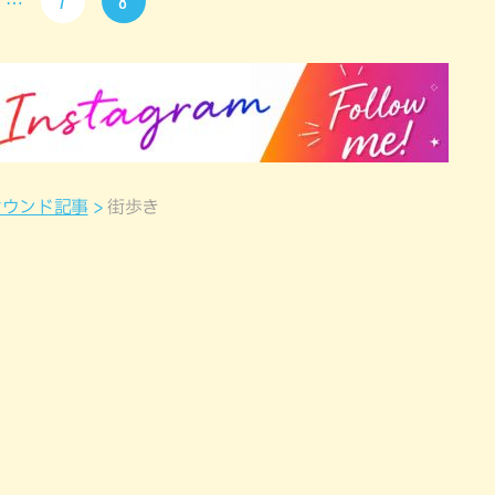
7
8
オウンド記事
街歩き