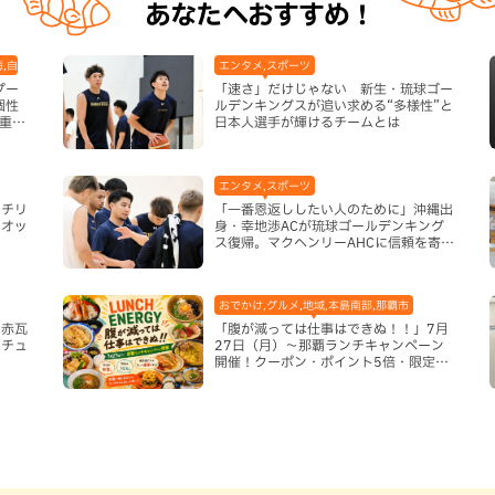
あなたへおすすめ！
海,自然
エンタメ,スポーツ
プー
「速さ」だけじゃない 新生・琉球ゴー
個性
ルデンキングスが追い求める“多様性”と
重瀬
日本人選手が輝けるチームとは
エンタメ,スポーツ
ーチリ
「一番恩返ししたい人のために」沖縄出
リオッ
身・幸地渉ACが琉球ゴールデンキング
い
ス復帰。マクヘンリーAHCに信頼を寄せ
る理由
おでかけ,グルメ,地域,本島南部,那覇市
の赤瓦
「腹が減っては仕事はできぬ！！」7月
（チュ
27日（月）〜那覇ランチキャンペーン
開催！クーポン・ポイント5倍・限定グ
ッズが当たる12日間