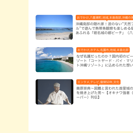
おでかけ,八重瀬町,地域,本島南部,沖縄の
沖縄南部の隠れ家！波のない“天然
ル”で遊んで熱帯魚観察も楽しめる
あふれる「玻名城の郷ビーチ」（八
町）
おでかけ,ホテル,名護市,地域,本島北部
なぜ名護だったのか？国内初のビ
ゾート「コートヤード・バイ・マ
ト沖縄リゾート」に込められた想
エンタメ,テレビ,復帰50年,文化
奥原崇典～困難と言われた首里城
を焼き上げた男～【オキナワ強者
ーバー）列伝】