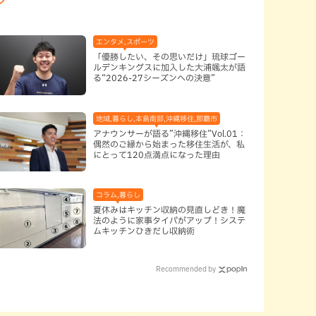
エンタメ,スポーツ
「優勝したい、その思いだけ」琉球ゴー
ルデンキングスに加入した大浦颯太が語
る“2026-27シーズンへの決意”
地域,暮らし,本島南部,沖縄移住,那覇市
アナウンサーが語る”沖縄移住”Vol.01：
偶然のご縁から始まった移住生活が、私
にとって120点満点になった理由
コラム,暮らし
夏休みはキッチン収納の見直しどき！魔
法のように家事タイパがアップ！システ
ムキッチンひきだし収納術
Recommended by