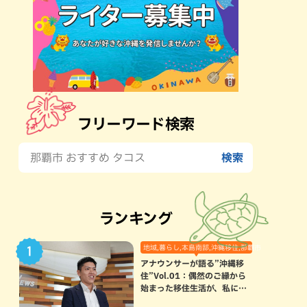
フリーワード検索
ランキング
地域,暮らし,本島南部,沖縄移住,那覇市
アナウンサーが語る”沖縄移
住”Vol.01：偶然のご縁から
始まった移住生活が、私にと
って120点満点になった理由