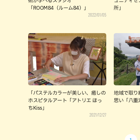
術が学べるスタジオ
ュニティセ
「ROOM84（ルーム84）」
所」
2022/01/05
「パステルカラーが美しい、癒しの
地域で取り
ホスピタルアート「アトリエ ほっ
思い「八重
ちKiss」
2021/12/27