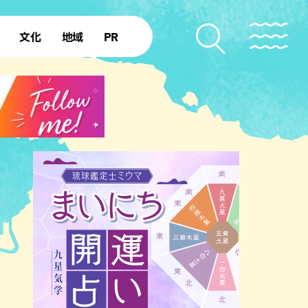
文化
地域
PR
復帰50年
本島北部
本島中部
本島南部
先島諸島
北部離島
南部離島
のビーチ
沖縄キャンプ場
アナウンサーズ
復帰を知る
ア