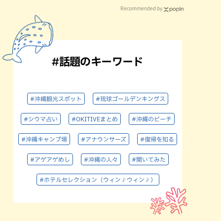
Recommended by
#話題のキーワード
#沖縄観光スポット
#琉球ゴールデンキングス
#シウマ占い
#OKITIVEまとめ
#沖縄のビーチ
#沖縄キャンプ場
#アナウンサーズ
#復帰を知る
#アゲアゲめし
#沖縄の人々
#聞いてみた
#ホテルセレクション（ウィン♪ウィン♪）