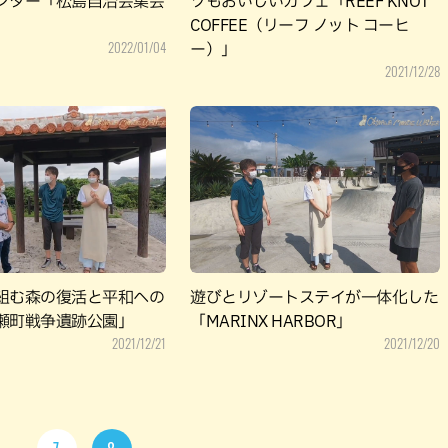
ンター「松島自治会集会
ツもおいしいカフェ「REEF KNOT
COFFEE（リーフ ノット コーヒ
2022/01/04
ー）」
2021/12/28
組む森の復活と平和への
遊びとリゾートステイが一体化した
瀬町戦争遺跡公園」
「MARINX HARBOR」
2021/12/21
2021/12/20