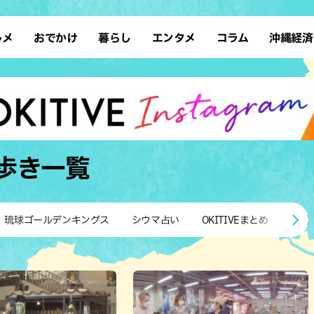
ルメ
おでかけ
暮らし
エンタメ
コラム
沖縄経済
ーメン
デート
沖縄そば
レシピ
スポーツ
ドライブ
SDGs
占い
クアウト
散歩
ファッション
カフェ
タレント・芸人
ソロ活
ローカルニュース
テレビ
・魚料理
自然
和食・日本料理
沖縄移住
イベント
子ども
沖縄旧暦行事
縄料理
歴史
アジア・エスニック
体験
歩き
一覧
中華
レジャー
イタリアン
アート
西洋料理
ショッピング
フレンチ
ホテル
琉球ゴールデンキングス
シウマ占い
OKITIVEまとめ
沖縄
キ・焼肉
サウナ
焼鳥・串料理
公園
の肉料理
沖縄の海
居酒屋・バー
・バイキング
スイーツ