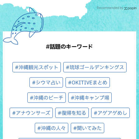
Recommended by
#話題のキーワード
#沖縄観光スポット
#琉球ゴールデンキングス
#シウマ占い
#OKITIVEまとめ
#沖縄のビーチ
#沖縄キャンプ場
#アナウンサーズ
#復帰を知る
#アゲアゲめし
#沖縄の人々
#聞いてみた