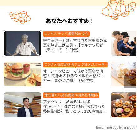
あなたへおすすめ！
エンタメ,テレビ,復帰50年,文化
奥原崇典～困難と言われた首里城の赤
瓦を焼き上げた男～【オキナワ強者
（チューバー）列伝】
エンタメ,おでかけ,カフェ,グルメ,ステーキ・焼肉,テレビ,ハンバーガ
オーシャンビューで味わう至高の肉
感！ 肉汁あふれるワイルド本格バー
ガー「星のや沖縄」（読谷村）
地域,暮らし,本島南部,沖縄移住,那覇市
アナウンサーが語る”沖縄移
住”Vol.01：偶然のご縁から始まった
移住生活が、私にとって120点満点に
なった理由
Recommended by