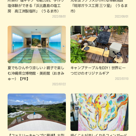
所長の“塩ギャグ”も魅力的、手作り
光を放つグラスが作れる体験施設
塩体験ができる「浜比嘉島の塩工
「琉球ガラス工房 三ツ星」（うるま
房 高江洲製塩所」（うるま市）
市）
2022/08/01
2022/08/01
夏でもひんやり涼しい♪親子で楽し
キャンプテーブルをDIY！世界に一
む沖縄県立博物館・美術館（おきみ
つだけのオリジナルギア
2022/07/10
ゅー）【PR】
2022/07/22
【ファミリーキャンプに最適】大型
描くことが楽しくなるフィンガーペ