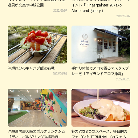
遊具が充実の中城公園
イント「 Fingerpainter Yukako
2022/07/07
Atelier and gallery 」
2022/07/02
沖縄気分のキャンプ飯に挑戦
手作り体験でアロマ香るマスクスプ
2022/06/30
レーを「アイランドアロマ沖縄」
2022/06/26
沖縄県内最大級のボルダリングジム
魅力的な3つのスペース、多目的カ
「ディーボルダリング沖縄豊崎」
フェ「Cafe TERMINAL（カフェ タ