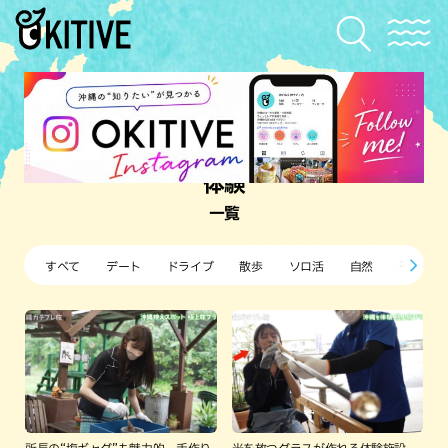
体験
一覧
すべて
デート
ドライブ
散歩
ソロ活
自然
子ども