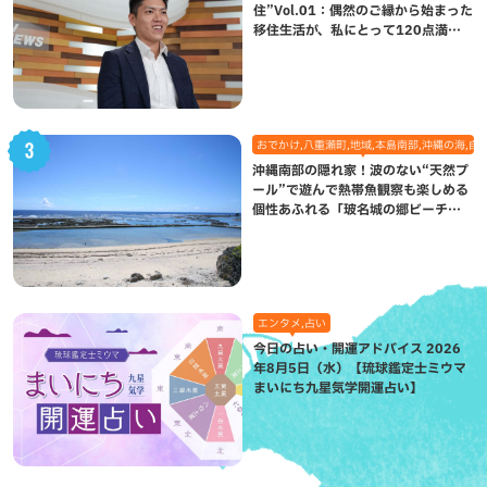
住”Vol.01：偶然のご縁から始まった
移住生活が、私にとって120点満点
になった理由
おでかけ,八重瀬町,地域,本島南部,沖縄の海,自
沖縄南部の隠れ家！波のない“天然プ
ール”で遊んで熱帯魚観察も楽しめる
個性あふれる「玻名城の郷ビーチ」
（八重瀬町）
エンタメ,占い
今日の占い・開運アドバイス 2026
年8月5日（水）【琉球鑑定士ミウマ
まいにち九星気学開運占い】