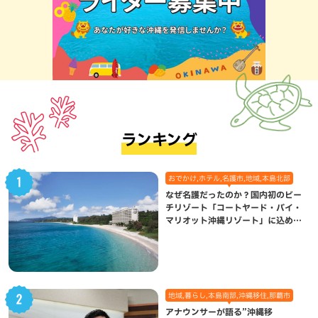
ランキング
おでかけ,ホテル,名護市,地域,本島北部
なぜ名護だったのか？国内初のビー
チリゾート「コートヤード・バイ・
マリオット沖縄リゾート」に込めら
れた想い
地域,暮らし,本島南部,沖縄移住,那覇市
アナウンサーが語る”沖縄移