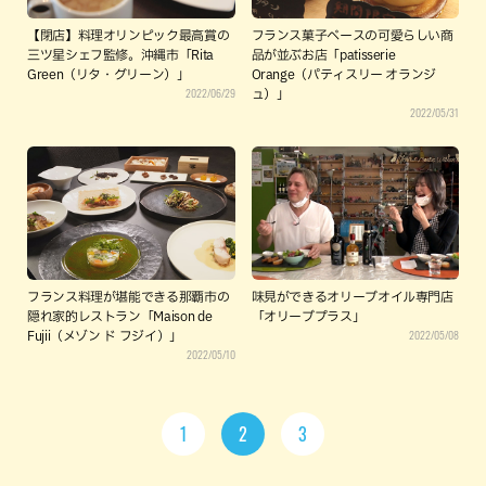
【閉店】料理オリンピック最高賞の
フランス菓子ベースの可愛らしい商
三ツ星シェフ監修。沖縄市「Rita
品が並ぶお店「patisserie
Green（リタ・グリーン）」
Orange（パティスリー オランジ
2022/06/29
ュ）」
2022/05/31
フランス料理が堪能できる那覇市の
味見ができるオリーブオイル専門店
隠れ家的レストラン「Maison de
「オリーブプラス」
2022/05/08
Fujii（メゾン ド フジイ）」
2022/05/10
1
2
3