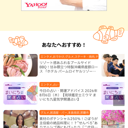
あなたへおすすめ！
エンタメ,おでかけ,グルメ,ステーキ・焼肉,テレビ,ホテル,地域,本島
リゾート感あふれるプールサイド
BBQ！甘み際立つ特製沖縄県産豚ロー
ス 「ホテル パームロイヤルリゾート
国際通り」（那覇市）
エンタメ,占い
今日の占い・開運アドバイス 2026年
8月6日（木）【琉球鑑定士ミウマ ま
いにち九星気学開運占い】
グルメ,居酒屋・バー,本島南部,那覇市
素材のポテンシャル250％！ごぼうが
主役級の絶品料理に！？”せんべろ”あ
りでハシゴ酒にもぴったり「二代目ふ