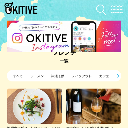
フレンチ
一覧
すべて
ラーメン
沖縄そば
テイクアウト
カフェ
すし・