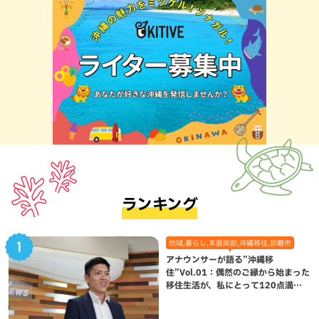
ランキング
地域,暮らし,本島南部,沖縄移住,那覇市
アナウンサーが語る”沖縄移
住”Vol.01：偶然のご縁から始まった
移住生活が、私にとって120点満点
になった理由