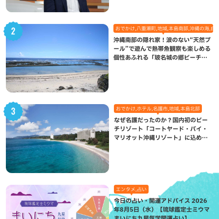
おでかけ,八重瀬町,地域,本島南部,沖縄の海,自
沖縄南部の隠れ家！波のない“天然プ
ール”で遊んで熱帯魚観察も楽しめる
個性あふれる「玻名城の郷ビーチ」
（八重瀬町）
おでかけ,ホテル,名護市,地域,本島北部
なぜ名護だったのか？国内初のビー
チリゾート「コートヤード・バイ・
マリオット沖縄リゾート」に込めら
れた想い
エンタメ,占い
今日の占い・開運アドバイス 2026
年8月5日（水）【琉球鑑定士ミウマ
まいにち九星気学開運占い】