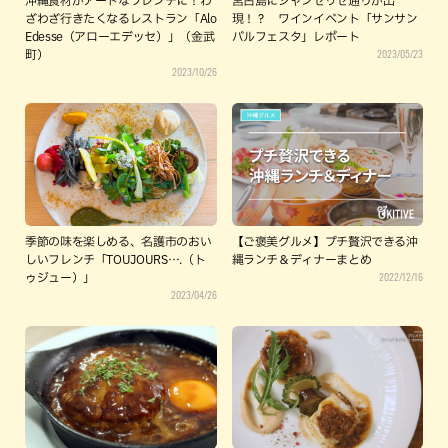
沖縄食材がアートなフレンチに！わ
宮古島にシャンゼリゼ通りが出
ざわざ行きたくなるレストラン「Alo
現！？ ワインイベント「サンサン
Edesse（アローエデッセ）」（金武
バルフェスタ」レポート
2023/05/23
町）
2023/10/26
季節の味を楽しめる、名護市のおい
【ご褒美グルメ】プチ贅沢できる沖
しいフレンチ「TOUJOURS….（ト
縄ランチ＆ディナーまとめ
2022/12/16
ゥジュー）」
2023/04/26