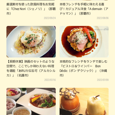
厳選素材を使った欧風料理をお気軽
本格フレンチを手軽に味わえる喜
に「Chez Nori（シェノリ）」（那覇
び！カジュアル洋食「A demain（ア
市）
ドゥマン）」（那覇市）
2022/09/24
2022/08/06
【長期休業】映画のセットのような
本格的なフレンチをランチで楽しむ
空間で、ここでしか味わえない料理
「ビストロ＆ワインバー Bon
を堪能「あRUカSIる可（アルカシル
Déclic（ボン デクリック）」（沖縄
カ）」（名護市）
市）
2022/07/16
2022/07/09