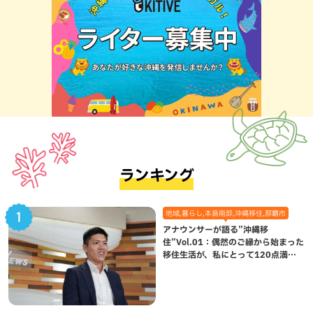
ランキング
地域,暮らし,本島南部,沖縄移住,那覇市
アナウンサーが語る”沖縄移
住”Vol.01：偶然のご縁から始まった
移住生活が、私にとって120点満点
になった理由