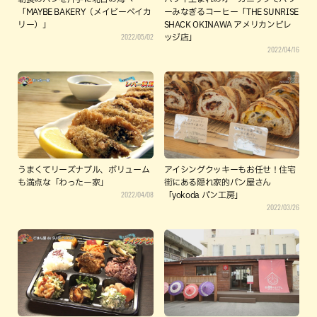
「MAYBE BAKERY（メイビーベイカ
ーみなぎるコーヒー「THE SUNRISE
リー）」
SHACK OKINAWA アメリカンビレ
2022/05/02
ッジ店」
2022/04/16
うまくてリーズナブル、ボリューム
アイシングクッキーもお任せ！住宅
も満点な「わったー家」
街にある隠れ家的パン屋さん
2022/04/08
「yokoda パン工房」
2022/03/26