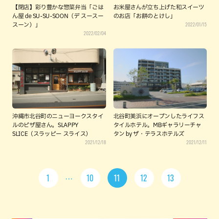
【閉店】彩り豊かな惣菜弁当「ごは
お米屋さんが立ち上げた和スイーツ
ん屋 de SU-SU-SOON（デ スースー
のお店「お餅のとけし」
2022/01/15
スーン）」
2022/02/04
沖縄市北谷町のニューヨークスタイ
北谷町美浜にオープンしたライフス
ルのピザ屋さん。SLAPPY
タイルホテル。MBギャラリーチャ
SLICE（スラッピー スライス）
タン by ザ・テラスホテルズ
2021/12/18
2021/12/11
1
10
11
12
13