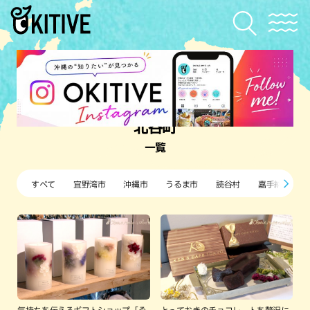
北谷町
一覧
すべて
宜野湾市
沖縄市
うるま市
読谷村
嘉手納町