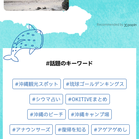
Recommended by
#話題のキーワード
#沖縄観光スポット
#琉球ゴールデンキングス
#シウマ占い
#OKITIVEまとめ
#沖縄のビーチ
#沖縄キャンプ場
#アナウンサーズ
#復帰を知る
#アゲアゲめし