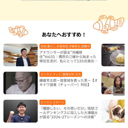
あなたへおすすめ！
地域,暮らし,本島南部,沖縄移住,那覇市
アナウンサーが語る”沖縄移
住”Vol.01：偶然のご縁から始まった
移住生活が、私にとって120点満点に
なった理由
エンタメ,テレビ,復帰50年,文化
鎌倉芳太郎～首里城を救った男～【オ
キナワ強者（チューバー）列伝】
エンタメ,スポーツ
「優勝したい、その思いだけ」琉球ゴ
ールデンキングスに加入した大浦颯太
が語る“2026-27シーズンへの決意”