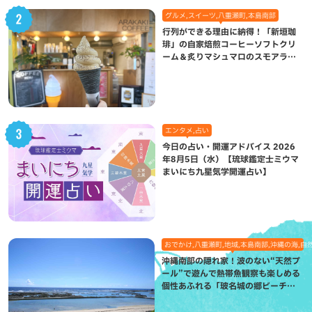
グルメ,スイーツ,八重瀬町,本島南部
行列ができる理由に納得！「新垣珈
琲」の自家焙煎コーヒーソフトクリ
ーム＆炙りマシュマロのスモアラテ
が絶品（八重瀬町）
エンタメ,占い
今日の占い・開運アドバイス 2026
年8月5日（水）【琉球鑑定士ミウマ
まいにち九星気学開運占い】
おでかけ,八重瀬町,地域,本島南部,沖縄の海,自
沖縄南部の隠れ家！波のない“天然プ
ール”で遊んで熱帯魚観察も楽しめる
個性あふれる「玻名城の郷ビーチ」
（八重瀬町）