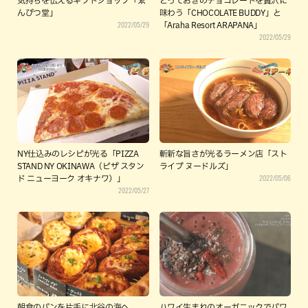
気持ちを伝えるギフトショップ「ゑ
とっておきのチョコレートを贅沢に
んぴつ堂」
味わう「CHOCOLATE BUDDY」と
2022/05/29
「Araha Resort ARAPANA」
2022/05/29
NY仕込みのレシピが光る「PIZZA
斬新な旨さが光るラーメン店「スト
STAND NY OKINAWA（ピザ スタン
ライプ ヌードルズ」
2022/05/06
ド ニューヨーク オキナワ）」
2022/05/27
朝食のパンを片手に北谷の海へ
ハワイ生まれのオーガニックでパワ