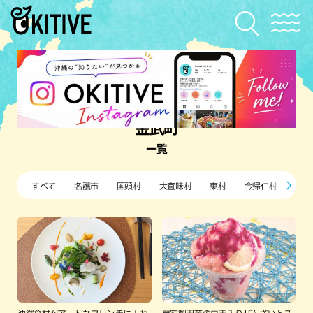
金武町
一覧
すべて
名護市
国頭村
大宜味村
東村
今帰仁村
本部