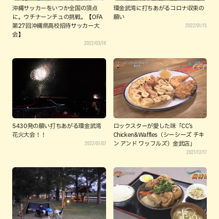
沖縄サッカーをいつか全国の頂点
環金武湾に打ちあがるコロナ収束の
に。ウチナーンチュの挑戦。【OFA
願い
2022/01/15
第27回沖縄県高校招待サッカー大
会】
2022/03/18
5430発の願い打ちあがる環金武湾
ロックスターが愛した味「CC’s
花火大会！！
Chicken&Waffles（シーシーズ チキ
2022/01/07
ン アンド ワッフルズ）金武店」
2021/12/17