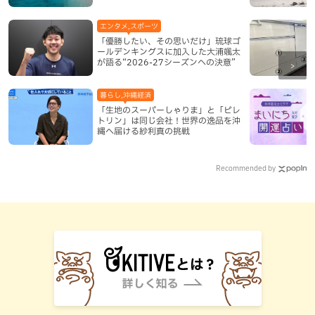
い
エンタメ,スポーツ
「優勝したい、その思いだけ」琉球ゴ
ールデンキングスに加入した大浦颯太
が語る“2026-27シーズンへの決意”
暮らし,沖縄経済
「生地のスーパーしゃりま」と「ピレ
トリン」は同じ会社！世界の逸品を沖
縄へ届ける紗利真の挑戦
Recommended by