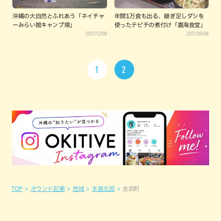
沖縄の大自然とふれあう「ネイチャ
年間1万食も出る、継ぎ足しダシを
ーみらい館キャンプ場」
使ったテビチの煮付け「嘉海食堂」
2021/12/09
2021/06/08
1
2
TOP
オウンド記事
地域
本島北部
金武町