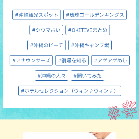
#沖縄観光スポット
#琉球ゴールデンキングス
#シウマ占い
#OKITIVEまとめ
#沖縄のビーチ
#沖縄キャンプ場
#アナウンサーズ
#復帰を知る
#アゲアゲめし
#沖縄の人々
#聞いてみた
#ホテルセレクション（ウィン♪ウィン♪）