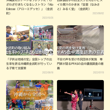
沖縄食材がアートなフレンチに！わ
自家製田芋の白玉入りぜんざいとス
ざわざ行きたくなるレストラン「Alo
イカ果汁のかき氷「並里（なみさ
Edesse（アローエデッセ）」（金武
と）みるく堂」（金武町）
2023/08/02
町）
2023/10/26
「子供は地域の宝」全国トップの出
不安の声を受け市民団体が実施 専
生率を誇る沖縄県金武町が行ってい
門家が語るPFASの血中濃度調査の意
る子育て支援策
義
2022/08/18
2022/07/19