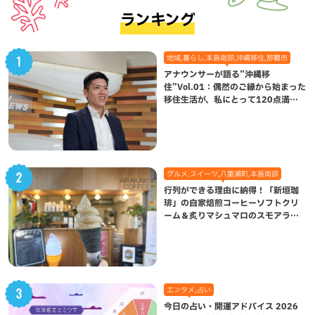
ランキング
地域,暮らし,本島南部,沖縄移住,那覇市
アナウンサーが語る”沖縄移
住”Vol.01：偶然のご縁から始まった
移住生活が、私にとって120点満点
になった理由
グルメ,スイーツ,八重瀬町,本島南部
行列ができる理由に納得！「新垣珈
琲」の自家焙煎コーヒーソフトクリ
ーム＆炙りマシュマロのスモアラテ
が絶品（八重瀬町）
エンタメ,占い
今日の占い・開運アドバイス 2026