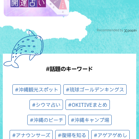
Recommended by
#話題のキーワード
#沖縄観光スポット
#琉球ゴールデンキングス
#シウマ占い
#OKITIVEまとめ
#沖縄のビーチ
#沖縄キャンプ場
#アナウンサーズ
#復帰を知る
#アゲアゲめし