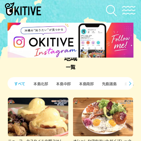
地域
一覧
すべて
本島北部
本島中部
本島南部
先島諸島
北部離島