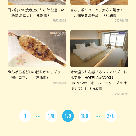
目の前での焼き上がりが待ち遠しい
旨さ、ボリューム、安さに驚き！
「焼鳥 鳥こう」（那覇市）
「元祖焼き鳥弁当」（那覇市）
2023/01/18
2023/01/18
やんばる若どりの旨味がたっぷり
木の温もりを感じるシティリゾート
「鶏とロマン」（浦添市）
ホテル「HOTEL AlaCOOJU
2023/01/18
OKINAWA（ホテルアラクージュ オ
キナワ）」（浦添市）
2023/01/14
1
178
179
180
240