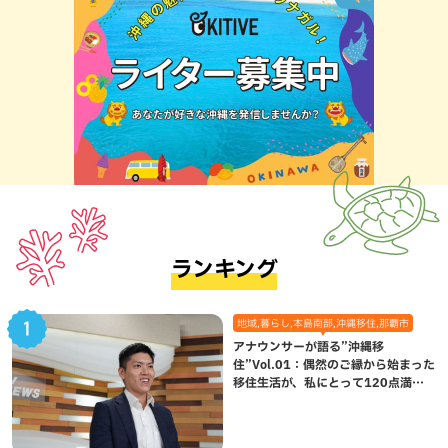
ランキング
地域,暮らし,本島南部,沖縄移住,那覇市
アナウンサーが語る”沖縄移
住”Vol.01：偶然のご縁から始まった
移住生活が、私にとって120点満点
になった理由