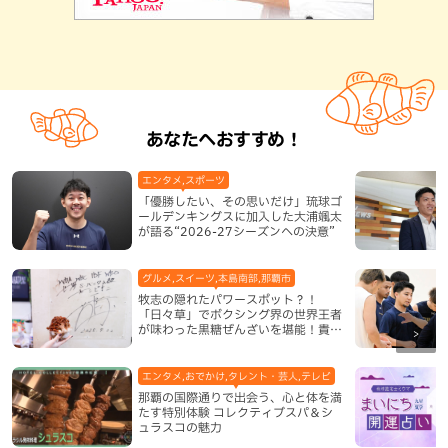
あなたへおすすめ！
エンタメ,スポーツ
「優勝したい、その思いだけ」琉球ゴ
ールデンキングスに加入した大浦颯太
が語る“2026-27シーズンへの決意”
グルメ,スイーツ,本島南部,那覇市
牧志の隠れたパワースポット？！
「日々草」でボクシング界の世界王者
が味わった黒糖ぜんざいを堪能！貴重
なサインと手作りケーキも要チェック
（那覇市）
エンタメ,おでかけ,タレント・芸人,テレビ
那覇の国際通りで出会う、心と体を満
たす特別体験 コレクティブスパ＆シ
ュラスコの魅力