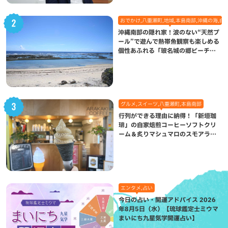
おでかけ,八重瀬町,地域,本島南部,沖縄の海,自
沖縄南部の隠れ家！波のない“天然プ
ール”で遊んで熱帯魚観察も楽しめる
個性あふれる「玻名城の郷ビーチ」
（八重瀬町）
グルメ,スイーツ,八重瀬町,本島南部
行列ができる理由に納得！「新垣珈
琲」の自家焙煎コーヒーソフトクリ
ーム＆炙りマシュマロのスモアラテ
が絶品（八重瀬町）
エンタメ,占い
今日の占い・開運アドバイス 2026
年8月5日（水）【琉球鑑定士ミウマ
まいにち九星気学開運占い】