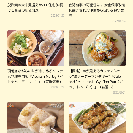
脱炭素の未来見据えたZEH住宅 沖縄
台湾有事の可能性は？ 安全保障政策
でも普及の動き加速
に翻弄された沖縄から国防を見つめ
2023/01/23
る
2023/01/23
現地さながらの味が楽しめるベトナ
【閉店】海が見えるカフェで味わ
ム料理専門店「Vietnam Marley（ベ
う“生サーターアンダギー”「Café
トナム マーリー）」（宜野湾市）
and Restaurant Gyu Ton Pan（ギ
2023/01/22
ュゥ トン パン）」（名護市）
2023/01/21