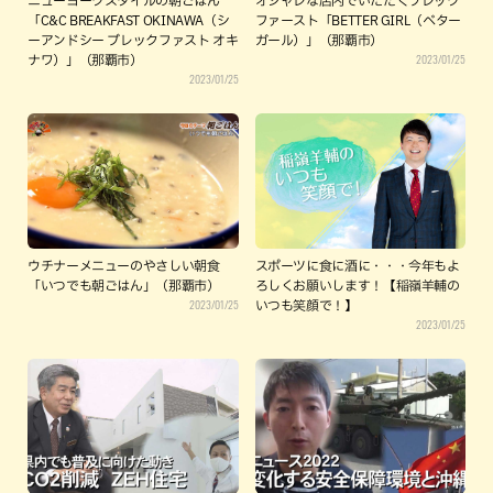
ニューヨークスタイルの朝ごはん
オシャレな店内でいただくブレック
「C&C BREAKFAST OKINAWA（シ
ファースト「BETTER GIRL（ベター
ーアンドシー ブレックファスト オキ
ガール）」（那覇市）
2023/01/25
ナワ）」（那覇市）
2023/01/25
ウチナーメニューのやさしい朝食
スポーツに食に酒に・・・今年もよ
「いつでも朝ごはん」（那覇市）
ろしくお願いします！【稲嶺羊輔の
2023/01/25
いつも笑顔で！】
2023/01/25