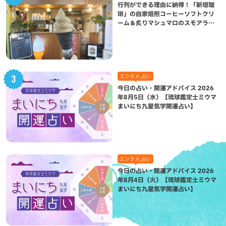
行列ができる理由に納得！「新垣珈
琲」の自家焙煎コーヒーソフトクリ
ーム＆炙りマシュマロのスモアラテ
が絶品（八重瀬町）
エンタメ,占い
今日の占い・開運アドバイス 2026
年8月5日（水）【琉球鑑定士ミウマ
まいにち九星気学開運占い】
エンタメ,占い
今日の占い・開運アドバイス 2026
年8月4日（火）【琉球鑑定士ミウマ
まいにち九星気学開運占い】