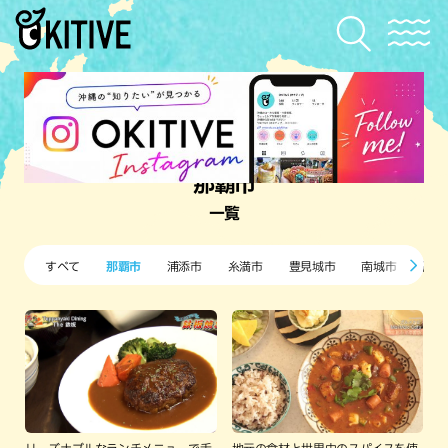
那覇市
一覧
すべて
那覇市
浦添市
糸満市
豊見城市
南城市
西原