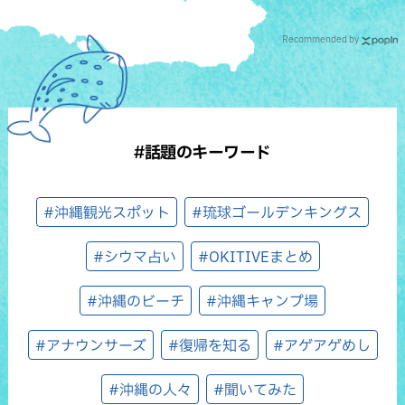
Recommended by
#話題のキーワード
#沖縄観光スポット
#琉球ゴールデンキングス
#シウマ占い
#OKITIVEまとめ
#沖縄のビーチ
#沖縄キャンプ場
#アナウンサーズ
#復帰を知る
#アゲアゲめし
#沖縄の人々
#聞いてみた