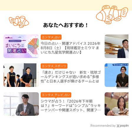
あなたへおすすめ！
エンタメ,占い
今日の占い・開運アドバイス 2026年
8月8日（土）【琉球鑑定士ミウマ ま
いにち九星気学開運占い】
エンタメ,スポーツ
「速さ」だけじゃない 新生・琉球ゴ
ールデンキングスが追い求める“多様
性”と日本人選手が輝けるチームとは
エンタメ,テレビ,占い
シウマが占う！『2026年下半期
は？』キーワードは”シンプル”ラッキ
ーナンバーや開運スポット、開運フー
ドも紹介
Recommended by