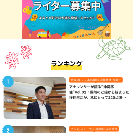
ランキング
地域,暮らし,本島南部,沖縄移住,那覇市
アナウンサーが語る”沖縄移
住”Vol.01：偶然のご縁から始まった
移住生活が、私にとって120点満点
になった理由
グルメ,スイーツ,八重瀬町,本島南部