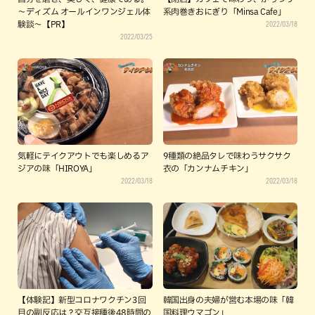
～ディズム オールインワンジェル体
系肉巻きおにぎり「Minsa Cafe」
2022/03/18
験談～【PR】
2022/03/25
気軽にテイクアウトでも楽しめるア
9種類の絶品タレで味わうサクサク
ジアの味「HIROYA」
衣の「カンナムチキン」
2022/03/18
2022/03/18
【体験記】新型コロナワクチン3回
韓国出身の夫婦が営む本場の味「韓
目の副反応は？交互接種後48時間の
国料理ウマゴン」