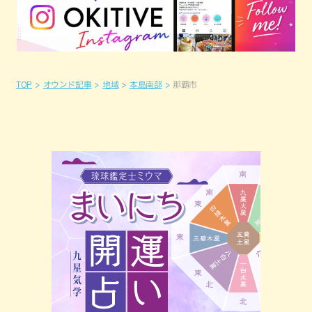
TOP
オウンド記事
地域
本島南部
那覇市