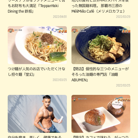
リーズナブルなランチメニューで舌
地元の食材と世界中のスパイスを使
もお財布も大満足「TeppanYaki
った無国籍料理。 那覇市三原の
Dining the 鉄板」
MéliMélo Café（メリメロカフェ）
2022/04/01
2022/03/29
つけ麺が人気のお店でいただく汁な
【閉店】個性的な三つのメニューが
し担々麺「堂幻」
そろった油麺の専門店「油麺
2022/03/25
ABUMEN」
2022/03/25
自分を磨き、美しく、健康である。
【閉店】カフェで味わう、がっつり