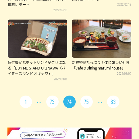
2022/03/12
体験レポート
2022/03/16
個性豊かなホットサンドがクセにな
新鮮野菜たっぷり！体に嬉しい外食
る「BUY ME STAND OKINAWA（バ
「Cafe＆Dining marumi house」
2022/03/05
イミースタンド オキナワ）」
2022/03/11
1
73
74
75
83