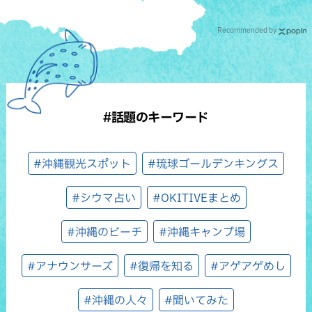
Recommended by
#話題のキーワード
#沖縄観光スポット
#琉球ゴールデンキングス
#シウマ占い
#OKITIVEまとめ
#沖縄のビーチ
#沖縄キャンプ場
#アナウンサーズ
#復帰を知る
#アゲアゲめし
#沖縄の人々
#聞いてみた