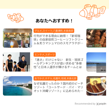
あなたへおすすめ！
グルメ,スイーツ,八重瀬町,本島南部
行列ができる理由に納得！「新垣珈
琲」の自家焙煎コーヒーソフトクリー
ム＆炙りマシュマロのスモアラテが絶
品（八重瀬町）
エンタメ,スポーツ
「速さ」だけじゃない 新生・琉球ゴ
ールデンキングスが追い求める“多様
性”と日本人選手が輝けるチームとは
おでかけ,ホテル,名護市,地域,本島北部
なぜ名護だったのか？国内初のビーチ
リゾート「コートヤード・バイ・マリ
オット沖縄リゾート」に込められた想
い
Recommended by