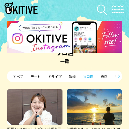
ソロ活
一覧
すべて
デート
ドライブ
散歩
ソロ活
自然
子ども