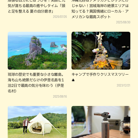
頑張る自分にごほうびを！笑顔と元
沖縄北谷はアメリカンビレッジだけ
気が満ちる最高の癒やしタイム「頭
じゃない！宮城海岸の絶景エリアは
と足を整える 夏の自分磨き」
知ってる？異国情緒にローカル・ア
2026/07/26
メリカンな最高スポット
2025/08/30
琉球の歴史でも重要な小さな離島。
キャンプで手作りクリスマスツリー
海も山も絶景だらけの伊是名島を1
🎄
2023/12/21
泊2日で最高の気分を味わう（伊是
名村）
2025/08/16