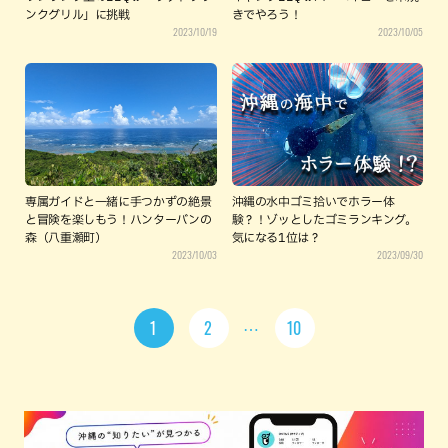
ンクグリル」に挑戦
きでやろう！
2023/10/19
2023/10/05
専属ガイドと一緒に手つかずの絶景
沖縄の水中ゴミ拾いでホラー体
と冒険を楽しもう！ハンターバンの
験？！ゾッとしたゴミランキング。
森（八重瀬町）
気になる1位は？
2023/10/03
2023/09/30
1
2
10