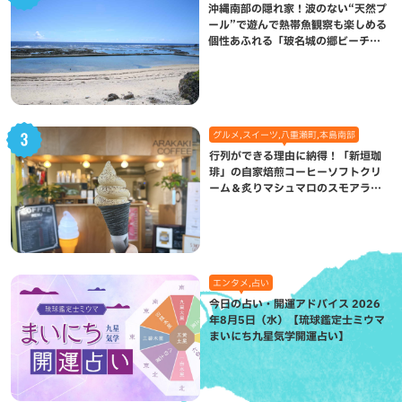
沖縄南部の隠れ家！波のない“天然プ
ール”で遊んで熱帯魚観察も楽しめる
個性あふれる「玻名城の郷ビーチ」
（八重瀬町）
グルメ,スイーツ,八重瀬町,本島南部
行列ができる理由に納得！「新垣珈
琲」の自家焙煎コーヒーソフトクリ
ーム＆炙りマシュマロのスモアラテ
が絶品（八重瀬町）
エンタメ,占い
今日の占い・開運アドバイス 2026
年8月5日（水）【琉球鑑定士ミウマ
まいにち九星気学開運占い】