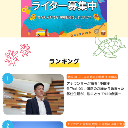
ランキング
地域,暮らし,本島南部,沖縄移住,那覇市
アナウンサーが語る”沖縄移
住”Vol.01：偶然のご縁から始まった
移住生活が、私にとって120点満点
になった理由
おでかけ,八重瀬町,地域,本島南部,沖縄の海,自