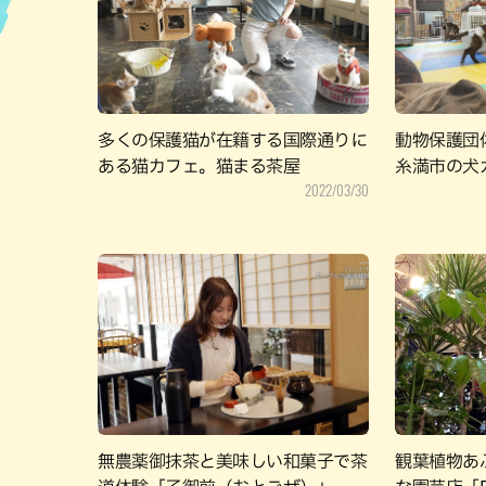
ハン
多くの保護猫が在籍する国際通りに
動物保護団
ある猫カフェ。猫まる茶屋
糸満市の犬
2022/03/30
無農薬御抹茶と美味しい和菓子で茶
観葉植物あ