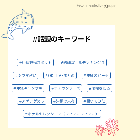
Recommended by
#話題のキーワード
#沖縄観光スポット
#琉球ゴールデンキングス
#シウマ占い
#OKITIVEまとめ
#沖縄のビーチ
#沖縄キャンプ場
#アナウンサーズ
#復帰を知る
#アゲアゲめし
#沖縄の人々
#聞いてみた
#ホテルセレクション（ウィン♪ウィン♪）