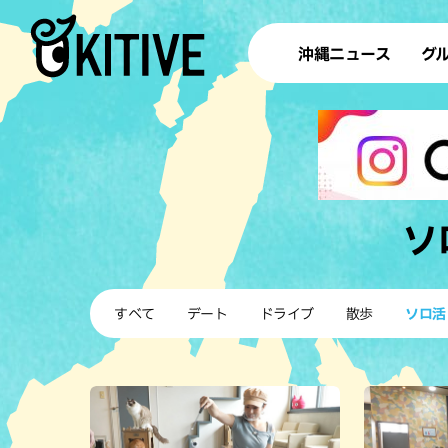
沖縄ニュース
グ
ラ
テイ
すし
沖
ソ
洋食・
すべて
デート
ドライブ
散歩
ソロ活
ステー
その他
ブッフェ