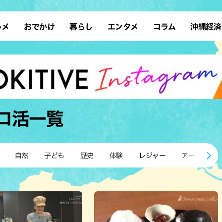
ルメ
おでかけ
暮らし
エンタメ
コラム
沖縄経済
ーメン
デート
沖縄そば
レシピ
スポーツ
ドライブ
SDGs
占い
クアウト
散歩
ファッション
カフェ
タレント・芸人
ソロ活
ローカルニュース
テレビ
・魚料理
自然
和食・日本料理
沖縄移住
イベント
子ども
沖縄旧暦行事
縄料理
歴史
アジア・エスニック
体験
ロ活
一覧
中華
レジャー
イタリアン
アート
西洋料理
ショッピング
フレンチ
ホテル
自然
子ども
歴史
体験
レジャー
アート
キ・焼肉
サウナ
焼鳥・串料理
公園
の肉料理
沖縄の海
居酒屋・バー
・バイキング
スイーツ