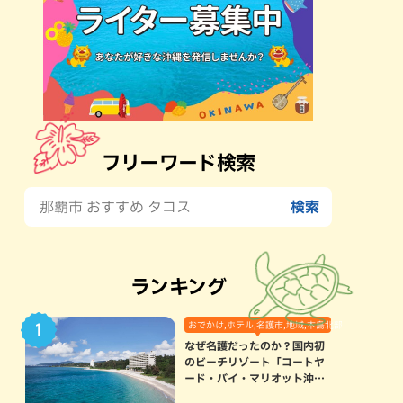
フリーワード検索
ランキング
おでかけ,ホテル,名護市,地域,本島北部
なぜ名護だったのか？国内初
のビーチリゾート「コートヤ
ード・バイ・マリオット沖縄
リゾート」に込められた想い