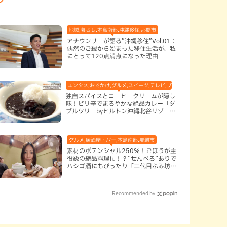
,本島南部
地域,暮らし,本島南部,沖縄移住,那覇市
アナウンサーが語る”沖縄移住”Vol.01：
偶然のご縁から始まった移住生活が、私
にとって120点満点になった理由
エンタメ,おでかけ,グルメ,スイーツ,テレビ,ブッフェ・バイキング,ホテ
独自スパイスとコーヒークリームが隠し
味！ピリ辛でまろやかな絶品カレー「ダ
ブルツリーbyヒルトン沖縄北谷リゾー
ト」（北谷町）
市
グルメ,居酒屋・バー,本島南部,那覇市
素材のポテンシャル250％！ごぼうが主
役級の絶品料理に！？”せんべろ”ありで
ハシゴ酒にもぴったり「二代目ふみ坊
亭」（那覇市）
Recommended by