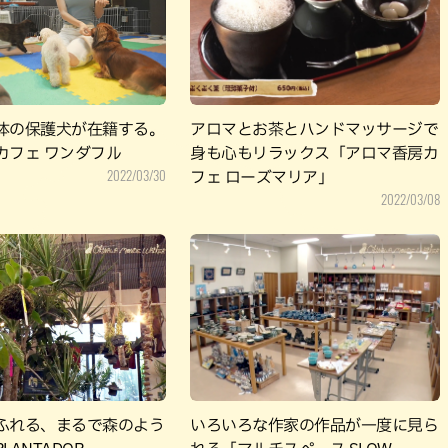
パン
カレー
バーガー
タコス・タコライス
体の保護犬が在籍する。
アロマとお茶とハンドマッサージで
カフェ ワンダフル
身も心もリラックス「アロマ香房カ
2022/03/30
フェ ローズマリア」
2022/03/08
ふれる、まるで森のよう
いろいろな作家の作品が一度に見ら