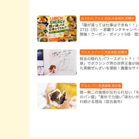
おでかけ,グルメ,地域,本島南部,那覇市
「腹が減っては仕事はできぬ！！」
27日（月）〜那覇ランチキャンペ
開催！クーポン・ポイント5倍・限
ッズが当たる12日間
グルメ,スイーツ,本島南部,那覇市
牧志の隠れたパワースポット？！
草」でボクシング界の世界王者が
た黒糖ぜんざいを堪能！貴重なサ
手作りケーキも要チェック（那覇
グルメ,パン,先島諸島,宮古島
唯一無二の食感が忘れられない「
のパン屋」“素朴で力強い”味わい
れ続ける理由（宮古島市）