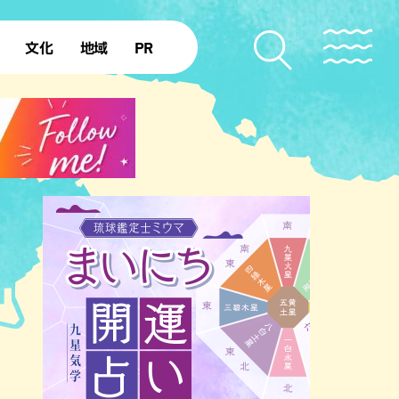
文化
地域
PR
復帰50年
本島北部
本島中部
本島南部
先島諸島
北部離島
南部離島
ショッピング
ホテル
サウナ
公園
沖縄の海