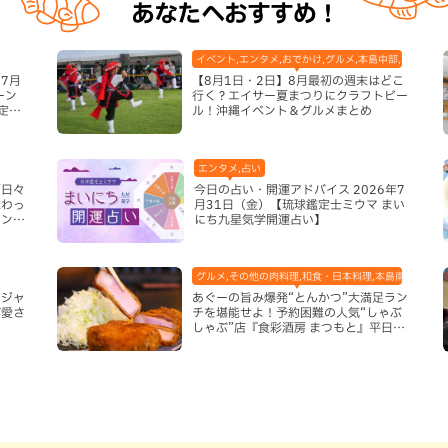
あなたへおすすめ！
イベント,エンタメ,おでかけ,グルメ,本島中部,本島北部
7月
【8月1日・2日】8月最初の週末はどこ
ーン
行く？エイサー夏まつりにクラフトビー
定グ
ル！沖縄イベント＆グルメまとめ
エンタメ,占い
「日々
今日の占い・開運アドバイス 2026年7
味わっ
月31日（金）【琉球鑑定士ミウマ まい
インと
にち九星気学開運占い】
市）
グルメ,その他の肉料理,和食・日本料理,本島南部,那覇
モジャ
あぐーの旨み爆発“とんかつ”大満足ラン
が愛さ
チを堪能せよ！予約困難の人気“しゃぶ
しゃぶ”店『食彩酒房 まつもと』平日限
定でオープン（那覇市）