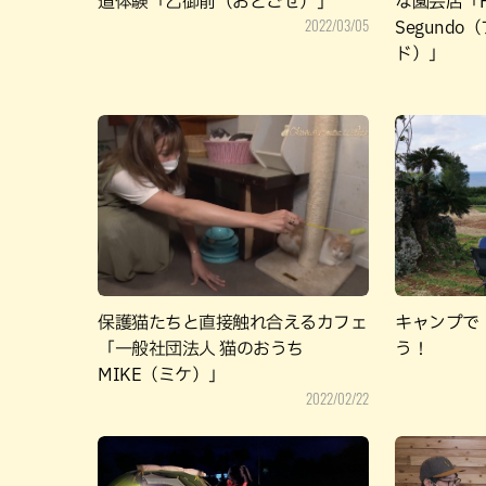
道体験「乙御前（おとごぜ）」
な園芸店「P
2022/03/05
Segund
ド）」
保護猫たちと直接触れ合えるカフェ
キャンプで
「一般社団法人 猫のおうち
う！
MIKE（ミケ）」
2022/02/22