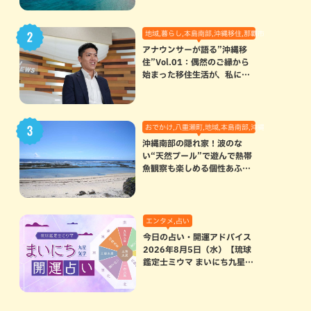
地域,暮らし,本島南部,沖縄移住,那覇市
アナウンサーが語る”沖縄移
住”Vol.01：偶然のご縁から
始まった移住生活が、私にと
って120点満点になった理由
おでかけ,八重瀬町,地域,本島南部,沖縄の海,自然
沖縄南部の隠れ家！波のな
い“天然プール”で遊んで熱帯
魚観察も楽しめる個性あふれ
る「玻名城の郷ビーチ」（八
重瀬町）
エンタメ,占い
今日の占い・開運アドバイス
2026年8月5日（水）【琉球
鑑定士ミウマ まいにち九星気
学開運占い】