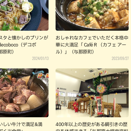
パン
カレー
バーガー
タコス・タコライス
スタと懐かしのプリンが
おしゃれなカフェでいただく本格中
ecoboco（デコボ
華に大満足「 Café R （カフェ アー
那原町）
ル）」（与那原町）
2024/01/13
2023/09/27
いしい牛汁で満足&満
400年以上の歴史がある綱引きの歴