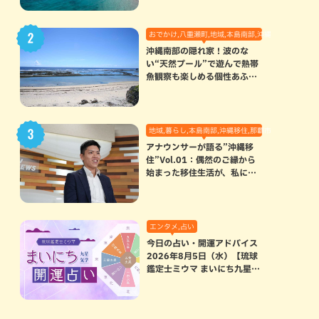
おでかけ,八重瀬町,地域,本島南部,沖縄の海,自然
沖縄南部の隠れ家！波のな
い“天然プール”で遊んで熱帯
魚観察も楽しめる個性あふれ
る「玻名城の郷ビーチ」（八
重瀬町）
地域,暮らし,本島南部,沖縄移住,那覇市
アナウンサーが語る”沖縄移
住”Vol.01：偶然のご縁から
始まった移住生活が、私にと
って120点満点になった理由
エンタメ,占い
今日の占い・開運アドバイス
2026年8月5日（水）【琉球
鑑定士ミウマ まいにち九星気
学開運占い】