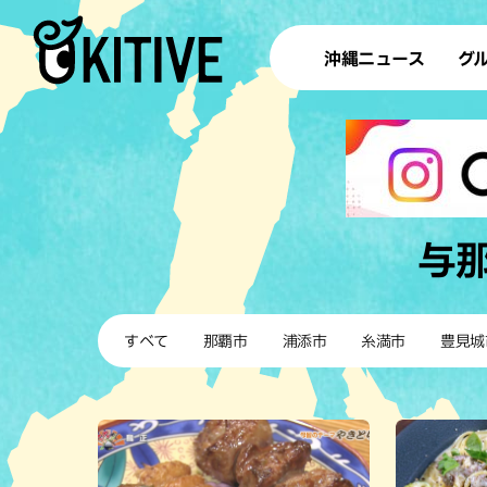
沖縄ニュース
グ
ラ
テイ
すし
沖
与
洋食・
すべて
那覇市
浦添市
糸満市
豊見城
ステー
その他
ブッフェ