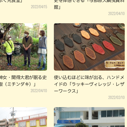
ぷく光食堂」
史を体感できる「与那原大綱曳資料
2022/04/15
館」
2022/04/10
神女・聞得大君が眠る史
使い込むほどに味が出る、ハンドメ
嶽（ミチンダキ）」
イドの「ラッキーヴィレッジ・レザ
2022/04/10
ーワークス」
2022/02/10