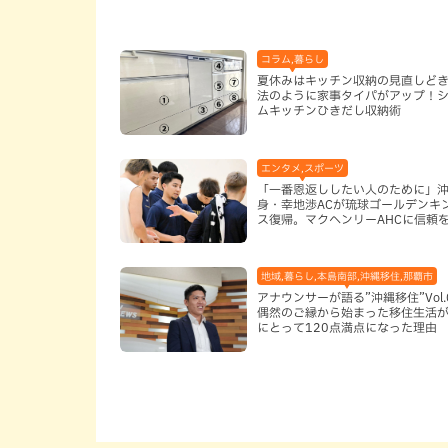
コラム,暮らし
夏休みはキッチン収納の見直しど
法のように家事タイパがアップ！
ムキッチンひきだし収納術
エンタメ,スポーツ
「一番恩返ししたい人のために」
身・幸地渉ACが琉球ゴールデンキ
ス復帰。マクヘンリーAHCに信頼
る理由
地域,暮らし,本島南部,沖縄移住,那覇市
アナウンサーが語る”沖縄移住”Vol.
偶然のご縁から始まった移住生活が
にとって120点満点になった理由