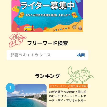
フリーワード検索
ランキング
おでかけ,ホテル,名護市,地域,本島北部
なぜ名護だったのか？国内初
のビーチリゾート「コートヤ
ード・バイ・マリオット沖縄
リゾート」に込められた想い