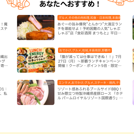
あなたへおすすめ！
グルメ,その他の肉料理,和食・日本料理,本島南部,那覇
き！魔
あぐーの旨み爆発“とんかつ”大満足ラン
システ
チを堪能せよ！予約困難の人気“しゃぶ
しゃぶ”店『食彩酒房 まつもと』平日限
定でオープン（那覇市）
おでかけ,グルメ,地域,本島南部,那覇市
沖縄出
「腹が減っては仕事はできぬ！！」7月
ング
27日（月）〜那覇ランチキャンペーン
を寄せ
開催！クーポン・ポイント5倍・限定グ
ッズが当たる12日間
エンタメ,おでかけ,グルメ,ステーキ・焼肉,テレビ,ホテル
01：
リゾート感あふれるプールサイドBBQ！
、私
甘み際立つ特製沖縄県産豚ロース 「ホテ
ル パームロイヤルリゾート国際通り」
（那覇市）