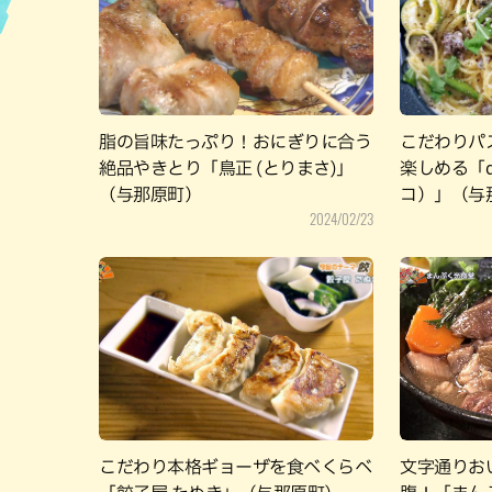
ハン
脂の旨味たっぷり！おにぎりに合う
こだわりパ
絶品やきとり「鳥正 (とりまさ)」
楽しめる「d
（与那原町）
コ）」（与
2024/02/23
こだわり本格ギョーザを食べくらべ
文字通りお