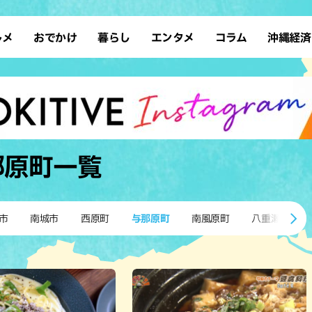
ルメ
おでかけ
暮らし
エンタメ
コラム
沖縄経済
ーメン
デート
沖縄そば
レシピ
スポーツ
ドライブ
SDGs
占い
クアウト
散歩
ファッション
カフェ
タレント・芸人
ソロ活
ローカルニュース
テレビ
・魚料理
自然
和食・日本料理
沖縄移住
イベント
子ども
沖縄旧暦行事
縄料理
歴史
アジア・エスニック
体験
那原町
一覧
中華
レジャー
イタリアン
アート
西洋料理
ショッピング
フレンチ
ホテル
市
南城市
西原町
与那原町
南風原町
八重瀬町
キ・焼肉
サウナ
焼鳥・串料理
公園
の肉料理
沖縄の海
居酒屋・バー
・バイキング
スイーツ