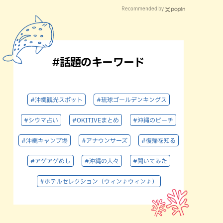
Recommended by
#話題のキーワード
#沖縄観光スポット
#琉球ゴールデンキングス
#シウマ占い
#OKITIVEまとめ
#沖縄のビーチ
#沖縄キャンプ場
#アナウンサーズ
#復帰を知る
#アゲアゲめし
#沖縄の人々
#聞いてみた
#ホテルセレクション（ウィン♪ウィン♪）