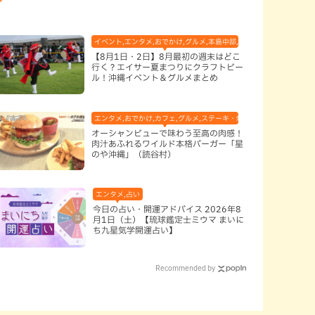
市
イベント,エンタメ,おでかけ,グルメ,本島中部,本島北部,本島南部
【8月1日・2日】8月最初の週末はどこ
行く？エイサー夏まつりにクラフトビー
ル！沖縄イベント＆グルメまとめ
エンタメ,おでかけ,カフェ,グルメ,ステーキ・焼肉,テレビ,ハンバーガー
オーシャンビューで味わう至高の肉感！
肉汁あふれるワイルド本格バーガー「星
のや沖縄」（読谷村）
,地域,本島南部,那覇市
エンタメ,占い
今日の占い・開運アドバイス 2026年8
月1日（土）【琉球鑑定士ミウマ まいに
ち九星気学開運占い】
Recommended by