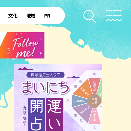
文化
地域
PR
復帰50年
本島北部
本島中部
本島南部
先島諸島
北部離島
南部離島