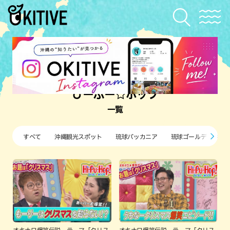
ひーぷー☆ホップ
一覧
すべて
沖縄観光スポット
琉球バッカニア
琉球ゴールデンキン