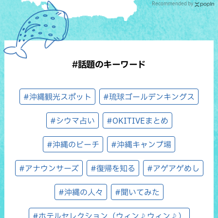
Recommended by
#話題のキーワード
#沖縄観光スポット
#琉球ゴールデンキングス
#シウマ占い
#OKITIVEまとめ
#沖縄のビーチ
#沖縄キャンプ場
#アナウンサーズ
#復帰を知る
#アゲアゲめし
#沖縄の人々
#聞いてみた
#ホテルセレクション（ウィン♪ウィン♪）