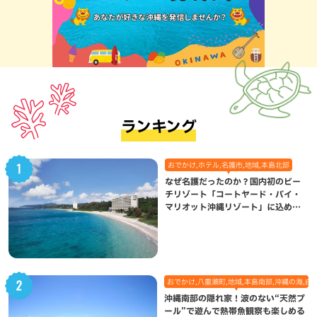
ランキング
おでかけ,ホテル,名護市,地域,本島北部
なぜ名護だったのか？国内初のビー
チリゾート「コートヤード・バイ・
マリオット沖縄リゾート」に込めら
れた想い
おでかけ,八重瀬町,地域,本島南部,沖縄の海,自
沖縄南部の隠れ家！波のない“天然プ
ール”で遊んで熱帯魚観察も楽しめる