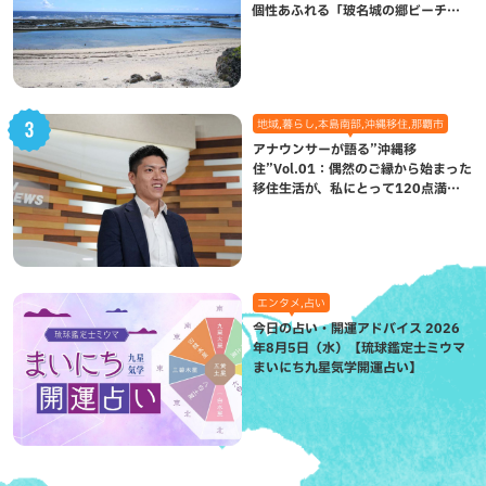
個性あふれる「玻名城の郷ビーチ」
（八重瀬町）
地域,暮らし,本島南部,沖縄移住,那覇市
アナウンサーが語る”沖縄移
住”Vol.01：偶然のご縁から始まった
移住生活が、私にとって120点満点
になった理由
エンタメ,占い
今日の占い・開運アドバイス 2026
年8月5日（水）【琉球鑑定士ミウマ
まいにち九星気学開運占い】