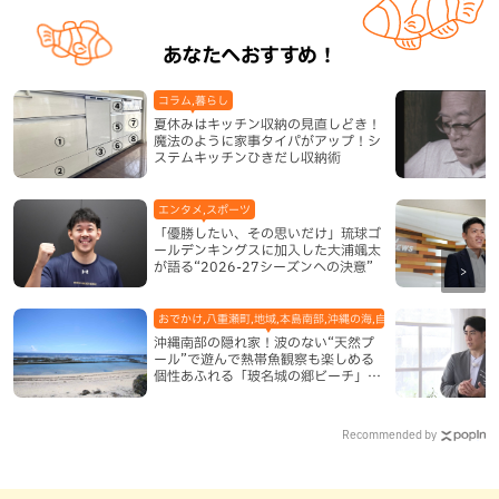
あなたへおすすめ！
コラム,暮らし
夏休みはキッチン収納の見直しどき！
魔法のように家事タイパがアップ！シ
ステムキッチンひきだし収納術
エンタメ,スポーツ
「優勝したい、その思いだけ」琉球ゴ
ールデンキングスに加入した大浦颯太
が語る“2026-27シーズンへの決意”
おでかけ,八重瀬町,地域,本島南部,沖縄の海,自然
沖縄南部の隠れ家！波のない“天然プ
ール”で遊んで熱帯魚観察も楽しめる
個性あふれる「玻名城の郷ビーチ」
（八重瀬町）
Recommended by