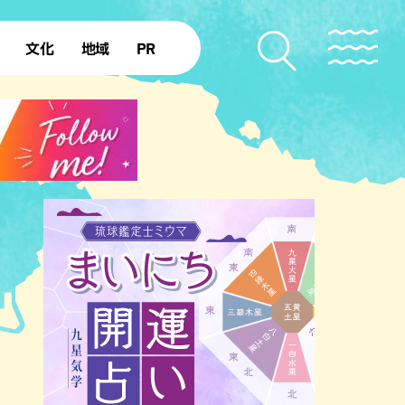
文化
地域
PR
復帰50年
本島北部
本島中部
本島南部
先島諸島
北部離島
南部離島
のビーチ
沖縄キャンプ場
アナウンサーズ
復帰を知る
ア