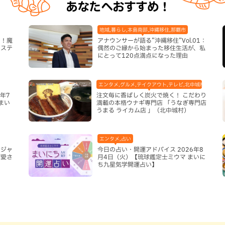
あなたへおすすめ！
地域,暮らし,本島南部,沖縄移住,那覇市
き！魔
アナウンサーが語る”沖縄移住”Vol.01：
システ
偶然のご縁から始まった移住生活が、私
にとって120点満点になった理由
エンタメ,グルメ,テイクアウト,テレビ,北中城村,和食・
年7
注文毎に香ばしく炭火で焼く！ こだわり
まい
満載の本格ウナギ専門店 「うなぎ専門店
うまる ライカム店 」（北中城村）
エンタメ,占い
モジャ
今日の占い・開運アドバイス 2026年8
が愛さ
月4日（火）【琉球鑑定士ミウマ まいに
ち九星気学開運占い】