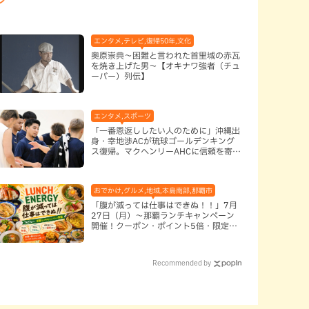
エンタメ,テレビ,復帰50年,文化
奥原崇典～困難と言われた首里城の赤瓦
を焼き上げた男～【オキナワ強者（チュ
ーバー）列伝】
日本料理,地域,本島中部
エンタメ,スポーツ
「一番恩返ししたい人のために」沖縄出
身・幸地渉ACが琉球ゴールデンキング
ス復帰。マクヘンリーAHCに信頼を寄せ
る理由
おでかけ,グルメ,地域,本島南部,那覇市
「腹が減っては仕事はできぬ！！」7月
27日（月）〜那覇ランチキャンペーン
開催！クーポン・ポイント5倍・限定グ
ッズが当たる12日間
Recommended by