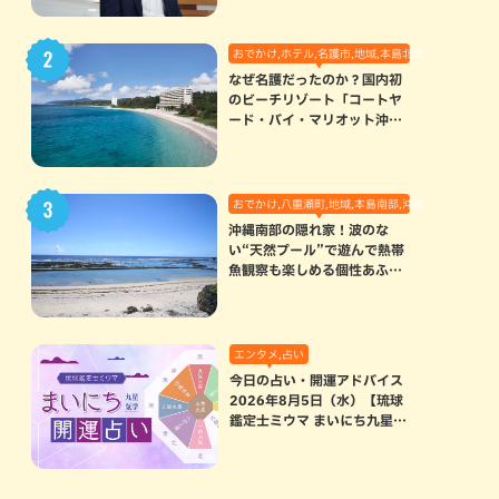
おでかけ,ホテル,名護市,地域,本島北部
なぜ名護だったのか？国内初
のビーチリゾート「コートヤ
ード・バイ・マリオット沖縄
リゾート」に込められた想い
おでかけ,八重瀬町,地域,本島南部,沖縄の海,自然
沖縄南部の隠れ家！波のな
い“天然プール”で遊んで熱帯
魚観察も楽しめる個性あふれ
る「玻名城の郷ビーチ」（八
重瀬町）
エンタメ,占い
今日の占い・開運アドバイス
2026年8月5日（水）【琉球
鑑定士ミウマ まいにち九星気
学開運占い】