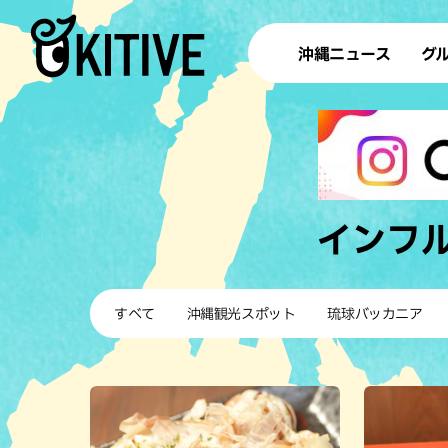
沖縄ニュース
グ
ラ
テイ
すし
沖
インフ
洋食・
すべて
沖縄観光スポット
琉球バッカニア
ステー
その他
ブッフェ