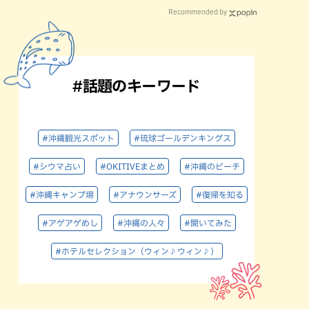
Recommended by
#話題のキーワード
#沖縄観光スポット
#琉球ゴールデンキングス
#シウマ占い
#OKITIVEまとめ
#沖縄のビーチ
#沖縄キャンプ場
#アナウンサーズ
#復帰を知る
#アゲアゲめし
#沖縄の人々
#聞いてみた
#ホテルセレクション（ウィン♪ウィン♪）