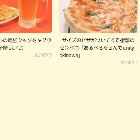
パン
カレー
バーガー
タコス・タコライス
ルの最強タッグをタグり
Lサイズのピザがついてくる衝撃の
子屋 弐ノ弐」
センベロ「あるべろぐらんで unity
2021/07/19
okinawa」
2021/07/12