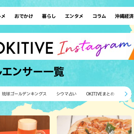
ルメ
おでかけ
暮らし
エンタメ
コラム
沖縄経済
ーメン
デート
沖縄そば
レシピ
スポーツ
ドライブ
SDGs
占い
クアウト
散歩
ファッション
カフェ
タレント・芸人
ソロ活
ローカルニュース
テレビ
・魚料理
自然
和食・日本料理
沖縄移住
イベント
子ども
沖縄旧暦行事
縄料理
歴史
アジア・エスニック
体験
ルエンサー
一覧
中華
レジャー
イタリアン
アート
西洋料理
ショッピング
フレンチ
ホテル
琉球ゴールデンキングス
シウマ占い
OKITIVEまとめ
沖縄
キ・焼肉
サウナ
焼鳥・串料理
公園
の肉料理
沖縄の海
居酒屋・バー
・バイキング
スイーツ