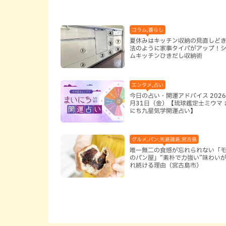
コラム,暮らし
夏休みはキッチン収納の見直しど
法のように家事タイパがアップ！
ムキッチンひきだし収納術
エンタメ,占い
今日の占い・開運アドバイス 2026
月31日（金）【琉球鑑定士ミウマ 
にち九星気学開運占い】
グルメ,パン,先島諸島,宮古島
唯一無二の食感が忘れられない「
のパン屋」“素朴で力強い”味わい
れ続ける理由（宮古島市）