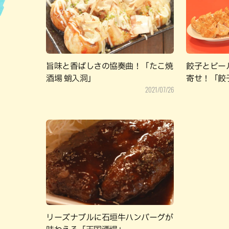
ハン
旨味と香ばしさの協奏曲！「たこ焼
餃子とビー
酒場 蛸入洞」
寄せ！「餃
2021/07/26
リーズナブルに石垣牛ハンバーグが