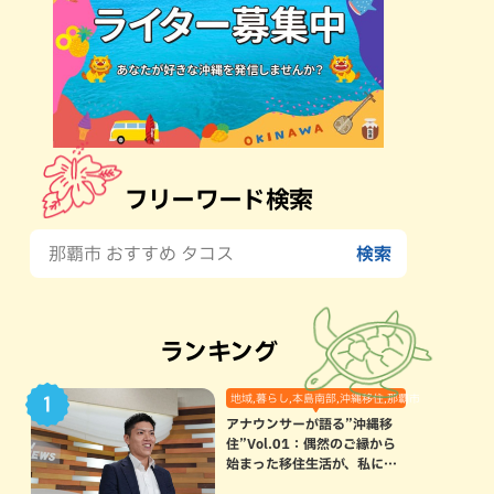
フリーワード検索
ランキング
地域,暮らし,本島南部,沖縄移住,那覇市
アナウンサーが語る”沖縄移
住”Vol.01：偶然のご縁から
始まった移住生活が、私にと
って120点満点になった理由