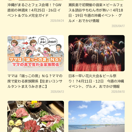
沖縄がまるごとフェス会場！？GW
瀬長島で初開催の音楽×ビールフェ
直前の神週末！4月25日・26日 イ
ス＆読谷やちむん市が熱い！4月18
ベント＆グルメ完全ガイド
日・19日 今週の沖縄イベント・グ
2026/04/24
ルメ・おでかけ情報
2026/04/17
ママは「端っこの席」ＮＧ？ママの
日本一早い花火大会＆ビール祭
席で変わる家族関係【住まいコンサ
り！？4月11日・12日 今週の沖縄
ルタントまえうみさきこ】
イベント、グルメ、おでかけ情報
2026/04/13
2026/04/10