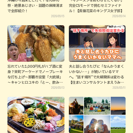
沖縄の今週末どこ行く？なんみん
「今シーズンを終わらせたくない」
祭・絶景あじさい・話題の麻辣湯ま
完全CSモードで挑むセミファイナ
で全部紹介！
ル！【長嶺花菜のキングス女子部】
2026/05/15
2026/05/14
忘れていた1,000円札がハブ酒に変
夫と話し合うたびに「なんかうまく
身？栄町アーケードでノーブレーキ
いかない･･･」が続いているママ
な打ち上げ〜那覇市安里「大統領」
へ。“話す場所”で夫婦関係は変わる
～キャンヒロユキの「とー、飲み歩
【住まいコンサルタントまえうみさ
2026/05/13
2026/05/11
きやってみよう」〜
きこ】