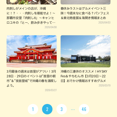
肉刺しがメインの店が、沖縄
春休みラストはグルメイベント三
に！？・・・肉刺しを堪能せよ！〜
昧！今週末なに食べる？パンフェス
那覇市安里「肉刺しX」～キャンヒ
＆東北物産展＆海開き情報まとめ
2026/04/03
ロユキの「とー、飲み歩きやってみ
2026/04/08
よう」〜
3月最後の週末は首里がアツい！3月
沖縄の三連休のオススメ！HY SKY
28日・29日のイベントは”首里の朝
Fes＆やちむん市【3月20日〜22
市”＆”夜首里城”で沖縄の春を満喫し
日】おでかけ情報おすすめグルメ
2026/03/19
よう。
2026/03/27
1
2
3
46