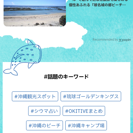
個性あふれる「玻名城の郷ビーチ」
（八重瀬町）
Recommended by
#話題のキーワード
#沖縄観光スポット
#琉球ゴールデンキングス
#シウマ占い
#OKITIVEまとめ
#沖縄のビーチ
#沖縄キャンプ場