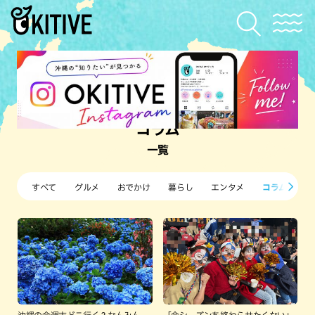
コラム
一覧
すべて
グルメ
おでかけ
暮らし
エンタメ
コラム
沖