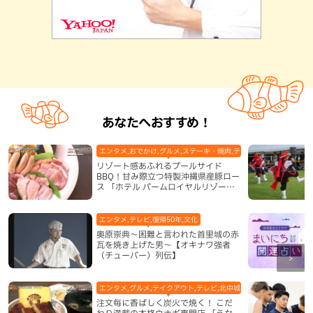
あなたへおすすめ！
エンタメ,おでかけ,グルメ,ステーキ・焼肉,テレビ,ホテル,地域,本島
リゾート感あふれるプールサイド
BBQ！甘み際立つ特製沖縄県産豚ロー
ス 「ホテル パームロイヤルリゾート
国際通り」（那覇市）
エンタメ,テレビ,復帰50年,文化
奥原崇典～困難と言われた首里城の赤
瓦を焼き上げた男～【オキナワ強者
（チューバー）列伝】
エンタメ,グルメ,テイクアウト,テレビ,北中城村,和食・日本料理,地
注文毎に香ばしく炭火で焼く！ こだ
わり満載の本格ウナギ専門店 「うな