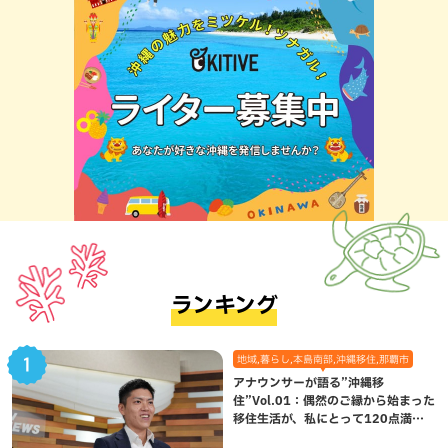
ランキング
地域,暮らし,本島南部,沖縄移住,那覇市
アナウンサーが語る”沖縄移
住”Vol.01：偶然のご縁から始まった
移住生活が、私にとって120点満点
になった理由