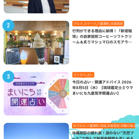
グルメ,スイーツ,八重瀬町,本島南部
行列ができる理由に納得！「新垣珈
琲」の自家焙煎コーヒーソフトクリ
ーム＆炙りマシュマロのスモアラテ
が絶品（八重瀬町）
エンタメ,占い
今日の占い・開運アドバイス 2026
年8月5日（水）【琉球鑑定士ミウマ
まいにち九星気学開運占い】
おでかけ,八重瀬町,地域,本島南部,沖縄の海,自
沖縄南部の隠れ家！波のない“天然プ
ール”で遊んで熱帯魚観察も楽しめる