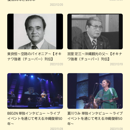
2022/12/20
東良恒～空路のパイオニア～【オキ
宮里 定三～沖縄観光の父～【オキナ
ナワ強者（チューバー）列伝】
ワ強者（チューバー）列伝】
2022/12/20
2022/12/19
BEGIN 単独インタビュー ～ライブ
夏川りみ 単独インタビュー ～ライブ
イベントを通じて考える沖縄復帰50
イベントを通じて考える沖縄復帰50
年～
年～
2022/11/28
2022/11/28