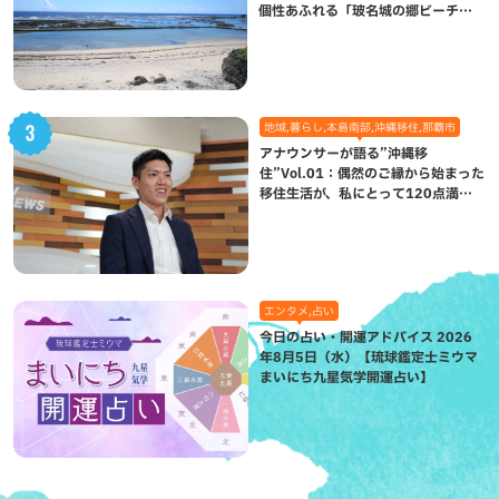
個性あふれる「玻名城の郷ビーチ」
（八重瀬町）
地域,暮らし,本島南部,沖縄移住,那覇市
アナウンサーが語る”沖縄移
住”Vol.01：偶然のご縁から始まった
移住生活が、私にとって120点満点
になった理由
エンタメ,占い
今日の占い・開運アドバイス 2026
年8月5日（水）【琉球鑑定士ミウマ
まいにち九星気学開運占い】