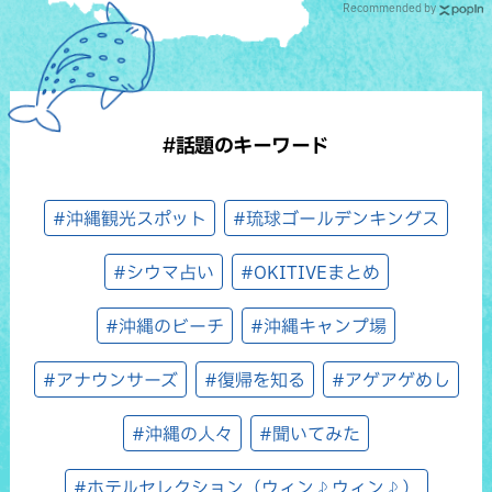
Recommended by
#話題のキーワード
#沖縄観光スポット
#琉球ゴールデンキングス
#シウマ占い
#OKITIVEまとめ
#沖縄のビーチ
#沖縄キャンプ場
#アナウンサーズ
#復帰を知る
#アゲアゲめし
#沖縄の人々
#聞いてみた
#ホテルセレクション（ウィン♪ウィン♪）