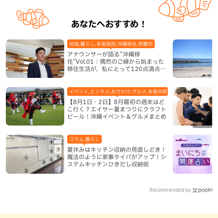
あなたへおすすめ！
地域,暮らし,本島南部,沖縄移住,那覇市
アナウンサーが語る”沖縄移
住”Vol.01：偶然のご縁から始まった
移住生活が、私にとって120点満点に
なった理由
イベント,エンタメ,おでかけ,グルメ,本島中部,本島北部,本島南部
【8月1日・2日】8月最初の週末はど
こ行く？エイサー夏まつりにクラフト
ビール！沖縄イベント＆グルメまとめ
コラム,暮らし
夏休みはキッチン収納の見直しどき！
魔法のように家事タイパがアップ！シ
ステムキッチンひきだし収納術
Recommended by