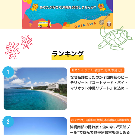
ランキング
おでかけ,ホテル,名護市,地域,本島北部
なぜ名護だったのか？国内初のビー
チリゾート「コートヤード・バイ・
マリオット沖縄リゾート」に込めら
れた想い
おでかけ,八重瀬町,地域,本島南部,沖縄の海,自
沖縄南部の隠れ家！波のない“天然プ
ール”で遊んで熱帯魚観察も楽しめる