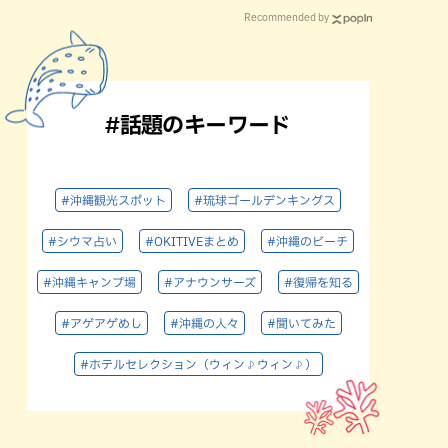
Recommended by
#話題のキーワード
#沖縄観光スポット
#琉球ゴールデンキングス
#シウマ占い
#OKITIVEまとめ
#沖縄のビーチ
#沖縄キャンプ場
#アナウンサーズ
#復帰を知る
#アゲアゲめし
#沖縄の人々
#聞いてみた
#ホテルセレクション（ウィン♪ウィン♪）