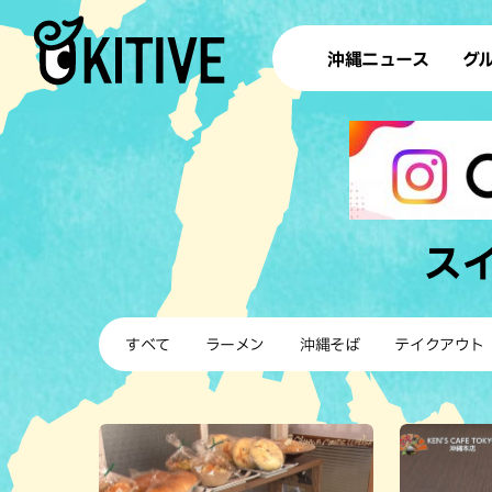
沖縄ニュース
グ
ラ
テイ
すし
沖
ス
洋食・
すべて
ラーメン
沖縄そば
テイクアウト
ステー
その他
ブッフェ