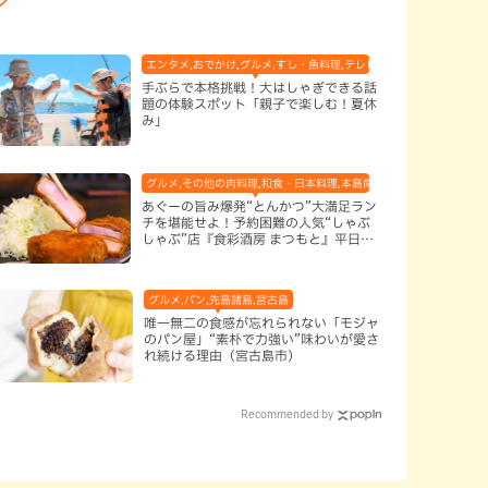
エンタメ,おでかけ,グルメ,すし・魚料理,テレビ,体験,北谷町,地域,子
手ぶらで本格挑戦！大はしゃぎできる話
題の体験スポット「親子で楽しむ！夏休
み」
,本島南部
グルメ,その他の肉料理,和食・日本料理,本島南部,那覇市
あぐーの旨み爆発“とんかつ”大満足ラン
チを堪能せよ！予約困難の人気“しゃぶ
しゃぶ”店『食彩酒房 まつもと』平日限
定でオープン（那覇市）
グルメ,パン,先島諸島,宮古島
唯一無二の食感が忘れられない「モジャ
のパン屋」“素朴で力強い”味わいが愛さ
れ続ける理由（宮古島市）
Recommended by