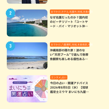
おでかけ,ホテル,名護市,地域,本島北部
なぜ名護だったのか？国内初
のビーチリゾート「コートヤ
ード・バイ・マリオット沖縄
リゾート」に込められた想い
おでかけ,八重瀬町,地域,本島南部,沖縄の海,自然
沖縄南部の隠れ家！波のな
い“天然プール”で遊んで熱帯
魚観察も楽しめる個性あふれ
る「玻名城の郷ビーチ」（八
重瀬町）
エンタメ,占い
今日の占い・開運アドバイス
2026年8月5日（水）【琉球
鑑定士ミウマ まいにち九星気
学開運占い】