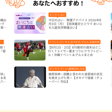
あなたへおすすめ！
エンタメ,占い
沖縄出
今日の占い・開運アドバイス 2026年8
ング
月3日（月）【琉球鑑定士ミウマ まいに
を寄せ
ち九星気学開運占い】
キ・焼肉,テレビ,ハンバーガー,ホテル,地域,本島中部,読谷村
イベント,エンタメ,おでかけ,グルメ,本島中部,本島北部
感！
【8月1日・2日】8月最初の週末はどこ
「星
行く？エイサー夏まつりにクラフトビー
ル！沖縄イベント＆グルメまとめ
エンタメ,テレビ,復帰50年,文化
珈琲」
奥原崇典～困難と言われた首里城の赤瓦
ム＆炙
を焼き上げた男～【オキナワ強者（チュ
（八重
ーバー）列伝】