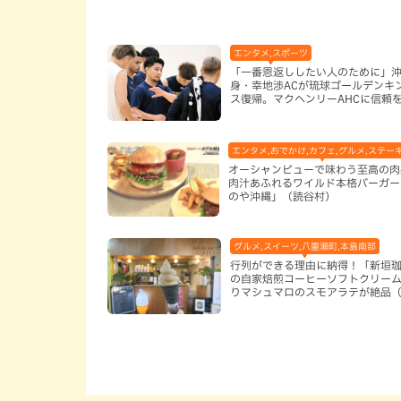
エンタメ,スポーツ
「一番恩返ししたい人のために」
身・幸地渉ACが琉球ゴールデンキ
ス復帰。マクヘンリーAHCに信頼
る理由
エンタメ,おでかけ,カフェ,グルメ,ステー
オーシャンビューで味わう至高の肉
肉汁あふれるワイルド本格バーガー
のや沖縄」（読谷村）
グルメ,スイーツ,八重瀬町,本島南部
行列ができる理由に納得！「新垣
の自家焙煎コーヒーソフトクリー
りマシュマロのスモアラテが絶品
瀬町）