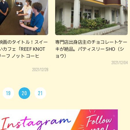
映画のタイトル！スイー
専門店出身店主のチョコレートケー
カフェ「REEF KNOT
キが絶品。パティスリー SHO（シ
（リーフ ノット コーヒ
ョウ）
2021/12/04
2021/12/28
19
20
21