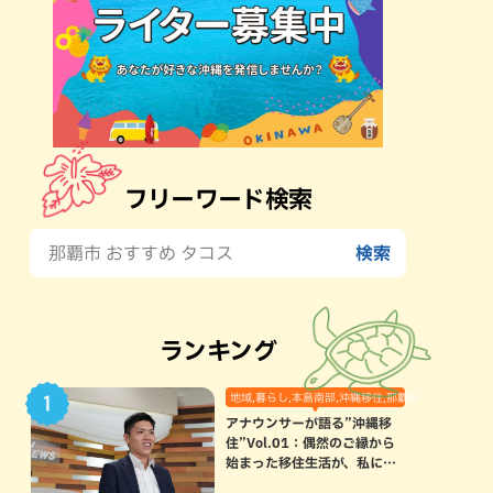
フリーワード検索
ランキング
地域,暮らし,本島南部,沖縄移住,那覇市
アナウンサーが語る”沖縄移
住”Vol.01：偶然のご縁から
始まった移住生活が、私にと
って120点満点になった理由