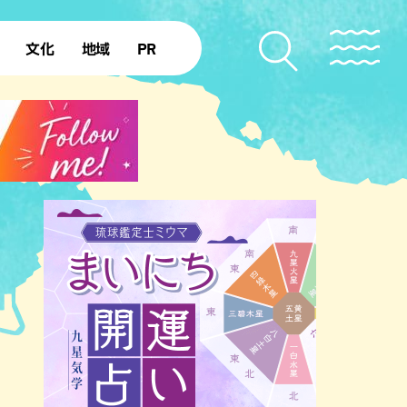
文化
地域
PR
復帰50年
本島北部
本島中部
本島南部
先島諸島
北部離島
南部離島
ジア・エスニック
中華
イタリアン
洋食・西洋料理
フレ