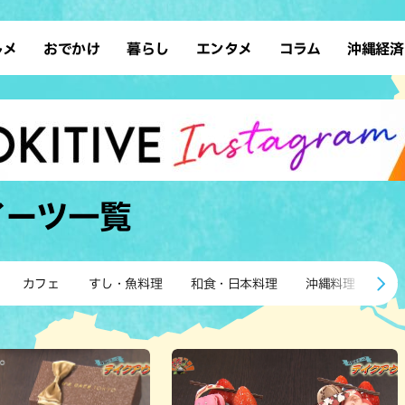
ルメ
おでかけ
暮らし
エンタメ
コラム
沖縄経済
ーメン
デート
沖縄そば
レシピ
スポーツ
ドライブ
SDGs
占い
クアウト
散歩
ファッション
カフェ
タレント・芸人
ソロ活
ローカルニュース
テレビ
・魚料理
自然
和食・日本料理
沖縄移住
イベント
子ども
沖縄旧暦行事
縄料理
歴史
アジア・エスニック
体験
イーツ
一覧
中華
レジャー
イタリアン
アート
西洋料理
ショッピング
フレンチ
ホテル
カフェ
すし・魚料理
和食・日本料理
沖縄料理
ア
キ・焼肉
サウナ
焼鳥・串料理
公園
の肉料理
沖縄の海
居酒屋・バー
・バイキング
スイーツ