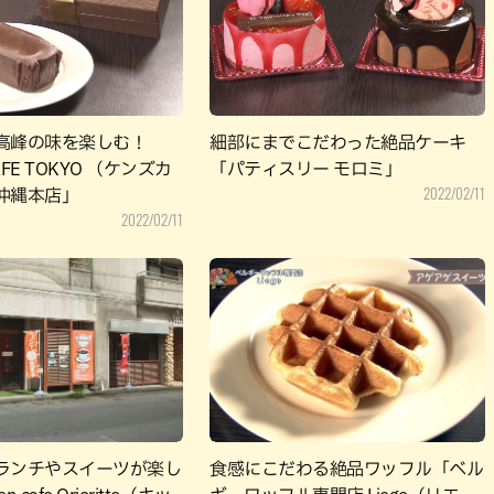
パン
カレー
バーガー
タコス・タコライス
高峰の味を楽しむ！
細部にまでこだわった絶品ケーキ
AFE TOKYO （ケンズカ
「パティスリー モロミ」
2022/02/11
沖縄本店」
2022/02/11
ランチやスイーツが楽し
食感にこだわる絶品ワッフル「ベル