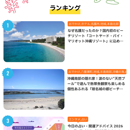
ランキング
おでかけ,ホテル,名護市,地域,本島北部
なぜ名護だったのか？国内初のビー
チリゾート「コートヤード・バイ・
マリオット沖縄リゾート」に込めら
れた想い
おでかけ,八重瀬町,地域,本島南部,沖縄の海,自
沖縄南部の隠れ家！波のない“天然プ
ール”で遊んで熱帯魚観察も楽しめる
個性あふれる「玻名城の郷ビーチ」
（八重瀬町）
エンタメ,占い
今日の占い・開運アドバイス 2026