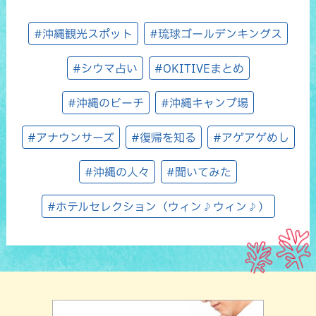
#沖縄観光スポット
#琉球ゴールデンキングス
#シウマ占い
#OKITIVEまとめ
#沖縄のビーチ
#沖縄キャンプ場
#アナウンサーズ
#復帰を知る
#アゲアゲめし
#沖縄の人々
#聞いてみた
#ホテルセレクション（ウィン♪ウィン♪）