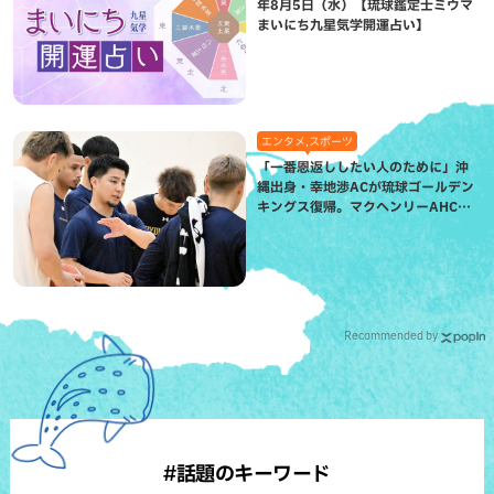
年8月5日（水）【琉球鑑定士ミウマ
まいにち九星気学開運占い】
エンタメ,スポーツ
「一番恩返ししたい人のために」沖
縄出身・幸地渉ACが琉球ゴールデン
キングス復帰。マクヘンリーAHCに
信頼を寄せる理由
Recommended by
#話題のキーワード