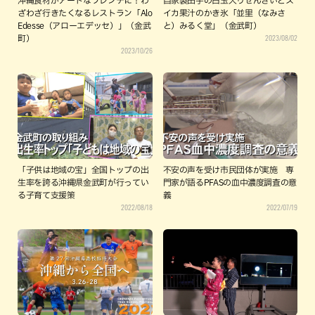
沖縄食材がアートなフレンチに！わ
自家製田芋の白玉入りぜんざいとス
ざわざ行きたくなるレストラン「Alo
イカ果汁のかき氷「並里（なみさ
Edesse（アローエデッセ）」（金武
と）みるく堂」（金武町）
2023/08/02
町）
2023/10/26
「子供は地域の宝」全国トップの出
不安の声を受け市民団体が実施 専
生率を誇る沖縄県金武町が行ってい
門家が語るPFASの血中濃度調査の意
る子育て支援策
義
2022/08/18
2022/07/19