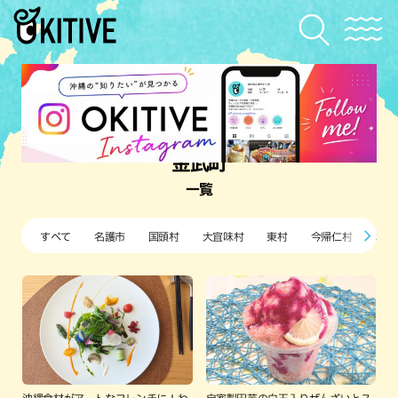
金武町
一覧
すべて
名護市
国頭村
大宜味村
東村
今帰仁村
本部