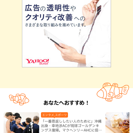
あなたへおすすめ！
エンタメ,スポーツ
「一番恩返ししたい人のために」沖縄
出身・幸地渉ACが琉球ゴールデンキ
ングス復帰。マクヘンリーAHCに信頼