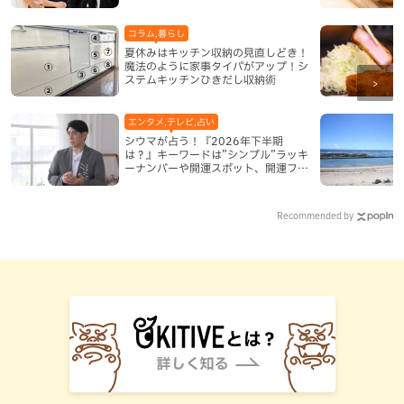
を寄せる理由
コラム,暮らし
夏休みはキッチン収納の見直しどき！
魔法のように家事タイパがアップ！シ
ステムキッチンひきだし収納術
エンタメ,テレビ,占い
シウマが占う！『2026年下半期
は？』キーワードは”シンプル”ラッキ
ーナンバーや開運スポット、開運フー
ドも紹介
Recommended by