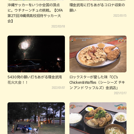
沖縄サッカーをいつか全国の頂点
環金武湾に打ちあがるコロナ収束の
に。ウチナーンチュの挑戦。【OFA
願い
2022/01/15
第27回沖縄県高校招待サッカー大
会】
2022/03/18
5430発の願い打ちあがる環金武湾
ロックスターが愛した味「CC’s
花火大会！！
Chicken&Waffles（シーシーズ チキ
2022/01/07
ン アンド ワッフルズ）金武店」
2021/12/17