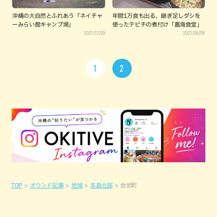
沖縄の大自然とふれあう「ネイチャ
年間1万食も出る、継ぎ足しダシを
ーみらい館キャンプ場」
使ったテビチの煮付け「嘉海食堂」
2021/12/09
2021/06/08
1
2
TOP
オウンド記事
地域
本島北部
金武町