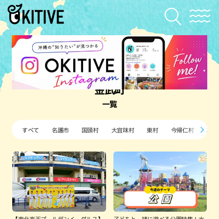
金武町
一覧
すべて
名護市
国頭村
大宜味村
東村
今帰仁村
本部