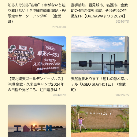
知る人ぞ知る“名物” ！車がないと辿
嘉手納町、豊見城市、名護市、金武
り着けない！？沖縄自動車道SA・PA
町の4自治体も出展、それぞれの特
限定のサーターアンダギー（金武
徴をPR【OKINAWAまつり2024】
2024/07/31
町）
2024/09/04
【東北楽天ゴールデンイーグルス】
天然温泉あります！癒しの隠れ家ホ
沖縄 金武・久米島キャンプ2024年
テル「ASBO STAY HOTEL」（金武
の日程や見どころ、注目選手は？
町）
2024/01/31
2023/12/22