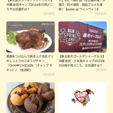
【東北楽天ゴールデンイーグルス】
子どもと一緒に遊べる公園特集！水
沖縄 金武キャンプ2026年の見どこ
遊び・巨大遊具・絶品グルメも満
ろや注目選手は？
喫！【wake up ウィンウィン】
2026/02/10
2025/06/22
黒麹をつけ込んで焼き上げる皮パリ
【東北楽天ゴールデンイーグルス】
中しっとりのごほうびチキン
沖縄 金武・久米島キャンプ2025年
「CHAMP CHICKEN （チャンプ チ
の日程や見どころ、注目選手は？
2025/01/27
キン）」（金武町）
2025/05/09