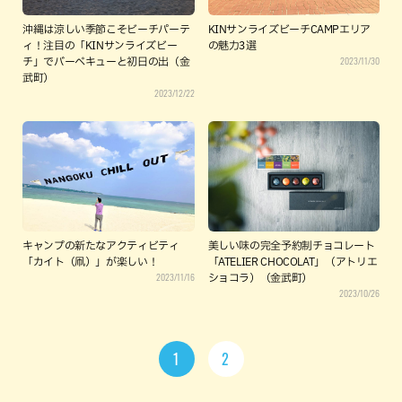
沖縄は涼しい季節こそビーチパーテ
KINサンライズビーチCAMPエリア
ィ！注目の「KINサンライズビー
の魅力3選
2023/11/30
チ」でバーベキューと初日の出（金
武町）
2023/12/22
キャンプの新たなアクティビティ
美しい味の完全予約制チョコレート
「カイト（凧）」が楽しい！
「ATELIER CHOCOLAT」（アトリエ
2023/11/16
ショコラ）（金武町）
2023/10/26
1
2