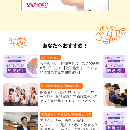
あなたへおすすめ！
エンタメ,占い
今日の占い・開運アドバイス 2026年
8月1日（土）【琉球鑑定士ミウマ ま
いにち九星気学開運占い】
おでかけ,体験,本島南部,那覇市
国際通りで自分だけの“推しシーサ
ー”作り！個性が爆発する超エモいキ
ャンドル体験！JUICYJUICYと巡って
沖縄新定番を探す
地域,暮らし,本島南部,沖縄移住,那覇市
アナウンサーが語る”沖縄移
住”Vol.01：偶然のご縁から始まった
移住生活が、私にとって120点満点に