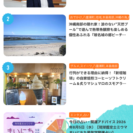
おでかけ,八重瀬町,地域,本島南部,沖縄の海,自
沖縄南部の隠れ家！波のない“天然プ
ール”で遊んで熱帯魚観察も楽しめる
個性あふれる「玻名城の郷ビーチ」
（八重瀬町）
グルメ,スイーツ,八重瀬町,本島南部
行列ができる理由に納得！「新垣珈
琲」の自家焙煎コーヒーソフトクリ
ーム＆炙りマシュマロのスモアラテ
が絶品（八重瀬町）
エンタメ,占い
今日の占い・開運アドバイス 2026
年8月5日（水）【琉球鑑定士ミウマ
まいにち九星気学開運占い】