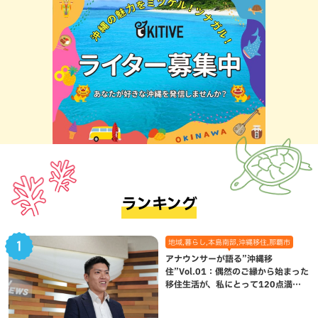
ランキング
地域,暮らし,本島南部,沖縄移住,那覇市
アナウンサーが語る”沖縄移
住”Vol.01：偶然のご縁から始まった
移住生活が、私にとって120点満点
になった理由