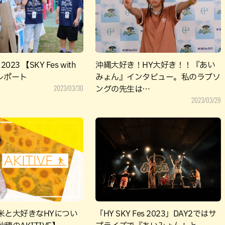
パン
カレー
バーガー
タコス・タコライス
 2023 【SKY Fes with
沖縄大好き！HY大好き！！『あい
n】レポート
みょん』インタビュー。私のラブソ
2023/03/30
ングの先生は…
2023/03/29
米と大好きなHYについ
「HY SKY Fes 2023」DAY2ではサ