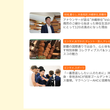
地域,暮らし,本島南部,沖縄移住,那覇市
アナウンサーが語る”沖縄移住”Vol.
偶然のご縁から始まった移住生活が
にとって120点満点になった理由
エンタメ,おでかけ,タレント・芸人,テレ
那覇の国際通りで出会う、心と体
す特別体験 コレクティブスパ＆シ
スコの魅力
エンタメ,スポーツ
「一番恩返ししたい人のために」
身・幸地渉ACが琉球ゴールデンキ
ス復帰。マクヘンリーAHCに信頼
る理由