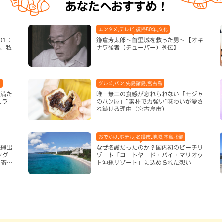
あなたへおすすめ！
エンタメ,テレビ,復帰50年,文化
01：
鎌倉芳太郎～首里城を救った男～【オキ
、私
ナワ強者（チューバー）列伝】
ビ
グルメ,パン,先島諸島,宮古島
を満た
唯一無二の食感が忘れられない「モジャ
ュラ
のパン屋」“素朴で力強い”味わいが愛さ
れ続ける理由（宮古島市）
おでかけ,ホテル,名護市,地域,本島北部
沖縄出
なぜ名護だったのか？国内初のビーチリ
ング
ゾート「コートヤード・バイ・マリオッ
を寄せ
ト沖縄リゾート」に込められた想い