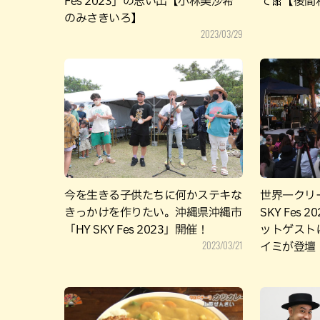
Fes 2023」の思い出【小林美沙希
て🎀【後間秋
のみさきいろ】
2023/03/29
今を生きる子供たちに何かステキな
世界一クリー
きっかけを作りたい。沖縄県沖縄市
SKY Fes
「HY SKY Fes 2023」開催！
ットゲスト
2023/03/21
イミが登壇