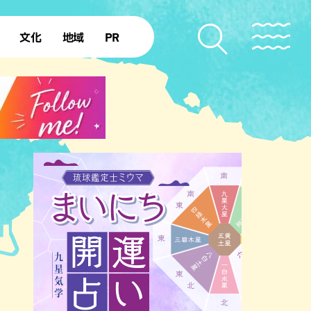
文化
地域
PR
復帰50年
本島北部
本島中部
本島南部
先島諸島
北部離島
南部離島