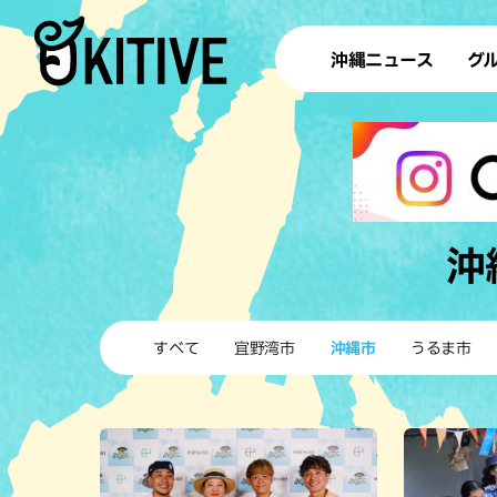
沖縄ニュース
グ
ラ
テイ
すし
沖
沖
洋食・
すべて
宜野湾市
沖縄市
うるま市
ステー
その他
ブッフェ