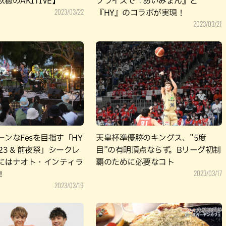
穂のAKITIVE】
プライズで『あいみょん』と
2023/03/22
『HY』のコラボが実現！
2023/03/21
ンなFesを目指す「HY
天皇杯準優勝のキングス、”5度
 2023 & 前夜祭」シークレ
目”の有明頂点ならず。Bリーグ初制
にはナオト・インティラ
覇のために必要なコト
2023/03/17
！
2023/03/19