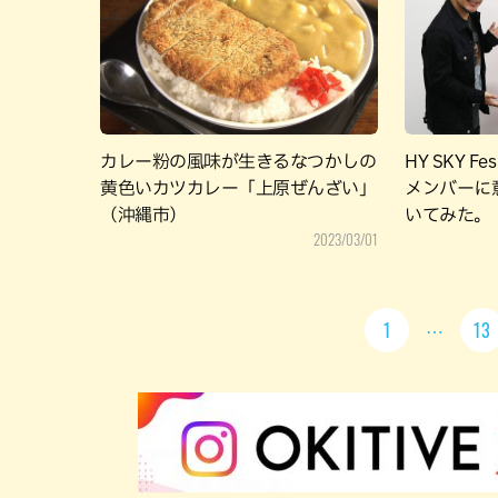
カレー粉の風味が生きるなつかしの
HY SKY F
黄色いカツカレー「上原ぜんざい」
メンバーに
（沖縄市）
いてみた。
2023/03/01
1
13