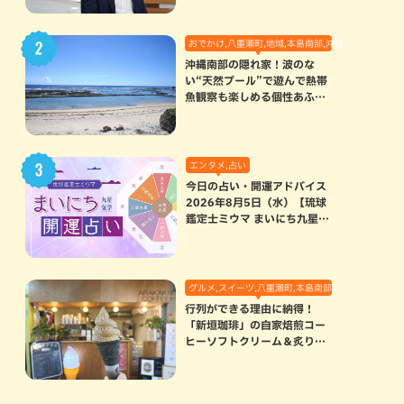
おでかけ,八重瀬町,地域,本島南部,沖縄の海,自然
沖縄南部の隠れ家！波のな
い“天然プール”で遊んで熱帯
魚観察も楽しめる個性あふれ
る「玻名城の郷ビーチ」（八
重瀬町）
エンタメ,占い
今日の占い・開運アドバイス
2026年8月5日（水）【琉球
鑑定士ミウマ まいにち九星気
学開運占い】
グルメ,スイーツ,八重瀬町,本島南部
行列ができる理由に納得！
「新垣珈琲」の自家焙煎コー
ヒーソフトクリーム＆炙りマ
シュマロのスモアラテが絶品
（八重瀬町）