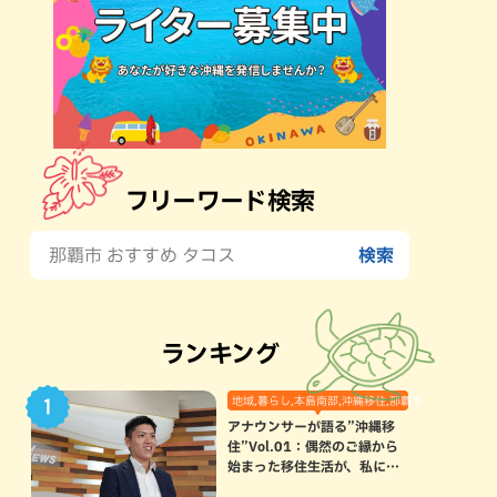
フリーワード検索
ランキング
地域,暮らし,本島南部,沖縄移住,那覇市
アナウンサーが語る”沖縄移
住”Vol.01：偶然のご縁から
始まった移住生活が、私にと
って120点満点になった理由