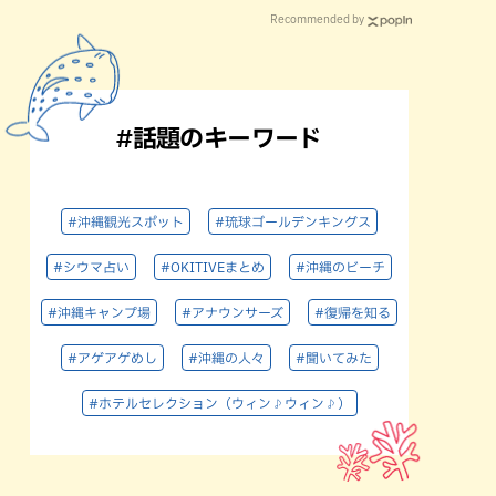
Recommended by
#話題のキーワード
#沖縄観光スポット
#琉球ゴールデンキングス
#シウマ占い
#OKITIVEまとめ
#沖縄のビーチ
#沖縄キャンプ場
#アナウンサーズ
#復帰を知る
#アゲアゲめし
#沖縄の人々
#聞いてみた
#ホテルセレクション（ウィン♪ウィン♪）