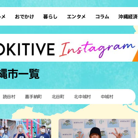
ルメ
おでかけ
暮らし
エンタメ
コラム
沖縄経済
ーメン
デート
沖縄そば
レシピ
スポーツ
ドライブ
SDGs
占い
クアウト
散歩
ファッション
カフェ
タレント・芸人
ソロ活
ローカルニュース
テレビ
・魚料理
自然
和食・日本料理
沖縄移住
イベント
子ども
沖縄旧暦行事
縄料理
歴史
アジア・エスニック
体験
縄市
一覧
中華
レジャー
イタリアン
アート
西洋料理
ショッピング
フレンチ
ホテル
読谷村
嘉手納町
北谷町
北中城村
中城村
キ・焼肉
サウナ
焼鳥・串料理
公園
の肉料理
沖縄の海
居酒屋・バー
・バイキング
スイーツ