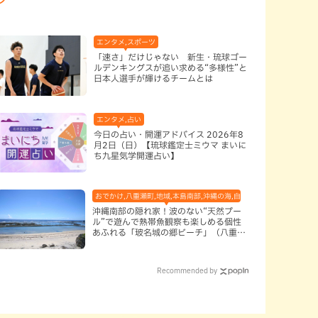
エンタメ,スポーツ
「速さ」だけじゃない 新生・琉球ゴー
ルデンキングスが追い求める“多様性”と
日本人選手が輝けるチームとは
エンタメ,占い
今日の占い・開運アドバイス 2026年8
月2日（日）【琉球鑑定士ミウマ まいに
ち九星気学開運占い】
おでかけ,八重瀬町,地域,本島南部,沖縄の海,自然
沖縄南部の隠れ家！波のない“天然プー
ル”で遊んで熱帯魚観察も楽しめる個性
あふれる「玻名城の郷ビーチ」（八重瀬
町）
Recommended by