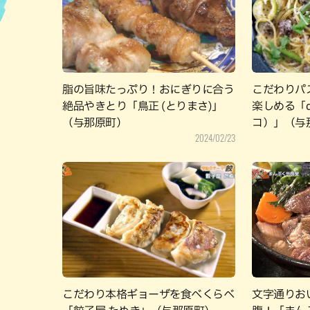
ハン
脂の旨味たっぷり！おにぎりに合う
こだわりパ
絶品やきとり「鳥正 (とりまさ)」
楽しめる「d
（与那原町）
コ）」（与
2024/02/23
こだわり本格ギョーザを食べくらべ
文字通りお