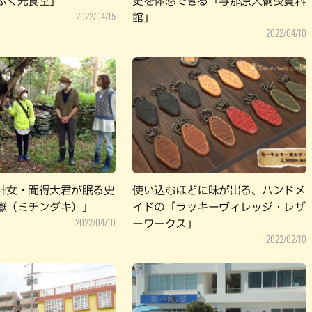
ぷく光食堂」
史を体感できる「与那原大綱曳資料
2022/04/15
館」
2022/04/10
神女・聞得大君が眠る史
使い込むほどに味が出る、ハンドメ
嶽（ミチンダキ）」
イドの「ラッキーヴィレッジ・レザ
2022/04/10
ーワークス」
2022/02/10