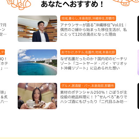
あなたへおすすめ！
地域,暮らし,本島南部,沖縄移住,那覇市
7月
アナウンサーが語る”沖縄移住”Vol.01：
ーン
偶然のご縁から始まった移住生活が、私
定グ
にとって120点満点になった理由
,テレビ,ホテル,地域,本島南部,那覇市
おでかけ,ホテル,名護市,地域,本島北部
BQ！
なぜ名護だったのか？国内初のビーチリ
「ホテ
ゾート「コートヤード・バイ・マリオッ
り」
ト沖縄リゾート」に込められた想い
グルメ,居酒屋・バー,本島南部,那覇市
珈琲」
素材のポテンシャル250％！ごぼうが主
ム＆炙
役級の絶品料理に！？”せんべろ”ありで
（八重
ハシゴ酒にもぴったり「二代目ふみ坊
亭」（那覇市）