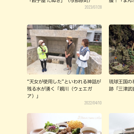
「餃子屋 たぬき」（与那原町）
腹！「まん
2023/07/28
“天女が使用した”といわれる神話が
琉球王国の
残る水が湧く「親川（ウェエガ
跡「三津武
ア）」
2022/04/10