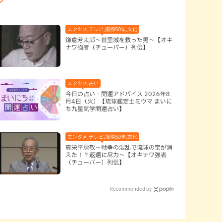
エンタメ,テレビ,復帰50年,文化
鎌倉芳太郎～首里城を救った男～【オキ
ナワ強者（チューバー）列伝】
エンタメ,占い
今日の占い・開運アドバイス 2026年8
月4日（火）【琉球鑑定士ミウマ まいに
ち九星気学開運占い】
エンタメ,テレビ,復帰50年,文化
真栄平房敬～戦争の混乱で琉球の宝が消
えた！？返還に尽力～【オキナワ強者
（チューバー）列伝】
Recommended by