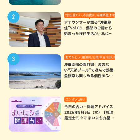
地域,暮らし,本島南部,沖縄移住,那覇市
アナウンサーが語る”沖縄移
住”Vol.01：偶然のご縁から
始まった移住生活が、私にと
って120点満点になった理由
おでかけ,八重瀬町,地域,本島南部,沖縄の海,自然
沖縄南部の隠れ家！波のな
い“天然プール”で遊んで熱帯
魚観察も楽しめる個性あふれ
る「玻名城の郷ビーチ」（八
重瀬町）
エンタメ,占い
今日の占い・開運アドバイス
2026年8月5日（水）【琉球
鑑定士ミウマ まいにち九星気
学開運占い】