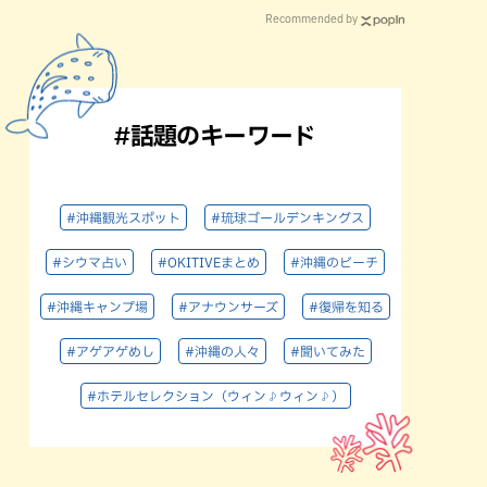
Recommended by
#話題のキーワード
#沖縄観光スポット
#琉球ゴールデンキングス
#シウマ占い
#OKITIVEまとめ
#沖縄のビーチ
#沖縄キャンプ場
#アナウンサーズ
#復帰を知る
#アゲアゲめし
#沖縄の人々
#聞いてみた
#ホテルセレクション（ウィン♪ウィン♪）