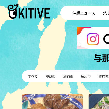
沖縄ニュース
グ
ラ
テイ
すし
沖
与
洋食・
すべて
那覇市
浦添市
糸満市
豊見城
ステー
その他
ブッフェ