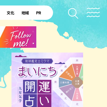
文化
地域
PR
復帰50年
本島北部
本島中部
本島南部
先島諸島
北部離島
南部離島