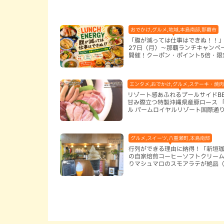
おでかけ,グルメ,地域,本島南部,那覇市
「腹が減っては仕事はできぬ！！」
27日（月）〜那覇ランチキャンペ
開催！クーポン・ポイント5倍・限
ッズが当たる12日間
エンタメ,おでかけ,グルメ,ステーキ・焼肉
リゾート感あふれるプールサイドB
甘み際立つ特製沖縄県産豚ロース 
ル パームロイヤルリゾート国際通
（那覇市）
グルメ,スイーツ,八重瀬町,本島南部
行列ができる理由に納得！「新垣
の自家焙煎コーヒーソフトクリー
りマシュマロのスモアラテが絶品
瀬町）