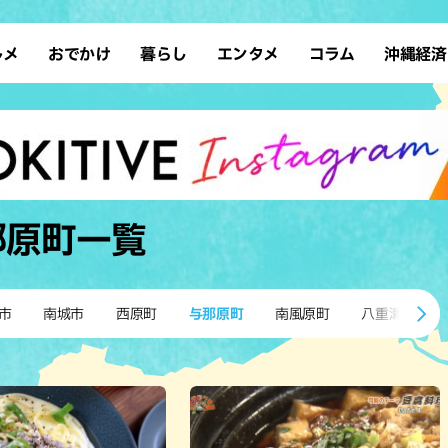
ルメ
おでかけ
暮らし
エンタメ
コラム
沖縄経済
ーメン
デート
沖縄そば
レシピ
スポーツ
ドライブ
SDGs
占い
クアウト
散歩
ファッション
カフェ
タレント・芸人
ソロ活
ローカルニュース
テレビ
・魚料理
自然
和食・日本料理
沖縄移住
イベント
子ども
沖縄旧暦行事
縄料理
歴史
アジア・エスニック
体験
那原町
一覧
中華
レジャー
イタリアン
アート
西洋料理
ショッピング
フレンチ
ホテル
市
南城市
西原町
与那原町
南風原町
八重瀬町
キ・焼肉
サウナ
焼鳥・串料理
公園
の肉料理
沖縄の海
居酒屋・バー
・バイキング
スイーツ