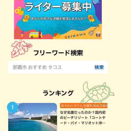
フリーワード検索
ランキング
おでかけ,ホテル,名護市,地域,本島北部
なぜ名護だったのか？国内初
のビーチリゾート「コートヤ
ード・バイ・マリオット沖縄
リゾート」に込められた想い