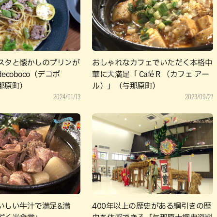
パン
カレー
バーガー
タコス・タコライス
スタと懐かしのプリンが
おしゃれなカフェでいただく本格中
ecoboco（デコボ
華に大満足「 Café R （カフェ アー
那原町）
ル）」（与那原町）
2024/01/13
2023/09/27
いしい牛汁で満足&満
400年以上の歴史がある綱引きの歴