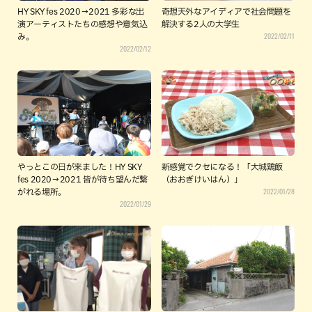
HY SKY fes 2020→2021 多彩な出
奇想天外なアイディアで社会問題を
演アーティストたちの感想や意気込
解決する2人の大学生
2022/02/11
み。
2022/02/12
やっとこの日が来ました！HY SKY
新感覚でクセになる！「大城鶏飯
fes 2020→2021 皆が待ち望んだ繋
（おおぎけいはん）」
2022/01/28
がれる場所。
2022/01/29