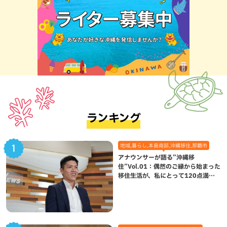
ランキング
地域,暮らし,本島南部,沖縄移住,那覇市
アナウンサーが語る”沖縄移
住”Vol.01：偶然のご縁から始まった
移住生活が、私にとって120点満点
になった理由