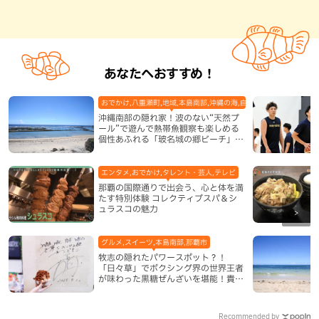
あなたへおすすめ！
おでかけ,八重瀬町,地域,本島南部,沖縄の海,自然
沖縄南部の隠れ家！波のない“天然プ
ール”で遊んで熱帯魚観察も楽しめる
個性あふれる「玻名城の郷ビーチ」
（八重瀬町）
エンタメ,おでかけ,タレント・芸人,テレビ
那覇の国際通りで出会う、心と体を満
たす特別体験 コレクティブスパ＆シ
ュラスコの魅力
グルメ,スイーツ,本島南部,那覇市
牧志の隠れたパワースポット？！
「日々草」でボクシング界の世界王者
が味わった黒糖ぜんざいを堪能！貴重
なサインと手作りケーキも要チェック
（那覇市）
Recommended by