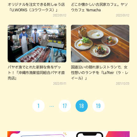
オリジナルを注文できる刺しゅう店
どこか懐かしい古民家カフェ。ヤソ
「U.WORKS（ユウワークス）」
ウカフェ Yamacha
2022/01/12
2022/01/12
パヤオ漁でとれた新鮮な魚をゲッ
国道沿いの隠れ家レストランで、女
ト！「沖縄市漁業協同組合パヤオ直
性想いのランチを「La’Reir（ラ・レ
売店」
イール）」
2022/01/11
2021/12/25
1
17
18
19