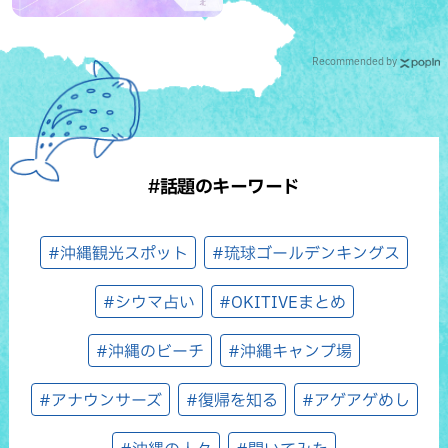
Recommended by
#話題のキーワード
#沖縄観光スポット
#琉球ゴールデンキングス
#シウマ占い
#OKITIVEまとめ
#沖縄のビーチ
#沖縄キャンプ場
#アナウンサーズ
#復帰を知る
#アゲアゲめし