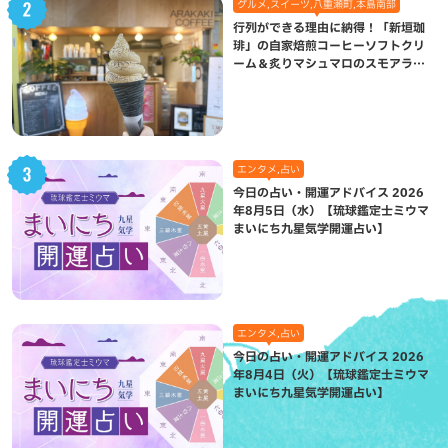
グルメ,スイーツ,八重瀬町,本島南部
行列ができる理由に納得！「新垣珈
琲」の自家焙煎コーヒーソフトクリ
ーム＆炙りマシュマロのスモアラテ
が絶品（八重瀬町）
エンタメ,占い
今日の占い・開運アドバイス 2026
年8月5日（水）【琉球鑑定士ミウマ
まいにち九星気学開運占い】
エンタメ,占い
今日の占い・開運アドバイス 2026
年8月4日（火）【琉球鑑定士ミウマ
まいにち九星気学開運占い】