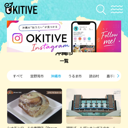
沖縄市
一覧
すべて
宜野湾市
沖縄市
うるま市
読谷村
嘉手納町