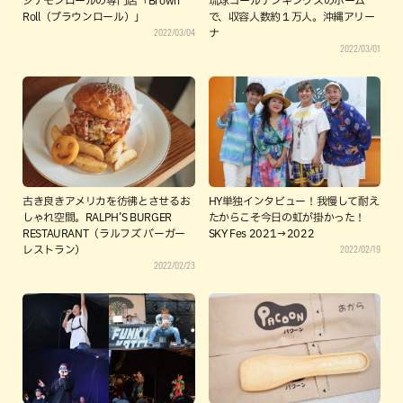
シナモンロールの専門店「Brown
琉球ゴールデンキングスのホーム
Roll（ブラウンロール）」
で、収容人数約１万人。沖縄アリー
2022/03/04
ナ
2022/03/01
古き良きアメリカを彷彿とさせるお
HY単独インタビュー！我慢して耐え
しゃれ空間。RALPH’S BURGER
たからこそ今日の虹が掛かった！
RESTAURANT（ラルフズ バーガー
SKY Fes 2021→2022
2022/02/19
レストラン）
2022/02/23