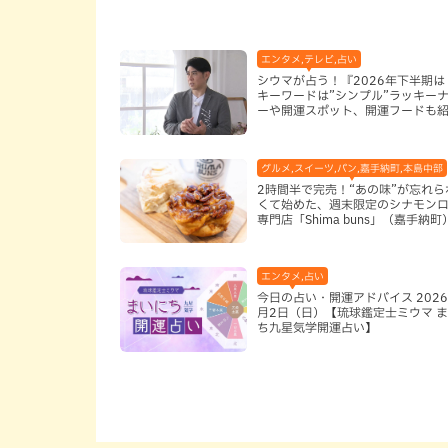
エンタメ,テレビ,占い
シウマが占う！『2026年下半期は
キーワードは”シンプル”ラッキー
ーや開運スポット、開運フードも
グルメ,スイーツ,パン,嘉手納町,本島中部
2時間半で完売！“あの味”が忘れら
くて始めた、週末限定のシナモン
専門店「Shima buns」（嘉手納町
エンタメ,占い
今日の占い・開運アドバイス 2026
月2日（日）【琉球鑑定士ミウマ 
ち九星気学開運占い】