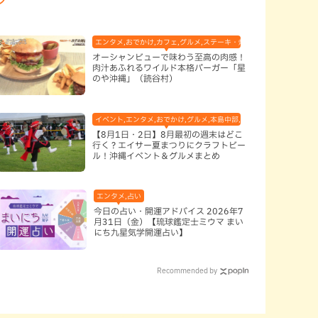
エンタメ,おでかけ,カフェ,グルメ,ステーキ・焼肉,テレビ,ハンバーガー
オーシャンビューで味わう至高の肉感！
肉汁あふれるワイルド本格バーガー「星
のや沖縄」（読谷村）
イベント,エンタメ,おでかけ,グルメ,本島中部,本島北部,本島南部
【8月1日・2日】8月最初の週末はどこ
行く？エイサー夏まつりにクラフトビー
ル！沖縄イベント＆グルメまとめ
エンタメ,占い
今日の占い・開運アドバイス 2026年7
月31日（金）【琉球鑑定士ミウマ まい
にち九星気学開運占い】
Recommended by