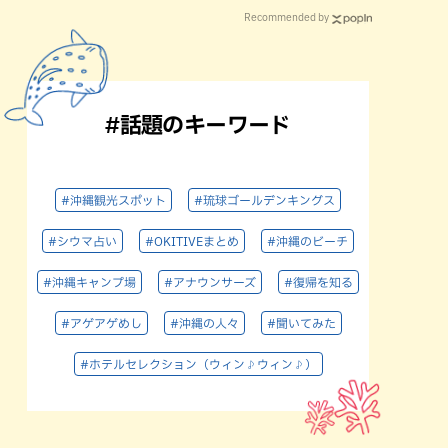
Recommended by
#話題のキーワード
#沖縄観光スポット
#琉球ゴールデンキングス
#シウマ占い
#OKITIVEまとめ
#沖縄のビーチ
#沖縄キャンプ場
#アナウンサーズ
#復帰を知る
#アゲアゲめし
#沖縄の人々
#聞いてみた
#ホテルセレクション（ウィン♪ウィン♪）