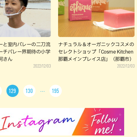
ーと室内バレーの二刀流
ナチュラル＆オーガニックコスメの
ーチバレー界期待の小学
セレクトショップ「Cosme Kitchen
河さん
那覇メインプレイス店」（那覇市）
2022/12/03
2022/12/03
129
130
195