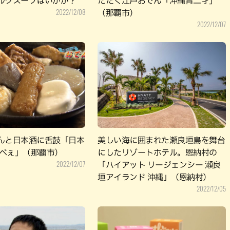
ルクスープはいかが？
ただく江戸おでん「沖縄青二才」
2022/12/08
（那覇市）
2022/12/07
んと日本酒に舌鼓「日本
美しい海に囲まれた瀬良垣島を舞台
すべぇ」（那覇市）
にしたリゾートホテル。恩納村の
2022/12/07
「ハイアット リージェンシー 瀬良
垣アイランド 沖縄」（恩納村）
2022/12/05