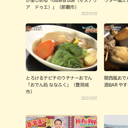
が楽しめる「osteria due（オステリ
ウダー風ミ
ア ドゥエ）」（那覇市）
2022/12/10
とろけるテビチのウチナーおでん
関西風おで
「おでん処 ななふく」（豊見城
酒BAR や
市）
2022/12/07