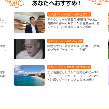
あなたへおすすめ！
地域,暮らし,本島南部,沖縄移住,那覇市
？』
アナウンサーが語る”沖縄移住”Vol.01：
ナンバ
偶然のご縁から始まった移住生活が、私
紹介
にとって120点満点になった理由
エンタメ,テレビ,復帰50年,文化
れな
鎌倉芳太郎～首里城を救った男～【オキ
ロール
ナワ強者（チューバー）列伝】
）
おでかけ,ホテル,名護市,地域,本島北部
年8
なぜ名護だったのか？国内初のビーチリ
まいに
ゾート「コートヤード・バイ・マリオッ
ト沖縄リゾート」に込められた想い