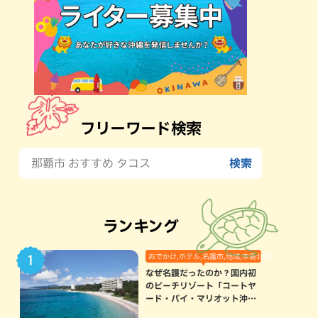
フリーワード検索
ランキング
おでかけ,ホテル,名護市,地域,本島北部
なぜ名護だったのか？国内初
のビーチリゾート「コートヤ
ード・バイ・マリオット沖縄
リゾート」に込められた想い