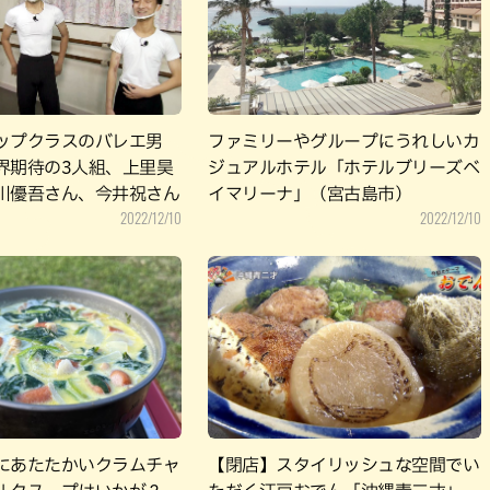
パン
カレー
バーガー
タコス・タコライス
ップクラスのバレエ男
ファミリーやグループにうれしいカ
界期待の3人組、上里昊
ジュアルホテル「ホテルブリーズベ
川優吾さん、今井祝さん
イマリーナ」（宮古島市）
2022/12/10
2022/12/10
にあたたかいクラムチャ
【閉店】スタイリッシュな空間でい