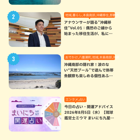
地域,暮らし,本島南部,沖縄移住,那覇市
アナウンサーが語る”沖縄移
住”Vol.01：偶然のご縁から
始まった移住生活が、私にと
って120点満点になった理由
おでかけ,八重瀬町,地域,本島南部,沖縄の海,自然
沖縄南部の隠れ家！波のな
い“天然プール”で遊んで熱帯
魚観察も楽しめる個性あふれ
る「玻名城の郷ビーチ」（八
重瀬町）
エンタメ,占い
今日の占い・開運アドバイス
2026年8月5日（水）【琉球
鑑定士ミウマ まいにち九星気
学開運占い】