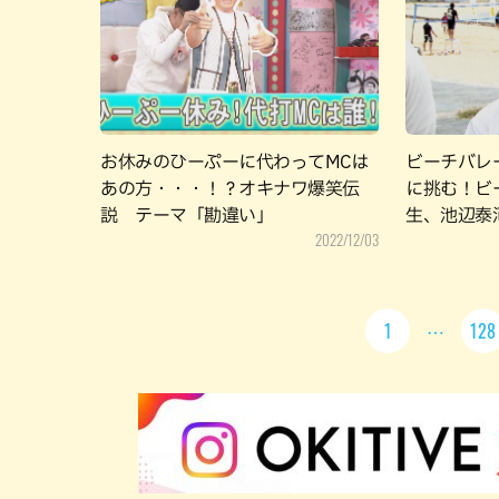
お休みのひーぷーに代わってMCは
ビーチバレ
あの方・・・！？オキナワ爆笑伝
に挑む！ビ
説 テーマ「勘違い」
生、池辺泰
2022/12/03
1
128