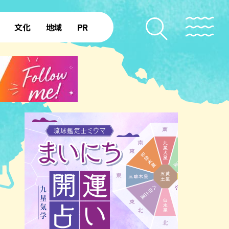
文化
地域
PR
復帰50年
本島北部
本島中部
本島南部
先島諸島
北部離島
南部離島