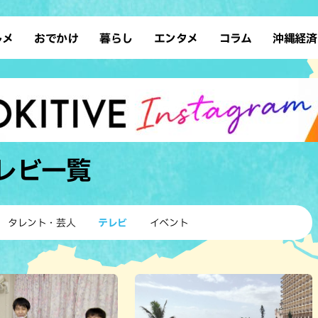
ルメ
おでかけ
暮らし
エンタメ
コラム
沖縄経済
ーメン
デート
沖縄そば
レシピ
スポーツ
ドライブ
SDGs
占い
クアウト
散歩
ファッション
カフェ
タレント・芸人
ソロ活
ローカルニュース
テレビ
・魚料理
自然
和食・日本料理
沖縄移住
イベント
子ども
沖縄旧暦行事
縄料理
歴史
アジア・エスニック
体験
レビ
一覧
中華
レジャー
イタリアン
アート
西洋料理
ショッピング
フレンチ
ホテル
タレント・芸人
テレビ
イベント
キ・焼肉
サウナ
焼鳥・串料理
公園
の肉料理
沖縄の海
居酒屋・バー
・バイキング
スイーツ