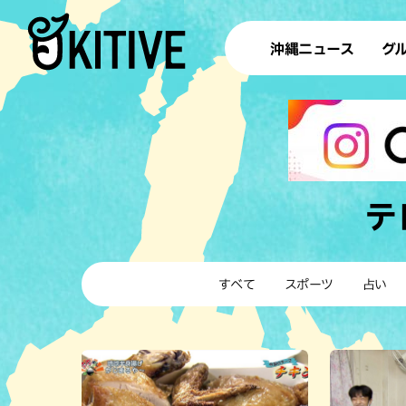
沖縄ニュース
グ
ラ
テイ
すし
沖
テ
洋食・
すべて
スポーツ
占い
ステー
その他
ブッフェ