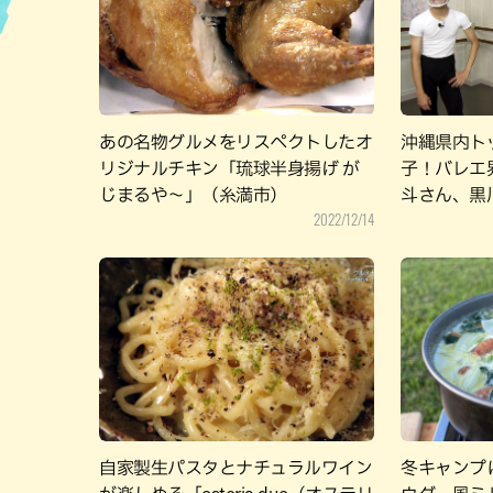
ハン
あの名物グルメをリスペクトしたオ
沖縄県内ト
リジナルチキン「琉球半身揚げ が
子！バレエ
じまるや～」（糸満市）
斗さん、黒
2022/12/14
自家製生パスタとナチュラルワイン
冬キャンプ