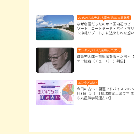
おでかけ,ホテル,名護市,地域,本島北部
なぜ名護だったのか？国内初のビ
ゾート「コートヤード・バイ・マ
ト沖縄リゾート」に込められた想
エンタメ,テレビ,復帰50年,文化
鎌倉芳太郎～首里城を救った男～
ナワ強者（チューバー）列伝】
エンタメ,占い
今日の占い・開運アドバイス 2026
月3日（月）【琉球鑑定士ミウマ 
ち九星気学開運占い】