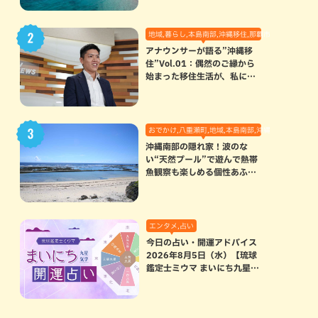
地域,暮らし,本島南部,沖縄移住,那覇市
アナウンサーが語る”沖縄移
住”Vol.01：偶然のご縁から
始まった移住生活が、私にと
って120点満点になった理由
おでかけ,八重瀬町,地域,本島南部,沖縄の海,自然
沖縄南部の隠れ家！波のな
い“天然プール”で遊んで熱帯
魚観察も楽しめる個性あふれ
る「玻名城の郷ビーチ」（八
重瀬町）
エンタメ,占い
今日の占い・開運アドバイス
2026年8月5日（水）【琉球
鑑定士ミウマ まいにち九星気
学開運占い】