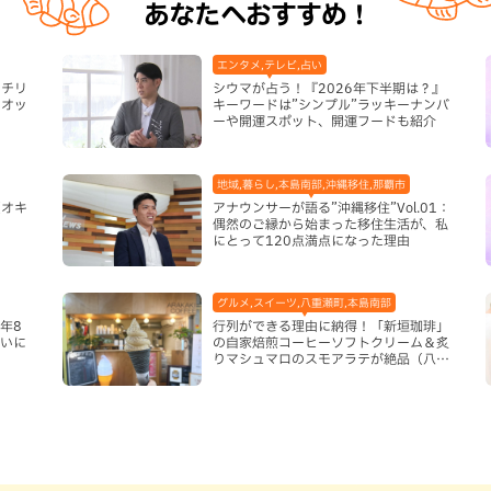
あなたへおすすめ！
エンタメ,テレビ,占い
ーチリ
シウマが占う！『2026年下半期は？』
リオッ
キーワードは”シンプル”ラッキーナンバ
い
ーや開運スポット、開運フードも紹介
地域,暮らし,本島南部,沖縄移住,那覇市
【オキ
アナウンサーが語る”沖縄移住”Vol.01：
偶然のご縁から始まった移住生活が、私
にとって120点満点になった理由
グルメ,スイーツ,八重瀬町,本島南部
年8
行列ができる理由に納得！「新垣珈琲」
まいに
の自家焙煎コーヒーソフトクリーム＆炙
りマシュマロのスモアラテが絶品（八重
瀬町）