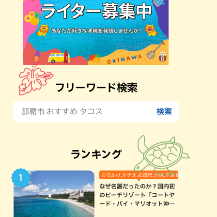
フリーワード検索
ランキング
おでかけ,ホテル,名護市,地域,本島北部
なぜ名護だったのか？国内初
のビーチリゾート「コートヤ
ード・バイ・マリオット沖縄
リゾート」に込められた想い