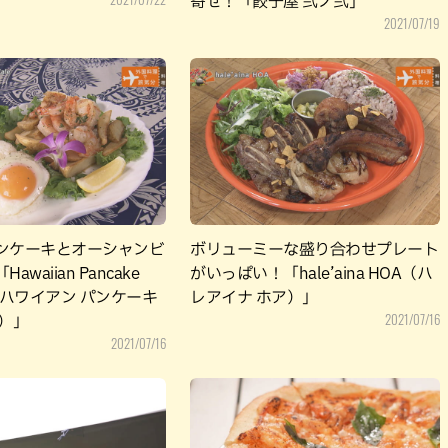
寄せ！「餃子屋 弐ノ弐」
2021/07/19
ンケーキとオーシャンビ
ボリューミーな盛り合わせプレート
waiian Pancake
がいっぱい！「hale’aina HOA（ハ
OA（ハワイアン パンケーキ
レアイナ ホア）」
2021/07/16
ア）」
2021/07/16