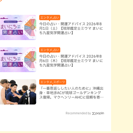
エンタメ,占い
今日の占い・開運アドバイス 2026年8
月1日（土）【琉球鑑定士ミウマ まいに
ち九星気学開運占い】
エンタメ,占い
今日の占い・開運アドバイス 2026年8
月6日（木）【琉球鑑定士ミウマ まいに
ち九星気学開運占い】
エンタメ,スポーツ
「一番恩返ししたい人のために」沖縄出
身・幸地渉ACが琉球ゴールデンキング
ス復帰。マクヘンリーAHCに信頼を寄せ
る理由
Recommended by