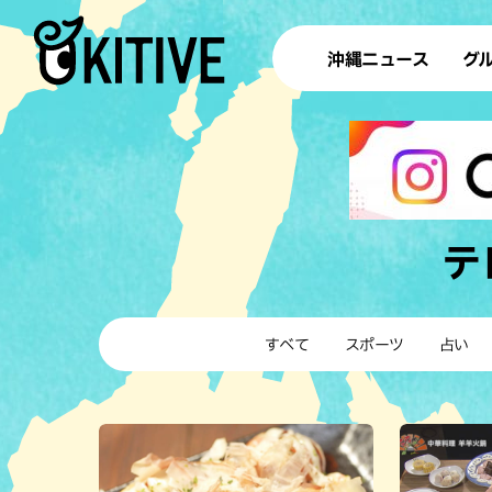
沖縄ニュース
グ
ラ
テイ
すし
沖
テ
洋食・
すべて
スポーツ
占い
ステー
その他
ブッフェ