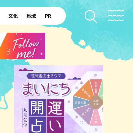
文化
地域
PR
復帰50年
本島北部
本島中部
本島南部
先島諸島
北部離島
南部離島