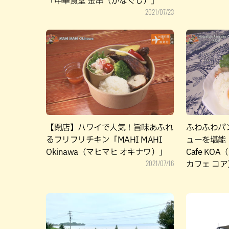
「中華食堂 金串（かなぐし）」
2021/07/23
【閉店】ハワイで人気！旨味あふれ
ふわふわパ
るフリフリチキン「MAHI MAHI
ューを堪能「Ha
Okinawa（マヒマヒ オキナワ）」
Cafe K
2021/07/16
カフェ コ