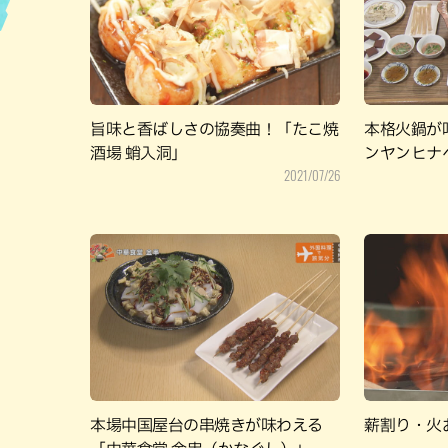
ハン
旨味と香ばしさの協奏曲！「たこ焼
本格火鍋が
酒場 蛸入洞」
ンヤンヒナ
2021/07/26
本場中国屋台の串焼きが味わえる
薪割り・火