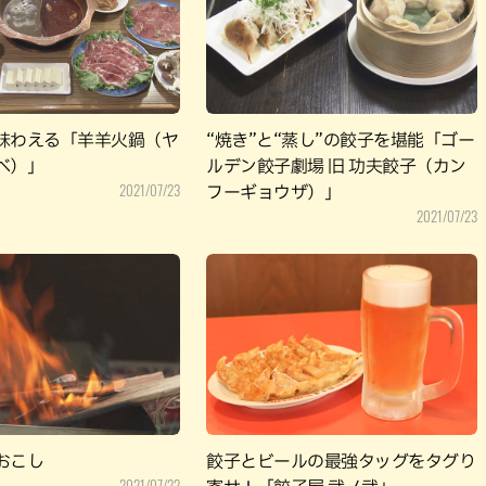
パン
カレー
バーガー
タコス・タコライス
味わえる「羊羊火鍋（ヤ
“焼き”と“蒸し”の餃子を堪能「ゴー
ベ）」
ルデン餃子劇場 旧 功夫餃子（カン
2021/07/23
フーギョウザ）」
2021/07/23
おこし
餃子とビールの最強タッグをタグり
2021/07/22