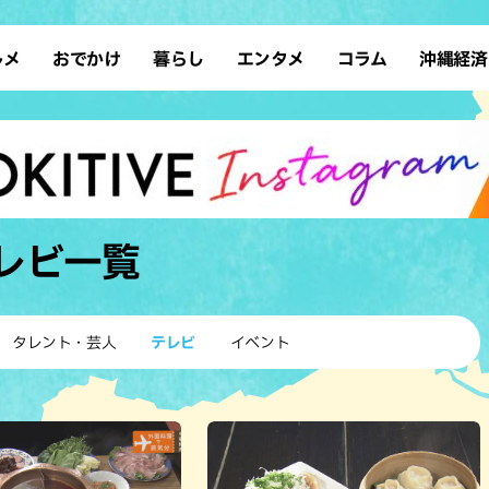
ルメ
おでかけ
暮らし
エンタメ
コラム
沖縄経済
ーメン
デート
沖縄そば
レシピ
スポーツ
ドライブ
SDGs
占い
クアウト
散歩
ファッション
カフェ
タレント・芸人
ソロ活
ローカルニュース
テレビ
・魚料理
自然
和食・日本料理
沖縄移住
イベント
子ども
沖縄旧暦行事
縄料理
歴史
アジア・エスニック
体験
レビ
一覧
中華
レジャー
イタリアン
アート
西洋料理
ショッピング
フレンチ
ホテル
タレント・芸人
テレビ
イベント
キ・焼肉
サウナ
焼鳥・串料理
公園
の肉料理
沖縄の海
居酒屋・バー
・バイキング
スイーツ