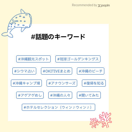
Recommended by
#話題のキーワード
#沖縄観光スポット
#琉球ゴールデンキングス
#シウマ占い
#OKITIVEまとめ
#沖縄のビーチ
#沖縄キャンプ場
#アナウンサーズ
#復帰を知る
#アゲアゲめし
#沖縄の人々
#聞いてみた
#ホテルセレクション（ウィン♪ウィン♪）