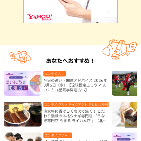
あなたへおすすめ！
エンタメ,占い
今日の占い・開運アドバイス 2026年
8月5日（水）【琉球鑑定士ミウマ ま
いにち九星気学開運占い】
エンタメ,グルメ,テイクアウト,テレビ,北中城村,和食・日本料理,地
注文毎に香ばしく炭火で焼く！ こだ
わり満載の本格ウナギ専門店 「うな
ぎ専門店 うまる ライカム店 」（北中
城村）
エンタメ,スポーツ