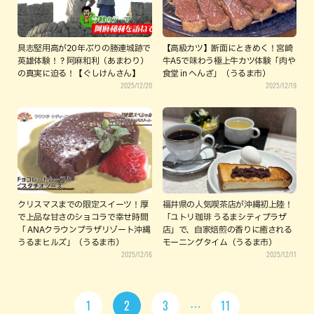
具志堅用高が20年ぶりの勝連城跡で
【高級カツ】断面にときめく！宮崎
英雄体験！？阿麻和利（あまわり）
牛A5で味わう極上牛カツ体験「肉や
の真実に迫る！【ぐしけんさん】
食堂 in へんざ」（うるま市）
2025/12/20
2025/12/19
クリスマスまでの限定スイーツ！厚
福井県の人気喫茶店が沖縄初上陸！
で上品な甘さのショコラで幸せ時間
「ユトリ珈琲 うるまシティプラザ
「 ANAクラウンプラザリゾート沖縄
店」で、自家焙煎の香りに癒される
うるまヒルズ」（うるま市）
モーニングタイム（うるま市）
2025/12/16
2025/12/11
1
2
3
11