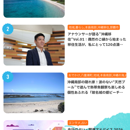
れた想い
地域,暮らし,本島南部,沖縄移住,那覇市
アナウンサーが語る”沖縄移
住”Vol.01：偶然のご縁から始まった
移住生活が、私にとって120点満点
になった理由
おでかけ,八重瀬町,地域,本島南部,沖縄の海,自
沖縄南部の隠れ家！波のない“天然プ
ール”で遊んで熱帯魚観察も楽しめる
個性あふれる「玻名城の郷ビーチ」
（八重瀬町）
エンタメ,占い
今日の占い・開運アドバイス 2026