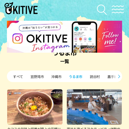
うるま市
一覧
すべて
宜野湾市
沖縄市
うるま市
読谷村
嘉手納町