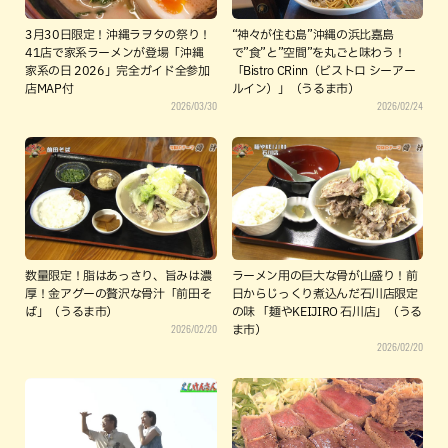
3月30日限定！沖縄ラヲタの祭り！
“神々が住む島”沖縄の浜比嘉島
41店で家系ラーメンが登場「沖縄
で”食”と”空間”を丸ごと味わう！
家系の日 2026」完全ガイド全参加
「Bistro CRinn（ビストロ シーアー
店MAP付
ルイン）」（うるま市）
2026/03/30
2026/02/24
数量限定！脂はあっさり、旨みは濃
ラーメン用の巨大な骨が山盛り！前
厚！金アグーの贅沢な骨汁「前田そ
日からじっくり煮込んだ石川店限定
ば」（うるま市）
の味 「麺やKEIJIRO 石川店」（うる
2026/02/20
ま市）
2026/02/20