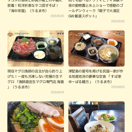
タコスの旨味と卵黄が極上の平麺に
雨でも遊べるアクティビティ体験や
密着！和洋折衷なタコ混ぜそば！
夜の動物園と水上ショーで感動のゴ
「海中茶屋」（うるま市）
ールデンウィーク「親子で大満足
2026/06/05
GW 厳選スポット」
2026/05/03
現役マグロ漁師の店主が自ら釣り上
津堅島の屋号を掲げる民謡一家が作
げた！一度も冷凍しない究極の生マ
る地産地消の豪華な定食 「 すば家
グロ 「漁師直送生マグロ専門店 海猿
ゆーばる麺方 」（うるま市）
2026/04/03
」（うるま市）
2026/04/10