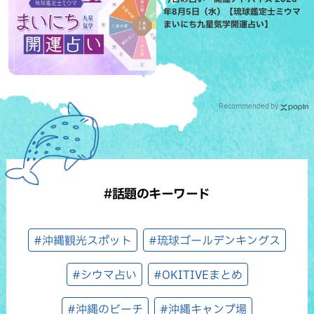
年8月5日（水）【琉球鑑定士ミウマ
まいにち九星気学開運占い】
Recommended by
#話題のキーワード
#沖縄観光スポット
#琉球ゴールデンキングス
#シウマ占い
#OKITIVEまとめ
#沖縄のビーチ
#沖縄キャンプ場