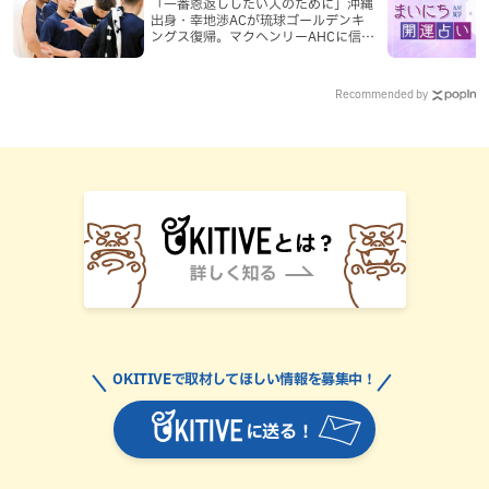
「一番恩返ししたい人のために」沖縄
出身・幸地渉ACが琉球ゴールデンキ
ングス復帰。マクヘンリーAHCに信頼
を寄せる理由
Recommended by
OKITIVEで取材してほしい情報を募集中！
に送る！