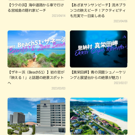
【ウクの浜】海中道路から車で行け
【あざまサンサンビーチ】流木ブラ
る宮城島の隠れ家ビーチ
ンコの映えビーチ！アクティビティ
2023/04/14
も充実で一日楽しめる
2023/04/06
【ザネー浜（Beach51）】岩の窓が
【真栄田岬】青の洞窟シュノーケリ
「映える！」と話題の絶景スポット
ングと展望台からの絶景が魅力！
2023/02/27
へ
2023/03/03