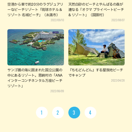
空港から車で約20分のラグジュアリ
天然白砂のビーチとやんばるの森が
ーなビーチリゾート「琉球ホテル＆
連なる「オクマ プライベートビーチ
リゾート 名城ビーチ」（糸満市）
& リゾート」（国頭村）
2022/09/10
2022/08/07
サンゴ礁の海に囲まれた国立公園の
『ちむどんどん』する屋我地ビーチ
中にあるリゾート。恩納村の「ANA
でキャンプ
2022/04/28
インターコンチネンタル万座ビーチ
リゾート」
2022/06/09
1
2
3
4