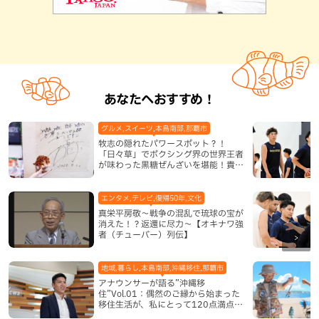
あなたへおすすめ！
グルメ,スイーツ,本島南部,那覇市
牧志の隠れたパワースポット？！
「日々草」でボクシング界の世界王者
が味わった黒糖ぜんざいを堪能！貴重
なサインと手作りケーキも要チェック
（那覇市）
エンタメ,テレビ,復帰50年,文化
真栄平房敬～戦争の混乱で琉球の宝が
消えた！？返還に尽力～【オキナワ強
者（チューバー）列伝】
地域,暮らし,本島南部,沖縄移住,那覇市
アナウンサーが語る”沖縄移
住”Vol.01：偶然のご縁から始まった
移住生活が、私にとって120点満点に
なった理由