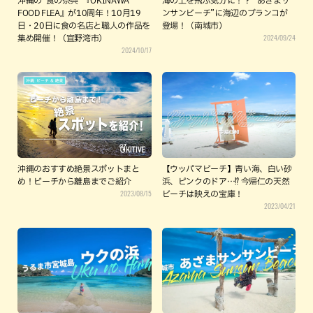
沖縄の”食の祭典”『OKINAWA
海の上を飛ぶ気分に！？ ”あざまサ
FOOD FLEA』が10周年！10月19
ンサンビーチ”に海辺のブランコが
日・20日に食の名店と職人の作品を
登場！（南城市）
2024/09/24
集め開催！（宜野湾市）
2024/10/17
沖縄のおすすめ絶景スポットまと
【ウッパマビーチ】青い海、白い砂
め！ビーチから離島までご紹介
浜、ピンクのドア…⁉ 今帰仁の天然
2023/08/15
ビーチは映えの宝庫！
2023/04/21