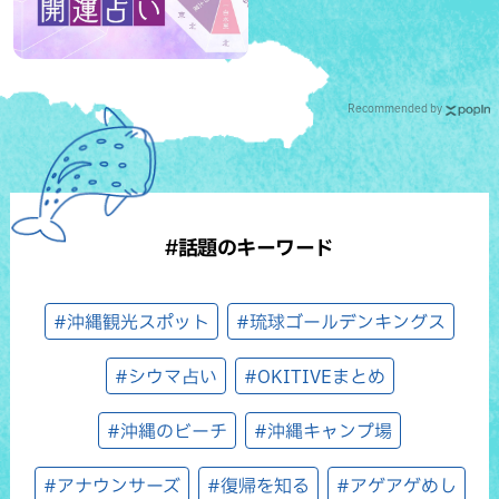
Recommended by
#話題のキーワード
#沖縄観光スポット
#琉球ゴールデンキングス
#シウマ占い
#OKITIVEまとめ
#沖縄のビーチ
#沖縄キャンプ場
#アナウンサーズ
#復帰を知る
#アゲアゲめし