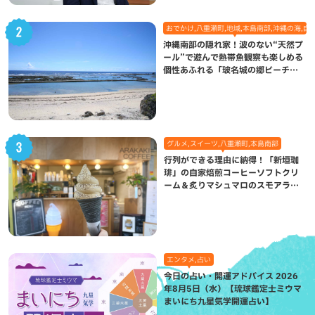
おでかけ,八重瀬町,地域,本島南部,沖縄の海,自
沖縄南部の隠れ家！波のない“天然プ
ール”で遊んで熱帯魚観察も楽しめる
個性あふれる「玻名城の郷ビーチ」
（八重瀬町）
グルメ,スイーツ,八重瀬町,本島南部
行列ができる理由に納得！「新垣珈
琲」の自家焙煎コーヒーソフトクリ
ーム＆炙りマシュマロのスモアラテ
が絶品（八重瀬町）
エンタメ,占い
今日の占い・開運アドバイス 2026
年8月5日（水）【琉球鑑定士ミウマ
まいにち九星気学開運占い】