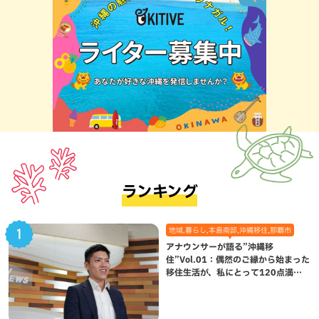
ランキング
地域,暮らし,本島南部,沖縄移住,那覇市
アナウンサーが語る”沖縄移
住”Vol.01：偶然のご縁から始まった
移住生活が、私にとって120点満点
になった理由