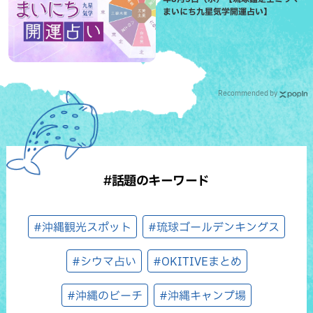
まいにち九星気学開運占い】
Recommended by
#話題のキーワード
#沖縄観光スポット
#琉球ゴールデンキングス
#シウマ占い
#OKITIVEまとめ
#沖縄のビーチ
#沖縄キャンプ場