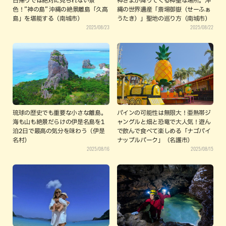
日帰りでは絶対に見られない景
神さまが降りてくる神聖な場所。沖
色！”神の島” 沖縄の絶景離島「久高
縄の世界遺産「斎場御嶽（せーふぁ
島」を堪能する（南城市）
うたき）」聖地の巡り方（南城市）
2025/08/23
2025/08/22
琉球の歴史でも重要な小さな離島。
パインの可能性は無限大！亜熱帯ジ
海も山も絶景だらけの伊是名島を1
ャングルと畑と恐竜で大人気！遊ん
泊2日で最高の気分を味わう（伊是
で飲んで食べて楽しめる「ナゴパイ
名村）
ナップルパーク」（名護市）
2025/08/16
2025/08/15