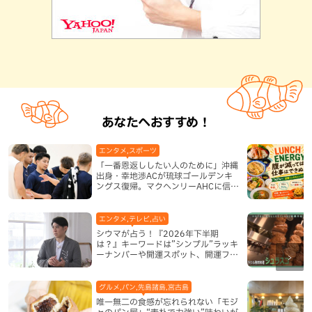
あなたへおすすめ！
エンタメ,スポーツ
「一番恩返ししたい人のために」沖縄
出身・幸地渉ACが琉球ゴールデンキ
ングス復帰。マクヘンリーAHCに信頼
を寄せる理由
エンタメ,テレビ,占い
シウマが占う！『2026年下半期
は？』キーワードは”シンプル”ラッキ
ーナンバーや開運スポット、開運フー
ドも紹介
グルメ,パン,先島諸島,宮古島
唯一無二の食感が忘れられない「モジ
ャのパン屋」“素朴で力強い”味わいが