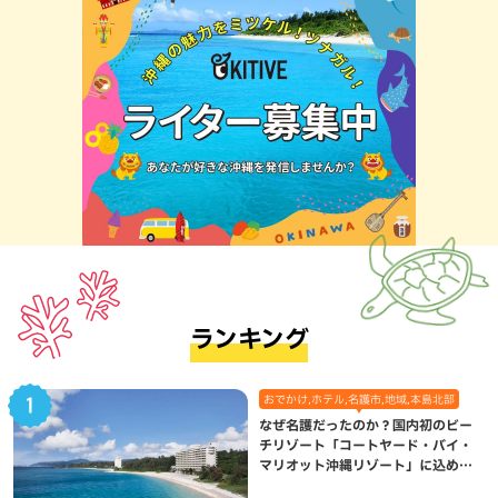
ランキング
おでかけ,ホテル,名護市,地域,本島北部
なぜ名護だったのか？国内初のビー
チリゾート「コートヤード・バイ・
マリオット沖縄リゾート」に込めら
れた想い