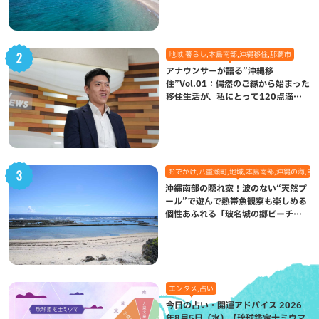
地域,暮らし,本島南部,沖縄移住,那覇市
アナウンサーが語る”沖縄移
住”Vol.01：偶然のご縁から始まった
移住生活が、私にとって120点満点
になった理由
おでかけ,八重瀬町,地域,本島南部,沖縄の海,自
沖縄南部の隠れ家！波のない“天然プ
ール”で遊んで熱帯魚観察も楽しめる
個性あふれる「玻名城の郷ビーチ」
（八重瀬町）
エンタメ,占い
今日の占い・開運アドバイス 2026
年8月5日（水）【琉球鑑定士ミウマ