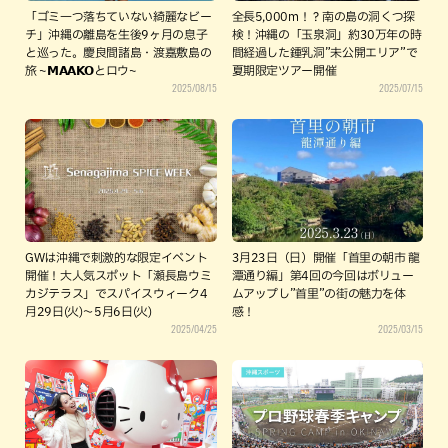
「ゴミ一つ落ちていない綺麗なビー
全長5,000m！？南の島の洞くつ探
チ」沖縄の離島を生後9ヶ月の息子
検！沖縄の「玉泉洞」約30万年の時
と巡った。慶良間諸島・渡嘉敷島の
間経過した鍾乳洞”未公開エリア”で
旅 ~𝗠𝗔𝗔𝗞𝗢とロウ~
夏期限定ツアー開催
2025/08/15
2025/07/15
GWは沖縄で刺激的な限定イベント
3月23日（日）開催「首里の朝市 龍
開催！大人気スポット「瀬長島ウミ
潭通り編」第4回の今回はボリュー
カジテラス」でスパイスウィーク4
ムアップし”首里”の街の魅力を体
月29日(火)〜5月6日(火)
感！
2025/04/25
2025/03/15