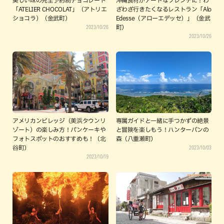
美しい味の完全予約制チョコレート
沖縄食材がアートなフレンチに！わ
「ATELIER CHOCOLAT」（アトリエ
ざわざ行きたくなるレストラン「Alo
ショコラ）（金武町）
Edesse（アローエデッセ）」（金武
2023/10/26
町）
2023/10/26
アメリカンビレッジ（美浜タウンリ
専属ガイドと一緒に手つかずの絶景
ゾート）の楽しみ方！パンケーキや
と冒険を楽しもう！ハンターバンの
フォトスポットのおすすめも！（北
森（八重瀬町）
2023/10/03
谷町）
2023/10/19