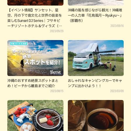
【イベント情報】サンセット、星
沖縄の風を感じながら観光！沖縄唯
空、月の下で島文化と世界の音楽を
一の人力車「花鳥風月～Ryukyu～」
楽しむSunset DJ Series｜フサキビ
（那覇市）
2023/09/16
ーチリゾートホテル＆ヴィラズ（石
2023/09/29
垣島）
沖縄のおすすめ絶景スポットまと
おしゃれなキャンピングカーでキャ
め！ビーチから離島までご紹介
ンプに出かけよう！！
2023/08/15
2023/03/09