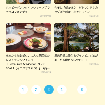
ハッピーバレンタイン♡キャンプで
今年は「ぽかぽか」がトレンド？カ
チョコフォンデュ
ラダぽかぽか！ホットワイン
2023/02/09
2023/01/19
高台から海を望む。大人な雰囲気の
風光明媚な景色とグランピング泊が
レストラン＆ワインバー
楽しめる慶佐次CAMP SITE
2022/10/27
「Restaurant & Winebar INIZIO
SCALA（イニジオスカラ）」（西原
2022/11/29
町）
1
2
3
4
6