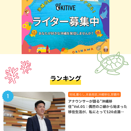
ランキング
地域,暮らし,本島南部,沖縄移住,那覇市
アナウンサーが語る”沖縄移
住”Vol.01：偶然のご縁から始まった
移住生活が、私にとって120点満点
になった理由