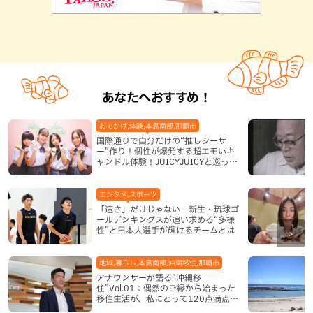
あなたへおすすめ！
おでかけ,体験,本島南部,那覇市
国際通りで自分だけの“推しシーサ
ー”作り！個性が爆発する超エモいキ
ャンドル体験！JUICYJUICYと巡って
沖縄新定番を探す
エンタメ,スポーツ
「速さ」だけじゃない 新生・琉球ゴ
ールデンキングスが追い求める“多様
性”と日本人選手が輝けるチームとは
地域,暮らし,本島南部,沖縄移住,那覇市
アナウンサーが語る”沖縄移
住”Vol.01：偶然のご縁から始まった
移住生活が、私にとって120点満点に
なった理由