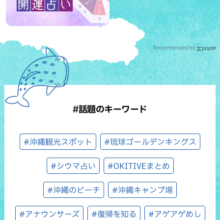
Recommended by
#話題のキーワード
#沖縄観光スポット
#琉球ゴールデンキングス
#シウマ占い
#OKITIVEまとめ
#沖縄のビーチ
#沖縄キャンプ場
#アナウンサーズ
#復帰を知る
#アゲアゲめし