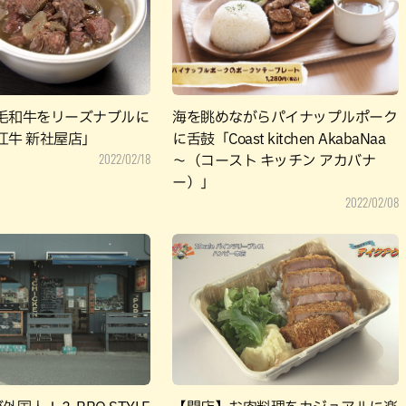
パン
カレー
バーガー
タコス・タコライス
毛和牛をリーズナブルに
海を眺めながらパイナップルポーク
江牛 新社屋店」
に舌鼓「Coast kitchen AkabaNaa
2022/02/18
～（コースト キッチン アカバナ
ー）」
2022/02/08