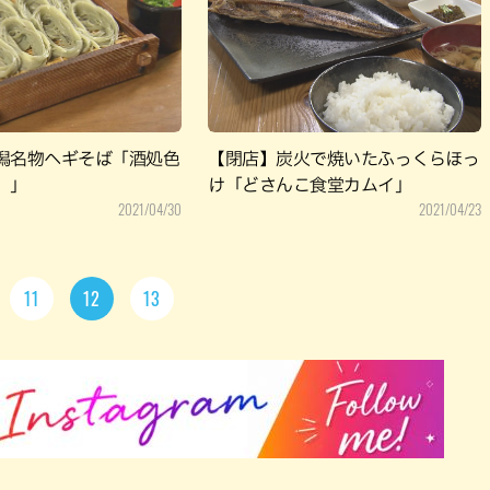
潟名物ヘギそば「酒処色
【閉店】炭火で焼いたふっくらほっ
）」
け「どさんこ食堂カムイ」
2021/04/30
2021/04/23
11
12
13