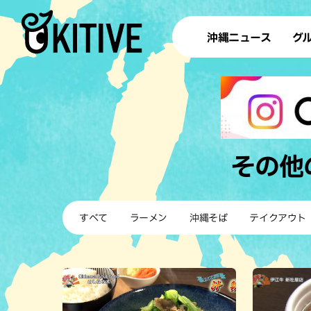
沖縄ニュース
グ
ラ
テイ
すし
沖
その他
洋食・
すべて
ラーメン
沖縄そば
テイクアウト
ステー
その他
ブッフェ