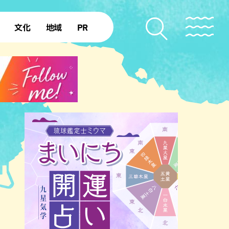
文化
地域
PR
復帰50年
本島北部
本島中部
本島南部
先島諸島
北部離島
南部離島
ジア・エスニック
中華
イタリアン
洋食・西洋料理
フレ