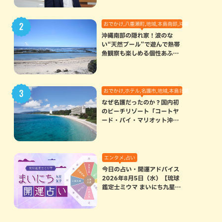
おでかけ,八重瀬町,地域,本島南部,沖縄の海,自然
沖縄南部の隠れ家！波のな
い“天然プール”で遊んで熱帯
魚観察も楽しめる個性あふれ
る「玻名城の郷ビーチ」（八
重瀬町）
おでかけ,ホテル,名護市,地域,本島北部
なぜ名護だったのか？国内初
のビーチリゾート「コートヤ
ード・バイ・マリオット沖縄
リゾート」に込められた想い
エンタメ,占い
今日の占い・開運アドバイス
2026年8月5日（水）【琉球
鑑定士ミウマ まいにち九星気
学開運占い】