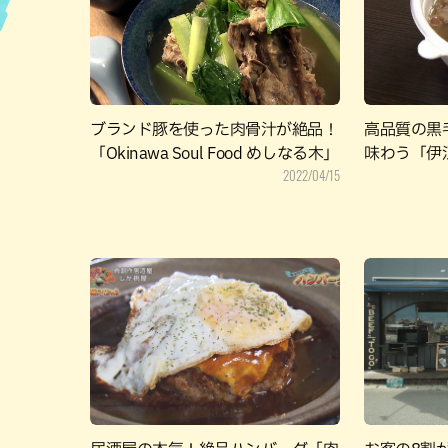
ハン
ブランド豚を使った肉骨汁が絶品！
高品質の黒
「Okinawa Soul Food めしなる木」
味わう「伊
2022/04/15