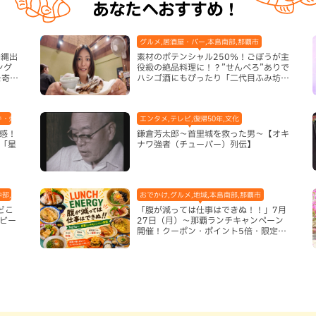
あなたへおすすめ！
グルメ,居酒屋・バー,本島南部,那覇市
沖縄出
素材のポテンシャル250％！ごぼうが主
ング
役級の絶品料理に！？”せんべろ”ありで
を寄せ
ハシゴ酒にもぴったり「二代目ふみ坊
亭」（那覇市）
キ・焼肉,テレビ,ハンバーガー,ホテル,地域,本島中部,読谷村
エンタメ,テレビ,復帰50年,文化
感！
鎌倉芳太郎～首里城を救った男～【オキ
「星
ナワ強者（チューバー）列伝】
中部,本島北部,本島南部
おでかけ,グルメ,地域,本島南部,那覇市
どこ
「腹が減っては仕事はできぬ！！」7月
ビー
27日（月）〜那覇ランチキャンペーン
開催！クーポン・ポイント5倍・限定グ
ッズが当たる12日間