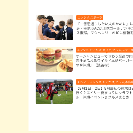
エンタメ,スポーツ
「一番恩返ししたい人のために」
身・幸地渉ACが琉球ゴールデンキ
ス復帰。マクヘンリーAHCに信頼
る理由
エンタメ,おでかけ,カフェ,グルメ,ステー
オーシャンビューで味わう至高の肉
肉汁あふれるワイルド本格バーガー
のや沖縄」（読谷村）
イベント,エンタメ,おでかけ,グルメ,本島
【8月1日・2日】8月最初の週末は
行く？エイサー夏まつりにクラフト
ル！沖縄イベント＆グルメまとめ