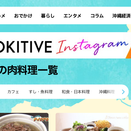
ルメ
おでかけ
暮らし
エンタメ
コラム
沖縄経済
ーメン
デート
沖縄そば
レシピ
スポーツ
ドライブ
SDGs
占い
クアウト
散歩
ファッション
カフェ
タレント・芸人
ソロ活
ローカルニュース
テレビ
・魚料理
自然
和食・日本料理
沖縄移住
イベント
子ども
沖縄旧暦行事
縄料理
歴史
アジア・エスニック
体験
の肉料理
一覧
中華
レジャー
イタリアン
アート
西洋料理
ショッピング
フレンチ
ホテル
カフェ
すし・魚料理
和食・日本料理
沖縄料理
ア
キ・焼肉
サウナ
焼鳥・串料理
公園
の肉料理
沖縄の海
居酒屋・バー
・バイキング
スイーツ