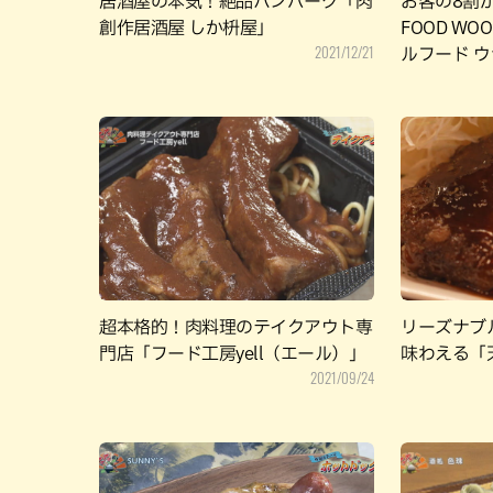
居酒屋の本気！絶品ハンバーグ「肉
お客の8割が外
創作居酒屋 しか枡屋」
FOOD W
2021/12/21
ルフード 
超本格的！肉料理のテイクアウト専
リーズナブ
門店「フード工房yell（エール）」
味わえる「
2021/09/24