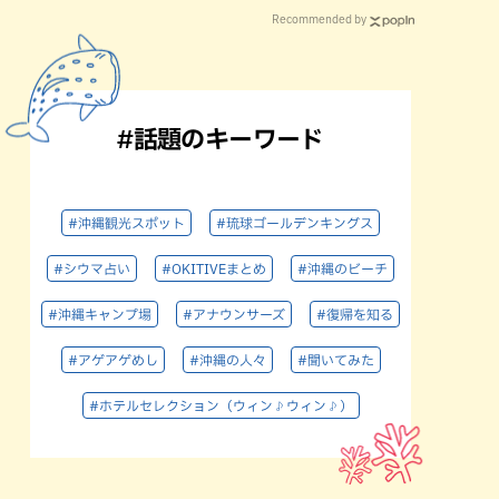
Recommended by
#話題のキーワード
#沖縄観光スポット
#琉球ゴールデンキングス
#シウマ占い
#OKITIVEまとめ
#沖縄のビーチ
#沖縄キャンプ場
#アナウンサーズ
#復帰を知る
#アゲアゲめし
#沖縄の人々
#聞いてみた
#ホテルセレクション（ウィン♪ウィン♪）