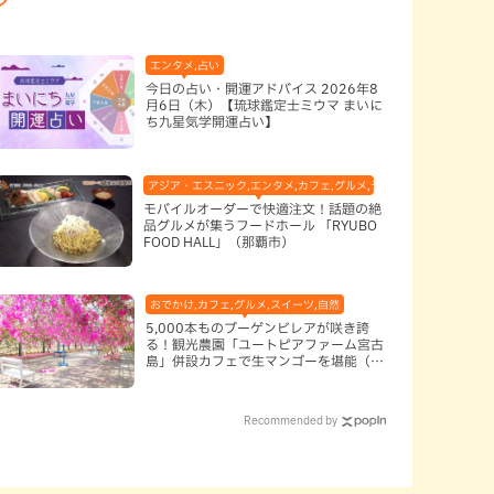
エンタメ,占い
今日の占い・開運アドバイス 2026年8
月6日（木）【琉球鑑定士ミウマ まいに
ち九星気学開運占い】
アジア・エスニック,エンタメ,カフェ,グルメ,テレビ,中華,地域,本島南
モバイルオーダーで快適注文！話題の絶
品グルメが集うフードホール 「RYUBO
FOOD HALL」（那覇市）
おでかけ,カフェ,グルメ,スイーツ,自然
5,000本ものブーゲンビレアが咲き誇
る！観光農園「ユートピアファーム宮古
島」併設カフェで生マンゴーを堪能（宮
古島）
Recommended by