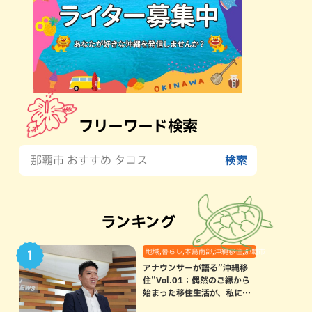
フリーワード検索
ランキング
地域,暮らし,本島南部,沖縄移住,那覇市
アナウンサーが語る”沖縄移
住”Vol.01：偶然のご縁から
始まった移住生活が、私にと
って120点満点になった理由