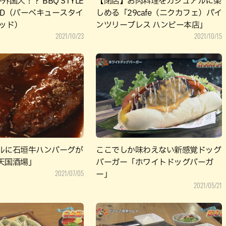
国人！？ BBQ STYLE
【閉店】お肉料理をカジュアルに楽
OOD（バーベキュースタイ
しめる「29cafe（ニクカフェ）パイ
ウッド）
ンツリーブレス ハンビー本店」
2021/10/23
2021/10/15
ルに石垣牛ハンバーグが
ここでしか味わえない新感覚ドッグ
天国酒場」
バーガー「ホワイトドッグバーガ
2021/07/05
ー」
2021/05/21