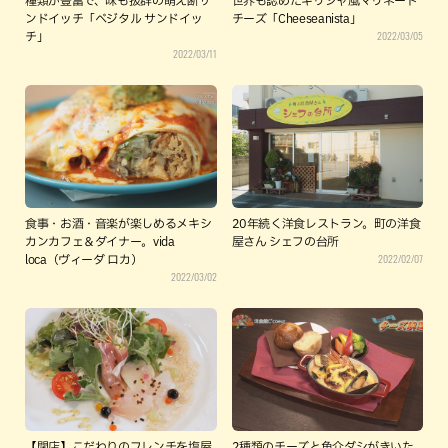
種類が豊富で、味も抜群の萌え断サ
世界も認めたギリシャ風マリネード
ンドイッチ「ベジタル サンドイッ
チーズ「Cheeseanista」
2022/03/05
チ」
2022/03/11
食事・お酒・音楽が楽しめるメキシ
20年続く洋食レストラン。町の洋食
カンカフェ＆ダイナー。vida
屋さん シェフの台所
2022/02/07
loca（ヴィーダ ロカ）
2022/03/02
【閉店】こだわりのフレンチを塩屋
2種類のチーズと魚介ダシがきいた