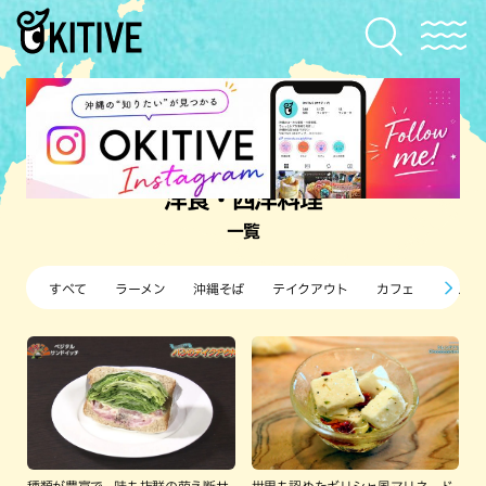
洋食・西洋料理
一覧
すべて
ラーメン
沖縄そば
テイクアウト
カフェ
すし・