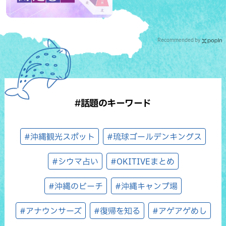
Recommended by
#話題のキーワード
#沖縄観光スポット
#琉球ゴールデンキングス
#シウマ占い
#OKITIVEまとめ
#沖縄のビーチ
#沖縄キャンプ場
#アナウンサーズ
#復帰を知る
#アゲアゲめし