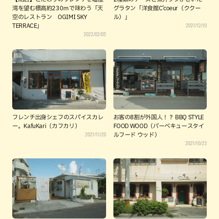
湾を望む標高約230ｍで味わう「天
グラタン「洋食館C’coeur（ククー
空のレストラン OGIMI SKY
ル）」
2021/12/10
TERRACE」
2022/02/05
フレンチ出身シェフのスパイスカレ
お客の8割が外国人！？ BBQ STYLE
ー。KafuKari（カフカリ）
FOOD WOOD（バーベキュースタイ
2021/11/20
ルフード ウッド）
2021/10/23