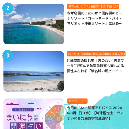
おでかけ,ホテル,名護市,地域,本島北部
なぜ名護だったのか？国内初のビー
チリゾート「コートヤード・バイ・
マリオット沖縄リゾート」に込めら
れた想い
おでかけ,八重瀬町,地域,本島南部,沖縄の海,自
沖縄南部の隠れ家！波のない“天然プ
ール”で遊んで熱帯魚観察も楽しめる
個性あふれる「玻名城の郷ビーチ」
（八重瀬町）
エンタメ,占い
今日の占い・開運アドバイス 2026
年8月5日（水）【琉球鑑定士ミウマ
まいにち九星気学開運占い】