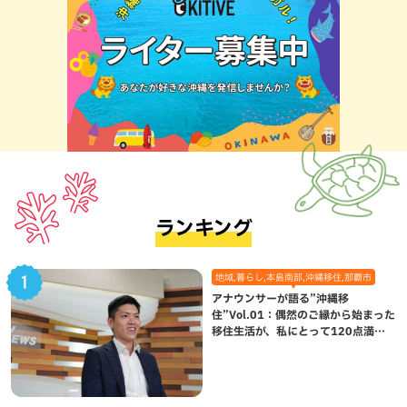
ランキング
地域,暮らし,本島南部,沖縄移住,那覇市
アナウンサーが語る”沖縄移
住”Vol.01：偶然のご縁から始まった
移住生活が、私にとって120点満点
になった理由