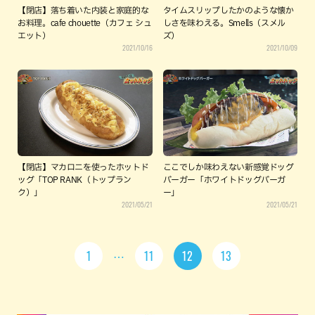
【閉店】落ち着いた内装と家庭的な
タイムスリップしたかのような懐か
お料理。cafe chouette（カフェ シュ
しさを味わえる。Smells（スメル
エット）
ズ）
2021/10/16
2021/10/09
【閉店】マカロニを使ったホットド
ここでしか味わえない新感覚ドッグ
ッグ「TOP RANK（トップラン
バーガー「ホワイトドッグバーガ
ク）」
ー」
2021/05/21
2021/05/21
1
11
12
13