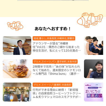
あなたへおすすめ！
地域,暮らし,本島南部,沖縄移住,那覇市
アナウンサーが語る”沖縄移
住”Vol.01：偶然のご縁から始まった
移住生活が、私にとって120点満点に
なった理由
グルメ,スイーツ,パン,嘉手納町,本島中部
2時間半で完売！“あの味”が忘れられ
なくて始めた、週末限定のシナモンロ
ール専門店「Shima buns」（嘉手納
町）
グルメ,スイーツ,八重瀬町,本島南部
行列ができる理由に納得！「新垣珈
琲」の自家焙煎コーヒーソフトクリー
ム＆炙りマシュマロのスモアラテが絶
品（八重瀬町）