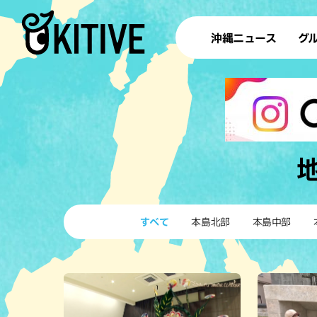
沖縄ニュース
グ
ラ
テイ
すし
沖
洋食・
すべて
本島北部
本島中部
ステー
その他
ブッフェ