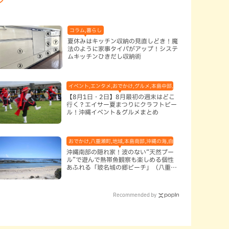
コラム,暮らし
夏休みはキッチン収納の見直しどき！魔
法のように家事タイパがアップ！システ
ムキッチンひきだし収納術
イベント,エンタメ,おでかけ,グルメ,本島中部,本島北部,本島南部
【8月1日・2日】8月最初の週末はどこ
行く？エイサー夏まつりにクラフトビー
ル！沖縄イベント＆グルメまとめ
おでかけ,八重瀬町,地域,本島南部,沖縄の海,自然
沖縄南部の隠れ家！波のない“天然プー
ル”で遊んで熱帯魚観察も楽しめる個性
あふれる「玻名城の郷ビーチ」（八重瀬
町）
Recommended by