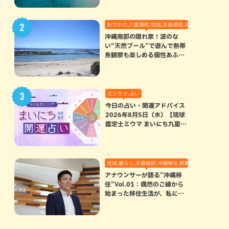
おでかけ,八重瀬町,地域,本島南部,沖縄の海,自然
沖縄南部の隠れ家！波のな
い“天然プール”で遊んで熱帯
魚観察も楽しめる個性あふれ
る「玻名城の郷ビーチ」（八
重瀬町）
エンタメ,占い
今日の占い・開運アドバイス
2026年8月5日（水）【琉球
鑑定士ミウマ まいにち九星気
学開運占い】
地域,暮らし,本島南部,沖縄移住,那覇市
アナウンサーが語る”沖縄移
住”Vol.01：偶然のご縁から
始まった移住生活が、私にと
って120点満点になった理由