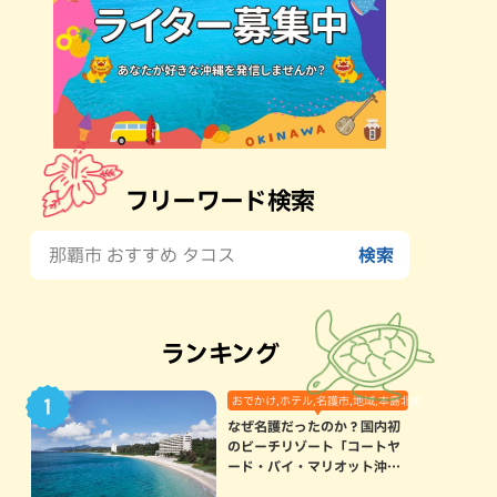
フリーワード検索
ランキング
おでかけ,ホテル,名護市,地域,本島北部
なぜ名護だったのか？国内初
のビーチリゾート「コートヤ
ード・バイ・マリオット沖縄
リゾート」に込められた想い