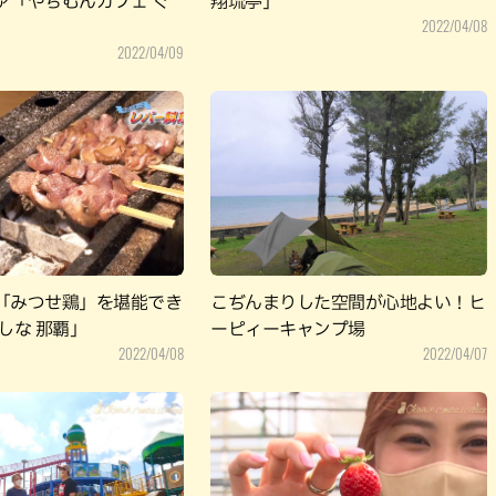
ァ「やちむんカフェ ぐ
翔琉亭」
2022/04/08
2022/04/09
「みつせ鶏」を堪能でき
こぢんまりした空間が心地よい！ヒ
しな 那覇」
ーピィーキャンプ場
2022/04/08
2022/04/07