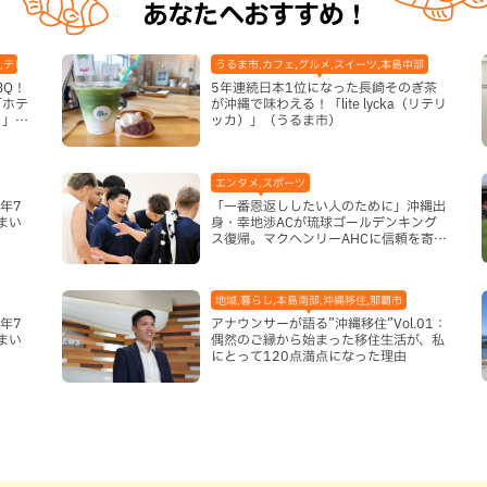
あなたへおすすめ！
,テレビ,ホテル,地域,本島南部,那覇市
うるま市,カフェ,グルメ,スイーツ,本島中部
BQ！
5年連続日本1位になった長崎そのぎ茶
「ホテ
が沖縄で味わえる！「lite lycka（リテリ
り」
ッカ）」（うるま市）
エンタメ,スポーツ
年7
「一番恩返ししたい人のために」沖縄出
まい
身・幸地渉ACが琉球ゴールデンキング
ス復帰。マクヘンリーAHCに信頼を寄せ
る理由
地域,暮らし,本島南部,沖縄移住,那覇市
年7
アナウンサーが語る”沖縄移住”Vol.01：
まい
偶然のご縁から始まった移住生活が、私
にとって120点満点になった理由