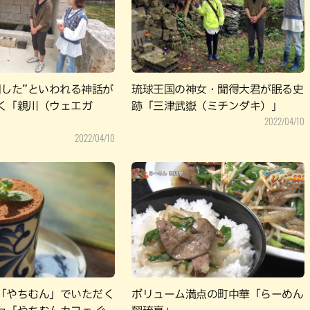
パン
カレー
バーガー
タコス・タコライス
用した”といわれる神話が
琉球王国の神女・聞得大君が眠る史
く「親川（ウェエガ
跡「三津武嶽（ミチンダキ）」
2022/04/10
2022/04/10
「やちむん」でいただく
ボリューム満点の町中華「らーめん