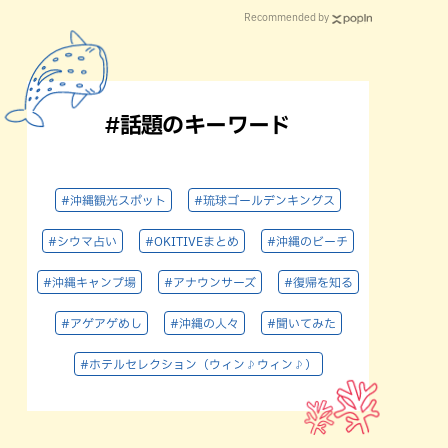
Recommended by
#話題のキーワード
#沖縄観光スポット
#琉球ゴールデンキングス
#シウマ占い
#OKITIVEまとめ
#沖縄のビーチ
#沖縄キャンプ場
#アナウンサーズ
#復帰を知る
#アゲアゲめし
#沖縄の人々
#聞いてみた
#ホテルセレクション（ウィン♪ウィン♪）