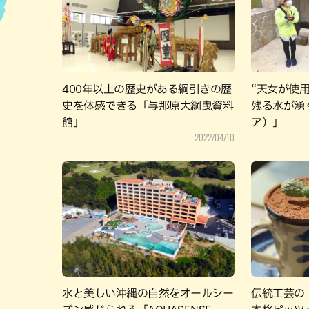
ハン
400年以上の歴史がある綱引きの歴
“天女が使
史を体感できる「与那原大綱曳資料
残る水が湧
館」
ア）」
2022/04/10
水と美しい沖縄の自然をオールシー
伝統工芸の