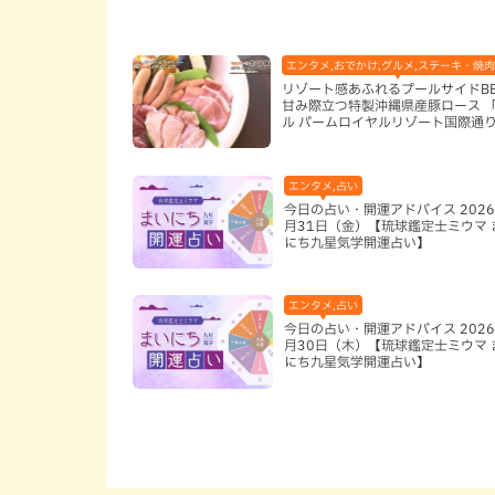
エンタメ,おでかけ,グルメ,ステーキ・焼肉
リゾート感あふれるプールサイドB
甘み際立つ特製沖縄県産豚ロース 
ル パームロイヤルリゾート国際通
（那覇市）
エンタメ,占い
今日の占い・開運アドバイス 2026
月31日（金）【琉球鑑定士ミウマ 
にち九星気学開運占い】
エンタメ,占い
今日の占い・開運アドバイス 2026
月30日（木）【琉球鑑定士ミウマ 
にち九星気学開運占い】