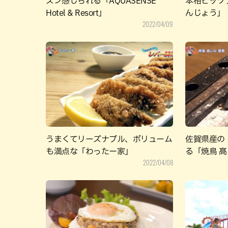
ズン感じられる「AQUASENSE
本格ピッツ
Hotel & Resort」
んじょう」
2022/04/09
うまくてリーズナブル、ボリューム
佐賀県産の
も満点な「わったー家」
る「焼鳥 髙
2022/04/08