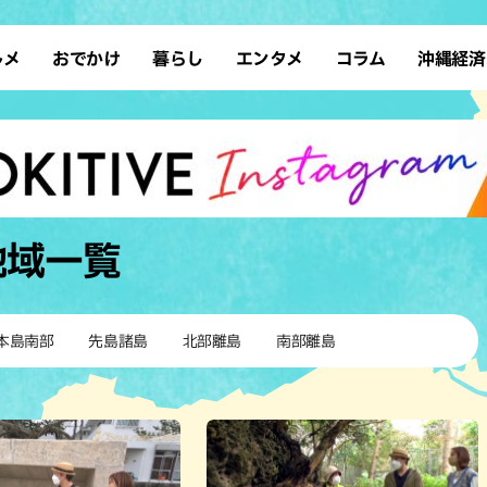
ルメ
おでかけ
暮らし
エンタメ
コラム
沖縄経済
ーメン
デート
沖縄そば
レシピ
スポーツ
ドライブ
SDGs
占い
クアウト
散歩
ファッション
カフェ
タレント・芸人
ソロ活
ローカルニュース
テレビ
・魚料理
自然
和食・日本料理
沖縄移住
イベント
子ども
沖縄旧暦行事
縄料理
歴史
アジア・エスニック
体験
地域
一覧
中華
レジャー
イタリアン
アート
西洋料理
ショッピング
フレンチ
ホテル
本島南部
先島諸島
北部離島
南部離島
キ・焼肉
サウナ
焼鳥・串料理
公園
の肉料理
沖縄の海
居酒屋・バー
・バイキング
スイーツ