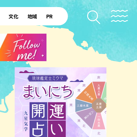
文化
地域
PR
復帰50年
本島北部
本島中部
本島南部
先島諸島
北部離島
南部離島