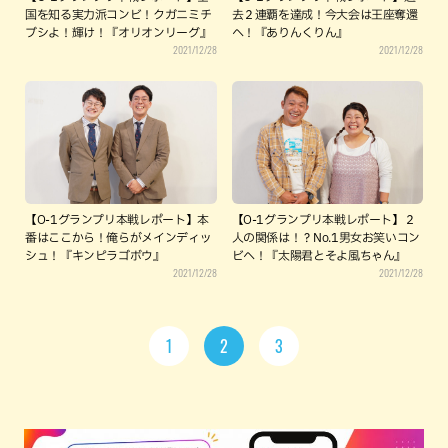
国を知る実力派コンビ！クガニミチ
去２連覇を達成！今大会は王座奪還
ブシよ！輝け！『オリオンリーグ』
へ！『ありんくりん』
2021/12/28
2021/12/28
【O-1グランプリ本戦レポート】本
【O-1グランプリ本戦レポート】２
番はここから！俺らがメインディッ
人の関係は！？No.1男女お笑いコン
シュ！『キンピラゴボウ』
ビへ！『太陽君とそよ風ちゃん』
2021/12/28
2021/12/28
1
2
3