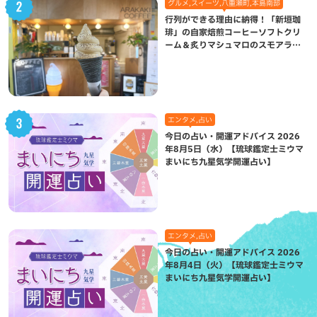
グルメ,スイーツ,八重瀬町,本島南部
行列ができる理由に納得！「新垣珈
琲」の自家焙煎コーヒーソフトクリ
ーム＆炙りマシュマロのスモアラテ
が絶品（八重瀬町）
エンタメ,占い
今日の占い・開運アドバイス 2026
年8月5日（水）【琉球鑑定士ミウマ
まいにち九星気学開運占い】
エンタメ,占い
今日の占い・開運アドバイス 2026
年8月4日（火）【琉球鑑定士ミウマ
まいにち九星気学開運占い】