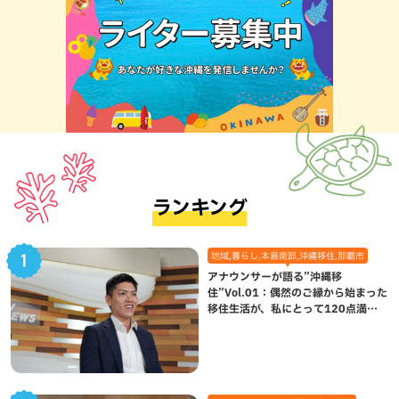
ランキング
地域,暮らし,本島南部,沖縄移住,那覇市
アナウンサーが語る”沖縄移
住”Vol.01：偶然のご縁から始まった
移住生活が、私にとって120点満点
になった理由