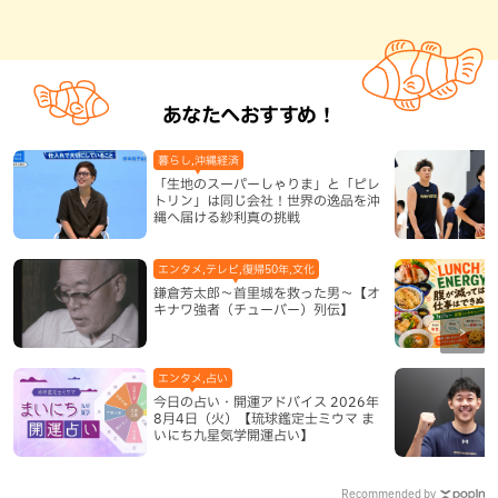
あなたへおすすめ！
暮らし,沖縄経済
「生地のスーパーしゃりま」と「ピレ
トリン」は同じ会社！世界の逸品を沖
縄へ届ける紗利真の挑戦
エンタメ,テレビ,復帰50年,文化
鎌倉芳太郎～首里城を救った男～【オ
キナワ強者（チューバー）列伝】
エンタメ,占い
今日の占い・開運アドバイス 2026年
8月4日（火）【琉球鑑定士ミウマ ま
いにち九星気学開運占い】
Recommended by