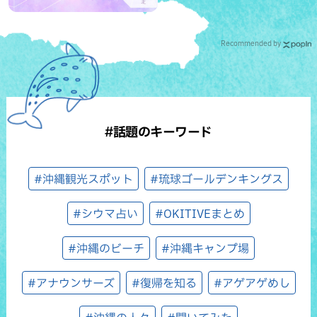
Recommended by
#話題のキーワード
#沖縄観光スポット
#琉球ゴールデンキングス
#シウマ占い
#OKITIVEまとめ
#沖縄のビーチ
#沖縄キャンプ場
#アナウンサーズ
#復帰を知る
#アゲアゲめし