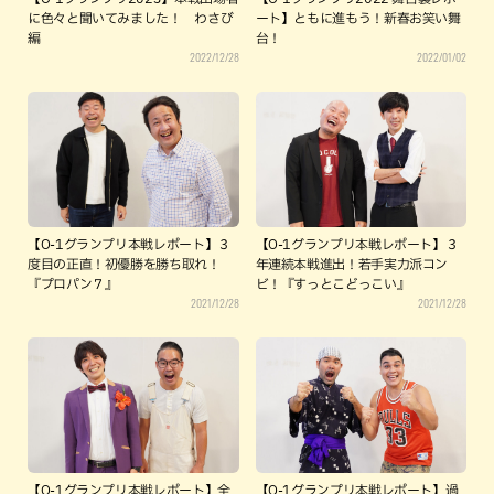
に色々と聞いてみました！ わさび
ート】ともに進もう！新春お笑い舞
編
台！
2022/12/28
2022/01/02
【O-1グランプリ本戦レポート】３
【O-1グランプリ本戦レポート】３
度目の正直！初優勝を勝ち取れ！
年連続本戦進出！若手実力派コン
『プロパン７』
ビ！『すっとこどっこい』
2021/12/28
2021/12/28
【O-1グランプリ本戦レポート】全
【O-1グランプリ本戦レポート】過