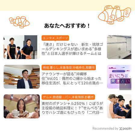
あなたへおすすめ！
エンタメ,スポーツ
「速さ」だけじゃない 新生・琉球ゴ
ールデンキングスが追い求める“多様
性”と日本人選手が輝けるチームとは
地域,暮らし,本島南部,沖縄移住,那覇市
アナウンサーが語る”沖縄移
住”Vol.01：偶然のご縁から始まった
移住生活が、私にとって120点満点に
なった理由
グルメ,居酒屋・バー,本島南部,那覇市
素材のポテンシャル250％！ごぼうが
主役級の絶品料理に！？”せんべろ”あ
りでハシゴ酒にもぴったり「二代目ふ
み坊亭」（那覇市）
Recommended by