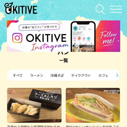
パン
一覧
すべて
ラーメン
沖縄そば
テイクアウト
カフェ
すし・