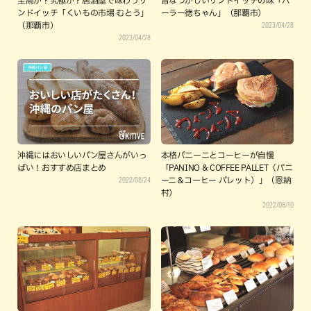
至高か？究極か？居酒屋で味わうサ
昔なつかしいサンドイッチの味「パ
ンドイッチ「くいもの市場 むとう」
ーラー徳ちゃん」（那覇市）
2023/04/28
（那覇市）
2023/04/28
沖縄にはおいしいパン屋さんがいっ
本格パニーニとコーヒーが自慢
ぱい！おすすめ店まとめ
「PANINO & COFFEE PALLET（パニ
2022/08/24
ーニ＆コーヒー パレット）」（恩納
村）
2022/08/10