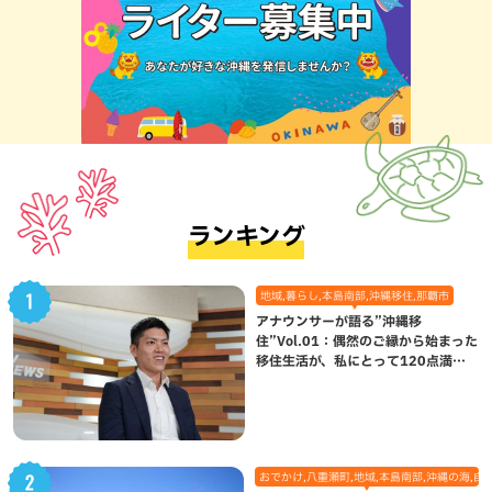
ランキング
地域,暮らし,本島南部,沖縄移住,那覇市
アナウンサーが語る”沖縄移
住”Vol.01：偶然のご縁から始まった
移住生活が、私にとって120点満点
になった理由
おでかけ,八重瀬町,地域,本島南部,沖縄の海,自