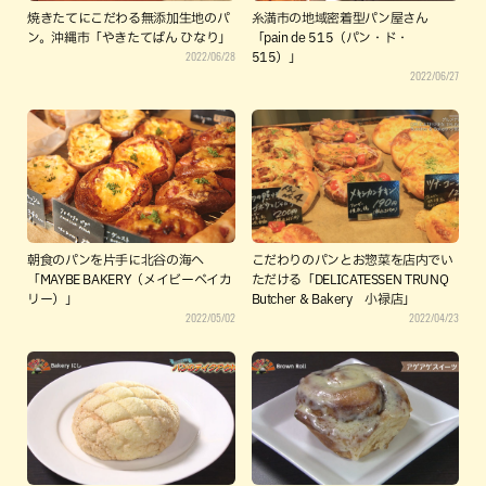
焼きたてにこだわる無添加生地のパ
糸満市の地域密着型パン屋さん
ン。沖縄市「やきたてぱん ひなり」
「pain de 515（パン・ド・
2022/06/28
515）」
2022/06/27
朝食のパンを片手に北谷の海へ
こだわりのパンとお惣菜を店内でい
「MAYBE BAKERY（メイビーベイカ
ただける「DELICATESSEN TRUNQ
リー）」
Butcher & Bakery 小禄店」
2022/05/02
2022/04/23