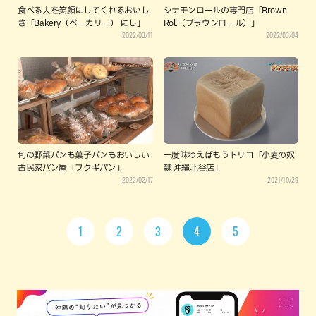
食べる人を笑顔にしてくれるおいし
シナモンロールの専門店「Brown
さ「Bakery（ベーカリー） にし」
Roll（ブラウンロール）」
2022/03/11
2022/03/04
旬の野菜パンも菓子パンもおいしい
一度味わえばもうトリコ「小麦の奴
古民家パン屋「フクギパン」
隷 沖縄北谷店」
2022/02/17
2021/10/29
1
2
3
4
5