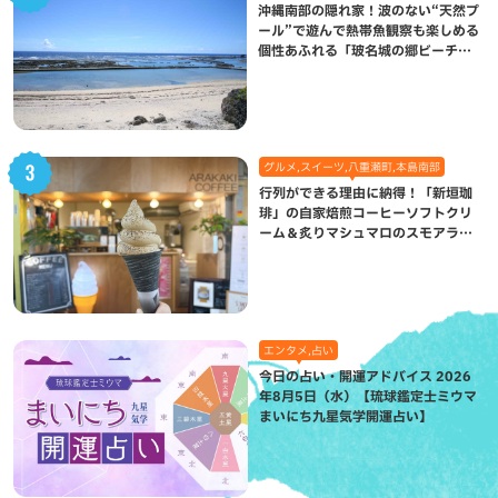
沖縄南部の隠れ家！波のない“天然プ
ール”で遊んで熱帯魚観察も楽しめる
個性あふれる「玻名城の郷ビーチ」
（八重瀬町）
グルメ,スイーツ,八重瀬町,本島南部
行列ができる理由に納得！「新垣珈
琲」の自家焙煎コーヒーソフトクリ
ーム＆炙りマシュマロのスモアラテ
が絶品（八重瀬町）
エンタメ,占い
今日の占い・開運アドバイス 2026
年8月5日（水）【琉球鑑定士ミウマ
まいにち九星気学開運占い】