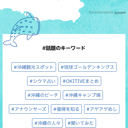
Recommended by
#話題のキーワード
#沖縄観光スポット
#琉球ゴールデンキングス
#シウマ占い
#OKITIVEまとめ
#沖縄のビーチ
#沖縄キャンプ場
#アナウンサーズ
#復帰を知る
#アゲアゲめし
#沖縄の人々
#聞いてみた